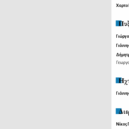
Χαρτο
Πυξ
Γιώργο
Γιάννη
Δήμητρ
Γεωργα
Ηχ
Γιάννη
Διε
Νίκος 