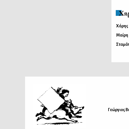
Χα
Χάρης
Μαίρη
Σταμά
Γεώργιος Β