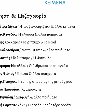
ΚΕΙΜΕΝΑ
ηση & Πεζογραφία
άτρα Δίγκα
/ «Πώς ζωγραφίζεις» & άλλα κείμενα
ς Κεντζός
/ Η γλώσσα & άλλα ποιήματα
λης Κοκκάρης
/ Το Δίπτυχο & Το Pixel
 Κολοτούρου
/ Notre Drame & άλλα ποιήματα
Λιαπής
/ Το λίπασμα / Η Φανούλα
όφορος Νικολάου
/ Ο άνθρωπος στο παγκάκι
ς Ντόκος
/ Πουλιά & άλλα ποιήματα
ης Πάσχος
/ Περί της απουσίας της μητρός μου
ρα Πλουσίου
/ Κομποσκοίνι
 Ρηνιώτη
/ Διαφυγή & άλλα ποιήματα
κή Σαμπατακάκη
/ Ο σενιόρ Σαλβατόρε Λορέτι