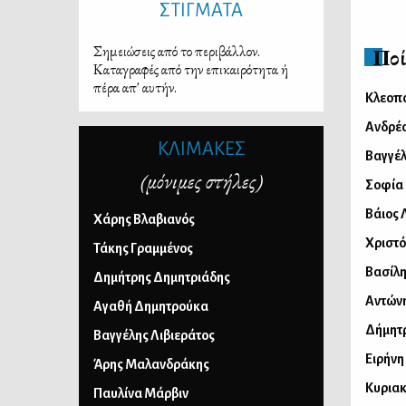
ΣΤΙΓΜΑΤΑ
Σημειώσεις από το περιβάλλον.
Ποί
Καταγραφές από την επικαιρότητα ή
πέρα απ' αυτήν.
Κλεοπ
Ανδρέα
ΚΛΙΜΑΚΕΣ
Βαγγέ
(μόνιμες στήλες)
Σοφία
Βάιος 
Χάρης Βλαβιανός
Χριστ
Τάκης Γραμμένος
Βασίλη
Δημήτρης Δημητριάδης
Αντών
Αγαθή Δημητρούκα
Δήμητ
Βαγγέλης Λιβιεράτος
Ειρήνη
Άρης Μαλανδράκης
Κυρια
Παυλίνα Μάρβιν