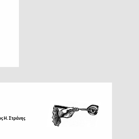
ς Η. Στράνης