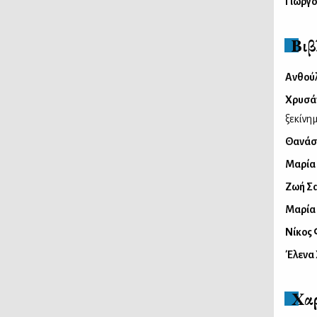
Γιώργ
Βι
Ανθού
Χρυσά
ξεκίνη
Θανάσ
Μαρία
Ζωή Σ
Μαρία
Νίκος 
Έλενα
Χα