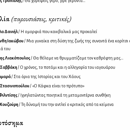
ος Τράπαλης
/ Θα χορέψεις γέρο, βρε γέροντα…
βλία
(παρουσιάσεις, κριτικές)
λα Δανιήλ
/ Η ομορφιά που κανιβαλικά μας προκαλεί
νθη Ιακώβου
/ Μια γυναίκα στη δύση της ζωής της συναντά ένα κορίτσι 
μά του
ης Λιακόπουλος
/ Θα θέλαμε να θρυμματίζαμε τον καθρέφτη μας...
 Σαββάκη
/ Ο χρόνος, το ποτάμι και η αλληγορία του ιαγουάρου
αμαρά
/ Στα όρια της Ιστορίας και του Χάους
 Στασινοπούλου
/ «Ο Κάφκα είναι το πρότυπο»
Φιλντίσης
/ Ιχνηλατώντας ποιητικά τη μεταμοντέρνα συνθήκη
 Χουζούρη
/ Τη δύναμή του την αντλεί ο κριτικός από τα κείμενα
ρτόσημα