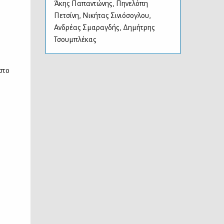
Άκης Παπαντώνης
,
Πηνελόπη
Πετσίνη
,
Νικήτας Σινιόσογλου
,
Ανδρέας Σμαραγδής
,
Δημήτρης
Τσουμπλέκας
στο