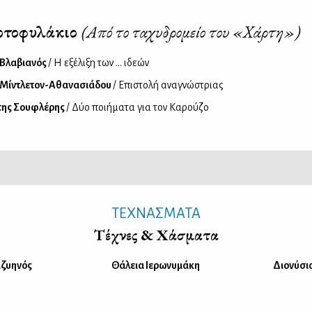
ρτοφυλάκιο
(Από το ταχυδρομείο του «Χάρτη»)
 Βλαβιανός
/ Η εξέλιξη των ... ιδεών
 Μίντλετον-Αθανασιάδου
/ Επιστολή αναγνώστριας
της Σουφλέρης
/ Δύο ποιήματα για τον Καρούζο
ΤΕΧΝΑΣΜΑΤΑ
Τέχνες & Χάσματα
ιζυηνός
Θάλεια Ιερωνυμάκη
Διονύσιο