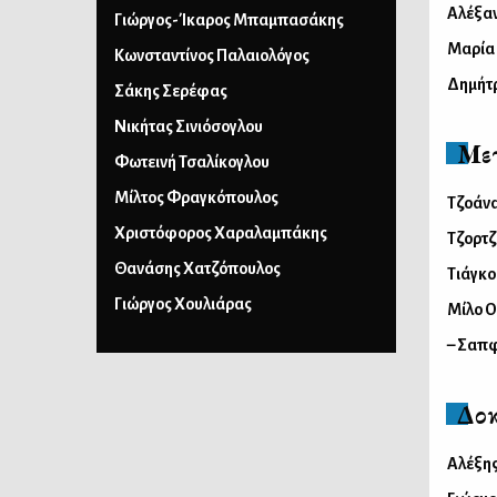
Αλέξα
Γιώργος-Ίκαρος Μπαμπασάκης
Μαρία
Κωνσταντίνος Παλαιολόγος
Δημήτ
Σάκης Σερέφας
Νικήτας Σινιόσογλου
Με
Φωτεινή Τσαλίκογλου
Μίλτος Φραγκόπουλος
Τζοάνα
Χριστόφορος Χαραλαμπάκης
Τζορτζ
Θανάσης Χατζόπουλος
Τιάγκο
Γιώργος Χουλιάρας
Μίλο 
– Σαπ
Δοκ
Αλέξη