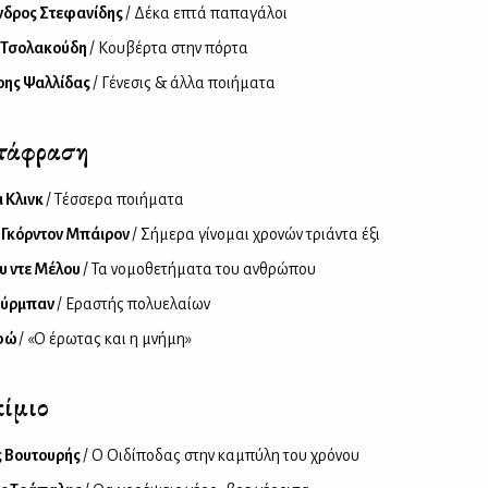
νδρος Στεφανίδης
/ Δέκα επτά παπαγάλοι
 Τσολακούδη
/ Κουβέρτα στην πόρτα
ρης Ψαλλίδας
/ Γένεσις & άλλα ποιήματα
τάφραση
 Κλινκ
/ Τέσσερα ποιήματα
 Γκόρντον Μπάιρον
/ Σήμερα γίνομαι χρονών τριάντα έξι
υ ντε Μέλου
/ Τα νομοθετήματα του ανθρώπου
Ούρμπαν
/ Εραστής πολυελαίων
φώ
/ «Ο έρωτας και η μνήμη»
ίμιο
ς Βουτουρής
/ Ο Οιδίποδας στην καμπύλη του χρόνου