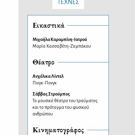
ΤΕΧΝΕΣ
Εικαστικά
Μιχαήλα Καραμπίνη-Ιατρού
Μαρία Κασσαβέτη-Ζαμπάκου
Θέατρο
Ανχέλικα Λίντελ
Πινγκ-Πονγκ
Σάββας Στρούμπος
Το μουσικό θέατρο του τραύματος
και το πρόταγμα του φυσικού
ανθρώπου
Κινηματογράφος