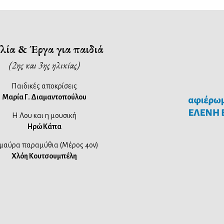
λία & Έργα για παιδιά
(2ης και 3ης ηλικίας)
Παιδικές αποκρίσεις
Μαρία Γ. Διαμαντοπούλου
Η Λου και η μουσική
Ηρώ Κάπα
 μαύρα παραμύθια (Mέρος 4ον)
Χλόη Κουτσουμπέλη