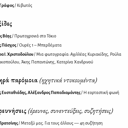
 Γράφος
/ Κιβωτός
ίδες
ς Βέης
/ Πρωτοχρονιά στο Τόκιο
ς Πάσχος
/ Oυρές 1 – Mπερδέματα
α Ι. Χριστοδούλου
/ Μια φωτογραφία: Αχιλλέας Κυριακίδης, Ρούλα
κοπούλου, Άκης Παπαντώνης, Κατερίνα Χανδρινού
ηρά παρόμοια
(ηχητικά ντοκουμέντα)
ς Ευσταθιάδης, Αλέξανδρος Παπαδιαμάντης
/ H εoρταστική φωνή
ρευνήσεις
(έρευνες, συνεντεύξεις, συζητήσεις)
Πρατσίνης
/ Μεταξύ μας. Για τους άλλους –– 4η συζήτηση