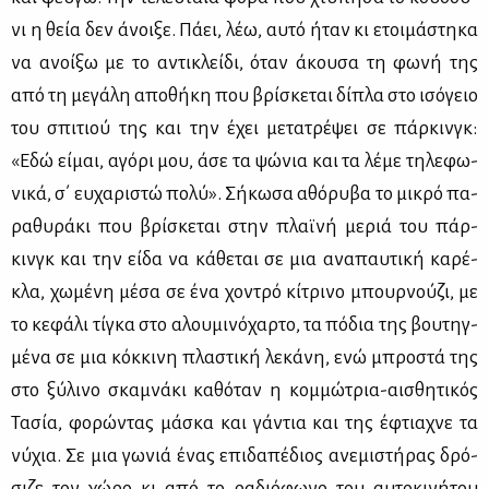
νι η θεία δεν άνοι­ξε. Πά­ει, λέω, αυ­τό ήταν κι ετοι­μά­στη­κα
να ανοί­ξω με το αντι­κλεί­δι, όταν άκου­σα τη φω­νή της
από τη με­γά­λη απο­θή­κη που βρί­σκε­ται δί­πλα στο ισό­γειο
του σπι­τιού της και την έχει με­τα­τρέ­ψει σε πάρ­κινγκ:
«Εδώ εί­μαι, αγό­ρι μου, άσε τα ψώ­νια και τα λέ­με τη­λε­φω­
νι­κά, σ΄ ευ­χα­ρι­στώ πο­λύ». Σή­κω­σα αθό­ρυ­βα το μι­κρό πα­
ρα­θυ­ρά­κι που βρί­σκε­ται στην πλαϊ­νή με­ριά του πάρ­
κινγκ και την εί­δα να κά­θε­ται σε μια ανα­παυ­τι­κή κα­ρέ­
κλα, χω­μέ­νη μέ­σα σε ένα χο­ντρό κί­τρι­νο μπουρ­νού­ζι, με
το κε­φά­λι τί­γκα στο αλου­μι­νό­χαρ­το, τα πό­δια της βου­τηγ­
μέ­να σε μια κόκ­κι­νη πλα­στι­κή λε­κά­νη, ενώ μπρο­στά της
στο ξύ­λι­νο σκα­μνά­κι κα­θό­ταν η κομ­μώ­τρια-αι­σθη­τι­κός
Τα­σία, φο­ρώ­ντας μά­σκα και γά­ντια και της έφτια­χνε τα
νύ­χια. Σε μια γω­νιά ένας επι­δα­πέ­διος ανε­μι­στή­ρας δρό­
σι­ζε τον χώ­ρο κι από το ρα­διό­φω­νο του αυ­το­κι­νή­του