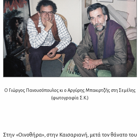
Ο Γιώρ­γος Πα­νου­σό­που­λος κι ο Αρ­γύ­ρης Μπα­κιρ­τζής στη Σε­μέ­λης
(φω­το­γρα­φία Σ.Κ.)
Στην «Οι­νο­θή­ρα», στην Και­σα­ρια­νή, με­τά τον θά­να­το του