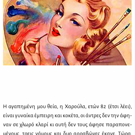
Η αγα­πη­μέ­νη μου θεία, η Χα­ρού­λα, ετών 82 (έτσι λέ­ει),
εί­ναι γυ­ναί­κα έμπει­ρη και κο­κέ­τα, οι άντρες δεν την άφη­
ναν σε χλω­ρό κλα­ρί κι αυ­τή δεν τους άφη­σε πα­ρα­πο­νε­
μέ­νους, τρεις γά­μους και δυο αρ­ρα­βώ­νες έκα­νε. Τώ­ρα,