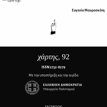
— Εγώ όχι.
Ευ­γε­νία Μαυ­ρο­σκό­τη
χάρτης
, 92
ΙSSN 2732-8279
Με την υποστήριξη και την αιγίδα