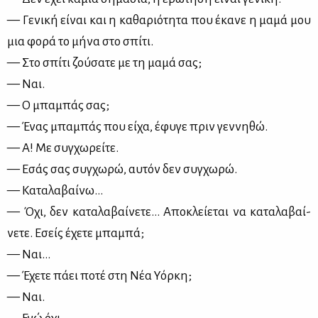
— Γε­νι­κή εί­ναι και η κα­θα­ριό­τη­τα που έκα­νε η μα­μά μου
μια φο­ρά το μή­να στο σπί­τι.
— Στο σπί­τι ζού­σα­τε με τη μα­μά σας;
— Ναι.
— Ο μπα­μπάς σας;
— Ένας μπα­μπάς που εί­χα, έφυ­γε πριν γεν­νη­θώ.
— Α! Με συγ­χω­ρεί­τε.
— Εσάς σας συγ­χω­ρώ, αυ­τόν δεν συγ­χω­ρώ.
— Κα­τα­λα­βαί­νω…
— Όχι, δεν κα­τα­λα­βαί­νε­τε… Απο­κλεί­ε­ται να κα­τα­λα­βαί­
νε­τε. Εσείς έχε­τε μπα­μπά;
— Ναι…
— Έχε­τε πά­ει πο­τέ στη Νέα Υόρ­κη;
— Ναι.