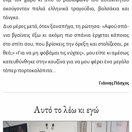
ακού­γο­νταν πα­λιά ελ­λη­νι­κά τρα­γού­δια, βαλ­σά­κια και
τάν­γκο.
Δυο μέ­ρες με­τά, όταν ξα­να­πή­γα, τη ρώ­τη­σα: «Αφού σπά­
νια βγαί­νεις έξω κι ακό­μη πιο σπά­νια έρ­χε­ται κά­ποιος
στο σπί­τι σου, που βρί­σκεις την όρε­ξη και στο­λί­ζε­σαι, ρε
θεά;» «Για να μη φο­βά­μαι τις νύ­χτες», μου εί­πε κι αμέ­σως
κα­τευ­θύν­θη­κε στην κου­ζί­να για να μου φέ­ρει ένα με­γά­λο
τά­περ πορ­το­κα­λό­πι­τα…
Γιάν­νης Πά­σχος
Αυ­τό το λέω κι εγώ