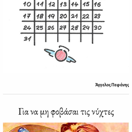
Άγ­γε­λος Πε­φά­νης
Για να μη φο­βά­σαι τις νύ­χτες