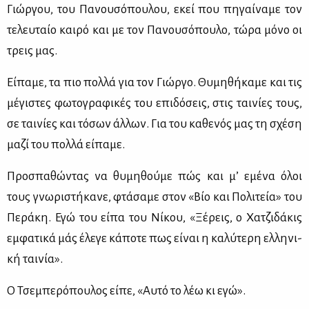
Γιώρ­γου, του Πα­νου­σό­που­λου, εκεί που πη­γαί­να­με τον
τε­λευ­ταίο και­ρό και με τον Πα­νου­σό­που­λο, τώ­ρα μό­νο οι
τρεις μας.
Εί­πα­με, τα πιο πολ­λά για τον Γιώρ­γο. Θυ­μη­θή­κα­με και τις
μέ­γι­στες φω­το­γρα­φι­κές του επι­δό­σεις, στις ται­νί­ες τους,
σε ται­νί­ες και τό­σων άλ­λων. Για του κα­θε­νός μας τη σχέ­ση
μα­ζί του πολ­λά εί­πα­με.
Προ­σπα­θώ­ντας να θυ­μη­θού­με πώς και μ’ εμέ­να όλοι
τους γνω­ρι­στή­κα­νε, φτά­σα­με στον «Βίο και Πο­λι­τεία» του
Πε­ρά­κη. Εγώ του εί­πα του Νί­κου, «Ξέ­ρεις, ο Χα­τζι­δά­κις
εμ­φα­τι­κά μάς έλε­γε κά­πο­τε πως εί­ναι η κα­λύ­τε­ρη ελ­λη­νι­
κή ται­νία».
Ο Τσε­μπε­ρό­που­λος εί­πε, «Αυ­τό το λέω κι εγώ».