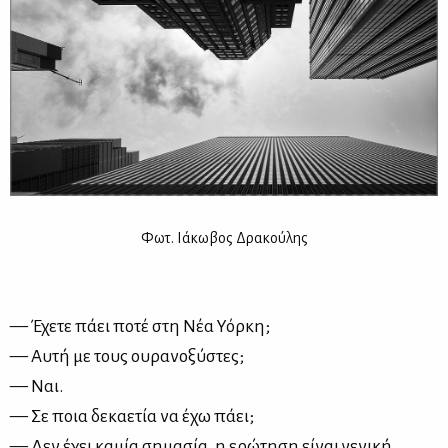
Φωτ. Ιά­κω­βος Δρα­κού­λης
— Έχε­τε πά­ει πο­τέ στη Νέα Υόρ­κη;
— Αυ­τή με τους ου­ρα­νο­ξύ­στες;
— Ναι.
— Σε ποια δε­κα­ε­τία να έχω πά­ει;
— Δεν έχει κα­μία ση­μα­σία, η ερώ­τη­ση εί­ναι γε­νι­κή.