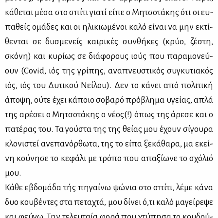
κά­θε­ται μέ­σα στο σπί­τι για­τί εί­πε ο Μη­τσο­τά­κης ότι οι ευ­
πα­θείς ομά­δες και οι ηλι­κιω­μέ­νοι κα­λό εί­ναι να μην εκτί­
θε­νται σε δυ­σμε­νείς και­ρι­κές συν­θή­κες (κρύο, ζέ­στη,
σκό­νη) και κυ­ρί­ως σε διά­φο­ρους ιούς που πα­ρα­μο­νεύ­
ουν (Covid, ιός της γρί­πης, ανα­πνευ­στι­κός συ­γκυ­τια­κός
ιός, ιός του Δυ­τι­κού Νεί­λου). Δεν το κά­νει από πο­λι­τι­κή
άπο­ψη, ού­τε έχει κά­ποιο σο­βα­ρό πρό­βλη­μα υγεί­ας, απλά
της αρέ­σει ο Μη­τσο­τά­κης ο νέ­ος(!) όπως της άρε­σε και ο
πα­τέ­ρας του. Τα γού­στα της της θεί­ας μου έχουν σί­γου­ρα
κλο­νι­στεί ανε­πα­νόρ­θω­τα, της το εί­πα ξε­κά­θα­ρα, μα εκεί­
νη κού­νη­σε το κε­φά­λι με τρό­πο που απα­ξί­ω­νε το σχό­λιό
μου.
Κά­θε εβδο­μά­δα τής πη­γαί­νω ψώ­νια στο σπί­τι, λέ­με κά­να
δυο κου­βέ­ντες στα πε­τα­χτά, μου δί­νει ό,τι κα­λό μα­γεί­ρε­ψε
και φεύ­γω. Την τε­λευ­ταία φο­ρά που χτύ­πη­σα το κου­δού­