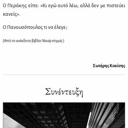
Ο Πε­ρά­κης εί­πε: «Κι εγώ αυ­τό λέω, αλ­λά δεν με πι­στεύ­ει
κα­νείς».
Ο Πα­νου­σό­που­λος τι να έλε­γε;
(Από το ανέκ­δο­το βι­βλίο
Νουάρ στιγ­μές
)
Σω­τή­ρης Κα­κί­σης
Συ­νέ­ντευ­ξη