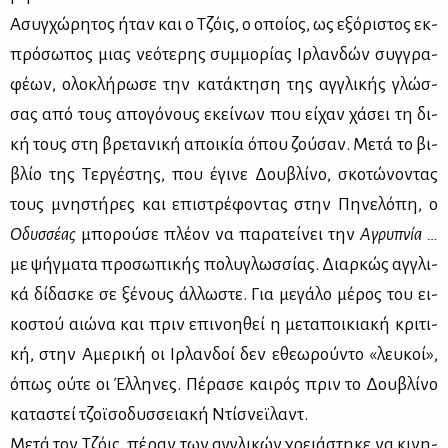
Ασυγ­χώ­ρη­τος ήταν και ο Τζόις, ο οποί­ος, ως εξό­ρι­στος εκ­
πρό­σω­πος μιας νε­ό­τε­ρης συμ­μο­ρί­ας Ιρ­λαν­δών συγ­γρα­
φέ­ων, ολο­κλή­ρω­σε την κα­τά­κτη­ση της αγ­γλι­κής γλώσ­
σας από τους απο­γό­νους εκεί­νων που εί­χαν χά­σει τη δι­
κή τους στη βρε­τα­νι­κή αποι­κία όπου ζού­σαν. Με­τά το βι­
βλίο της Τερ­γέ­στης, που έγι­νε Δου­βλί­νο, σκο­τώ­νο­ντας
τους μνη­στή­ρες και επι­στρέ­φο­ντας στην Πη­νε­λό­πη, ο
Οδυσ­σέ­ας
μπο­ρού­σε πλέ­ον να πα­ρα­τεί­νει την
Αγρυ­πνία …
με ψήγ­μα­τα προ­σω­πι­κής πο­λυ­γλωσ­σί­ας. Διαρ­κώς αγ­γλι­
κά δί­δα­σκε σε ξέ­νους άλ­λω­στε. Για με­γά­λο μέ­ρος του ει­
κο­στού αιώ­να και πριν επι­νοη­θεί η με­τα­ποι­κια­κή κρι­τι­
κή, στην Αμε­ρι­κή οι Ιρ­λαν­δοί δεν εθε­ω­ρού­ντο «λευ­κοί»,
όπως ού­τε οι Έλ­λη­νες. Πέ­ρα­σε και­ρός πριν το Δου­βλί­νο
κα­τα­στεί τζοϊ­σο­δυσ­σεια­κή Ντίσ­νεϊ­λαντ.
Με­τά τον Τζόις, πέ­ραν των αγ­γλι­κών χρειά­στη­κε να κι­νη­