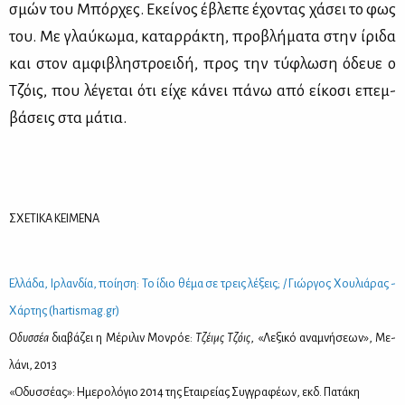
σμών του Μπόρ­χες. Εκεί­νος έβλε­πε έχο­ντας χά­σει το φως
του. Με γλαύ­κω­μα, κα­ταρ­ρά­κτη, προ­βλή­μα­τα στην ίρι­δα
και στον αμ­φι­βλη­στροει­δή, προς την τύ­φλω­ση όδευε ο
Τζόις, που λέ­γε­ται ότι εί­χε κά­νει πά­νω από εί­κο­σι επεμ­
βά­σεις στα μά­τια.
ΣΧΕΤΙΚΑ ΚΕΙΜΕΝΑ
Ελ­λά­δα, Ιρ­λαν­δία, ποί­η­ση: Το ίδιο θέ­μα σε τρεις λέ­ξεις; / Γιώρ­γος Χου­λιά­ρας -
Χάρ­της (hartismag.gr)
Οδυσ­σέα
δια­βά­ζει η Μέ­ρι­λιν Μον­ρόε:
Τζέιμς Τζόις
, «Λε­ξι­κό ανα­μνή­σε­ων», Με­
λά­νι, 2013
«Οδυσ­σέ­ας»: Ημε­ρο­λό­γιο 2014 της Εται­ρεί­ας Συγ­γρα­φέ­ων, εκδ. Πα­τά­κη