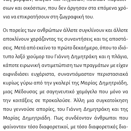
σιων και οι­κό­σι­των, που δεν άρ­γη­σαν στα επό­με­να χρό­
νια να επι­κρα­τή­σουν στη ζω­γρα­φι­κή του.
Οι πο­ρεί­ες των αν­θρώ­πων άλ­λο­τε συ­γκλί­νουν και άλ­λο­τε
απο­κλί­νουν χα­ρά­ζο­ντας τις συ­να­ντή­σεις και τις απο­στά­
σεις. Με­τά από εκεί­νο το πρώ­το δε­κα­ή­με­ρο, όπου το ιδιό­
τυ­πο λο­ξό χιού­μορ του Γιάν­νη Δη­μη­τρά­κη και η πλά­για,
κά­πο­τε ει­ρω­νι­κή αντι­με­τώ­πι­ση των πραγ­μά­των με εί­χαν
αιφ­νι­διά­σει ευ­χά­ρι­στα, συ­να­ντιό­μα­σταν πε­ρι­στα­σια­κά
κυ­ρί­ως γύ­ρω από την γκα­λε­ρί της Μα­ρί­ας Δη­μη­τριά­δη,
μιας Μέ­δου­σας με σα­γη­νευ­τι­κό χα­μό­γε­λο που μό­νο να
την κοι­τά­ξεις σε προ­κα­λού­σε. Άλ­λη μια συ­γκα­τοί­κη­ση
που γεν­νού­σε απο­ρί­ες, του Γιάν­νη Δη­μη­τρά­κη και της
Μα­ρί­ας Δη­μη­τριά­δη. Πως συν­δέ­ο­νταν άν­θρω­ποι που
φαί­νο­νταν τό­σο δια­φο­ρε­τι­κοί, με τό­σο δια­φο­ρε­τι­κές δια­