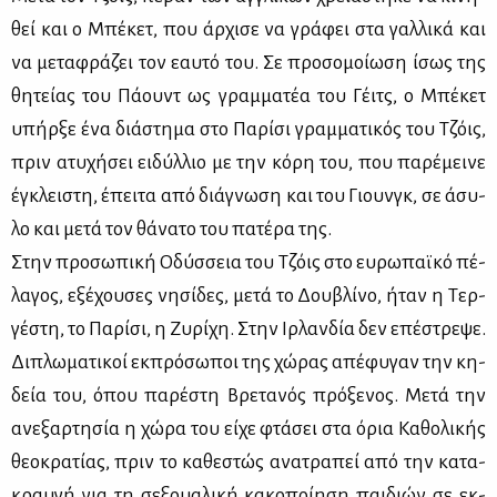
θεί και ο Μπέ­κετ, που άρ­χι­σε να γρά­φει στα γαλ­λι­κά και
να με­τα­φρά­ζει τον εαυ­τό του. Σε προ­σο­μοί­ω­ση ίσως της
θη­τεί­ας του Πά­ουντ ως γραμ­μα­τέα του Γέιτς, ο Μπέ­κετ
υπήρ­ξε ένα διά­στη­μα στο Πα­ρί­σι γραμ­μα­τι­κός του Τζόις,
πριν ατυ­χή­σει ει­δύλ­λιο με την κό­ρη του, που πα­ρέ­μει­νε
έγκλει­στη, έπει­τα από διά­γνω­ση και του Γιουνγκ, σε άσυ­
λο και με­τά τον θά­να­το του πα­τέ­ρα της.
Στην προ­σω­πι­κή Οδύσ­σεια του Τζόις στο ευ­ρω­παϊ­κό πέ­
λα­γος, εξέ­χου­σες νη­σί­δες, με­τά το Δου­βλί­νο, ήταν η Τερ­
γέ­στη, το Πα­ρί­σι, η Ζυ­ρί­χη. Στην Ιρ­λαν­δία δεν επέ­στρε­ψε.
Δι­πλω­μα­τι­κοί εκ­πρό­σω­ποι της χώ­ρας απέ­φυ­γαν την κη­
δεία του, όπου πα­ρέ­στη Βρε­τα­νός πρό­ξε­νος. Με­τά την
ανε­ξαρ­τη­σία η χώ­ρα του εί­χε φτά­σει στα όρια Κα­θο­λι­κής
θε­ο­κρα­τί­ας, πριν το κα­θε­στώς ανα­τρα­πεί από την κα­τα­
κραυ­γή για τη σε­ξουα­λι­κή κα­κο­ποί­η­ση παι­διών σε εκ­