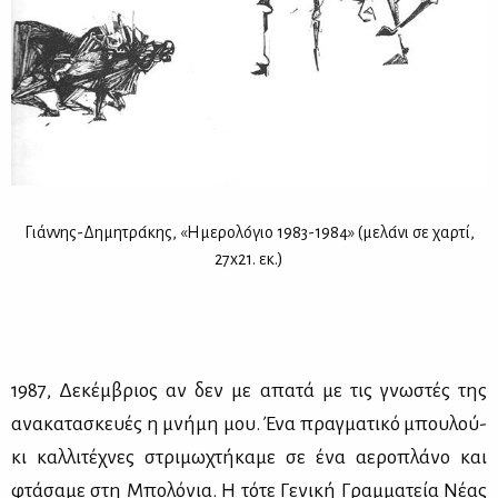
Γιά­ννης-Δη­μη­τρα­́κης, «Ημε­ρο­λο­́γιο 1983-1984» (με­λα­́νι σε χαρ­τί,
27x21. εκ.)
1987, Δε­κέμ­βριος αν δεν με απα­τά με τις γνω­στές της
ανα­κα­τα­σκευ­ές η μνή­μη μου. Ένα πραγ­μα­τι­κό μπου­λού­
κι καλ­λι­τέ­χνες στρι­μω­χτή­κα­με σε ένα αε­ρο­πλά­νο και
φτά­σα­με στη Μπο­λό­νια. Η τό­τε Γε­νι­κή Γραμ­μα­τεία Νέ­ας