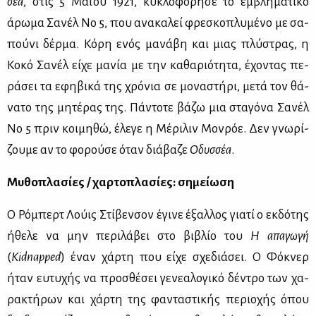
σέα
, στις 5 Μαϊ­ου 1921, κυ­κλο­φό­ρη­σε το εμ­βλη­μα­τι­κό
άρω­μα Σα­νέλ Νο 5, που ανα­κα­λεί φρε­σκο­πλυ­μέ­νο με σα­
πού­νι δέρ­μα. Κό­ρη ενός μα­νά­βη και μιας πλύ­στρας, η
Κο­κό Σα­νέλ εί­χε μα­νία με την κα­θα­ριό­τη­τα, έχο­ντας πε­
ρά­σει τα εφη­βι­κά της χρό­νια σε μο­να­στή­ρι, με­τά τον θά­
να­το της μη­τέ­ρας της. Πά­ντο­τε βά­ζω μια στα­γό­να Σα­νέλ
Νο 5 πριν κοι­μη­θώ, έλε­γε η Μέ­ρι­λιν Μον­ρόε. Δεν γνω­ρί­
ζου­με αν το φο­ρού­σε όταν διά­βα­ζε
Οδυσ­σέα
.
Μυ­θο­πλα­σί­ες / χαρ­το­πλα­σί­ες
: ση­μεί­ω­ση
Ο Ρό­μπερτ Λού­ις Στί­βεν­σον έγι­νε έξαλ­λος για­τί ο εκ­δό­της
ήθε­λε να μην πε­ρι­λά­βει στο βι­βλίο του
Η απα­γω­γή
(
Kidnapped
) έναν χάρ­τη που εί­χε σχε­διά­σει. Ο Φό­κνερ
ήταν ευ­τυ­χής να προ­σθέ­σει γε­νε­α­λο­γι­κό δέ­ντρο των χα­
ρα­κτή­ρων και χάρ­τη της φα­ντα­στι­κής πε­ριο­χής όπου