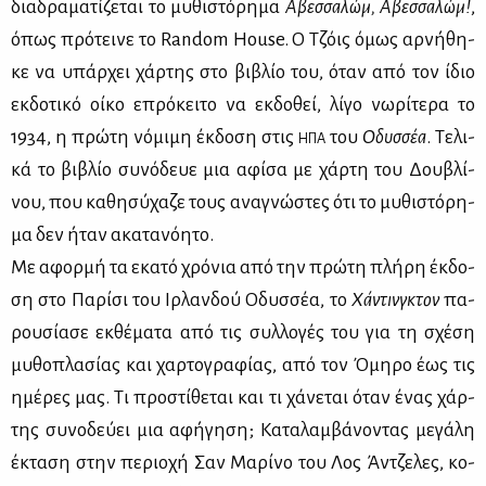
δια­δρα­μα­τί­ζε­ται το μυ­θι­στό­ρη­μα
Αβεσ­σα­λώμ, Αβεσ­σα­λώμ!
,
όπως πρό­τει­νε το Random House. Ο Τζόις όμως αρ­νή­θη­
κε να υπάρ­χει χάρ­της στο βι­βλίο του, όταν από τον ίδιο
εκ­δο­τι­κό οί­κο επρό­κει­το να εκ­δο­θεί, λί­γο νω­ρί­τε­ρα το
1934, η πρώ­τη νό­μι­μη έκ­δο­ση στις
του
Οδυσ­σέα
. Τε­λι­
ΗΠΑ
κά το βι­βλίο συ­νό­δευε μια αφί­σα με χάρ­τη του Δου­βλί­
νου, που κα­θη­σύ­χα­ζε τους ανα­γνώ­στες ότι το μυ­θι­στό­ρη­
μα δεν ήταν ακα­τα­νό­η­το.
Με αφορ­μή τα εκα­τό χρό­νια από την πρώ­τη πλή­ρη έκ­δο­
ση στο Πα­ρί­σι του Ιρ­λαν­δού Οδυσ­σέα, το
Χά­ντινγ­κτον
πα­
ρου­σί­α­σε εκ­θέ­μα­τα από τις συλ­λο­γές του για τη σχέ­ση
μυ­θο­πλα­σί­ας και χαρ­το­γρα­φί­ας, από τον Όμη­ρο έως τις
ημέ­ρες μας. Τι προ­στί­θε­ται και τι χά­νε­ται όταν ένας χάρ­
της συ­νο­δεύ­ει μια αφή­γη­ση; Κα­τα­λαμ­βά­νο­ντας με­γά­λη
έκτα­ση στην πε­ριο­χή Σαν Μα­ρί­νο του Λος Άν­τζε­λες, κο­