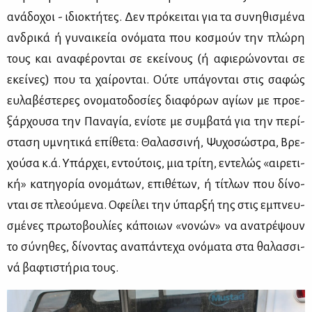
ανά­δο­χοι - ιδιο­κτή­τες. Δεν πρό­κει­ται για τα συ­νη­θι­σμέ­να
αν­δρι­κά ή γυ­ναι­κεία ονό­μα­τα που κο­σμούν την πλώ­ρη
τους και ανα­φέ­ρο­νται σε εκεί­νους (ή αφιε­ρώ­νο­νται σε
εκεί­νες) που τα χαί­ρο­νται. Ού­τε υπά­γο­νται στις σα­φώς
ευ­λα­βέ­στε­ρες ονο­μα­το­δο­σί­ες δια­φό­ρων αγί­ων με προ­ε­
ξάρ­χου­σα την Πα­να­γία, ενί­ο­τε με συμ­βα­τά για την πε­ρί­
στα­ση υμνη­τι­κά επί­θε­τα: Θα­λασ­σι­νή, Ψυ­χο­σώ­στρα, Βρε­
χού­σα κ.ά. Υπάρ­χει, εντού­τοις, μια τρί­τη, εντε­λώς «αι­ρε­τι­
κή» κα­τη­γο­ρία ονο­μά­των, επι­θέ­των, ή τί­τλων που δί­νο­
νται σε πλε­ού­με­να. Οφεί­λει την ύπαρ­ξή της στις εμπνευ­
σμέ­νες πρω­το­βου­λί­ες κά­ποιων «νο­νών» να ανα­τρέ­ψουν
το σύ­νη­θες, δί­νο­ντας ανα­πά­ντε­χα ονό­μα­τα στα θα­λασ­σι­
νά βα­φτι­στή­ρια τους.