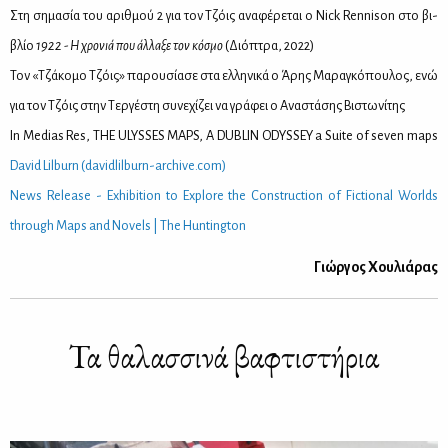
Στη ση­μα­σία του αριθ­μού 2 για τον Τζόις ανα­φέ­ρε­ται ο Nick Rennison στο βι­
βλίο
1922 - Η χρο­νιά που άλ­λα­ξε τον κό­σμο
(Διό­πτρα, 2022)
Τον «Τζά­κο­μο Τζόις» πα­ρου­σί­α­σε στα ελ­λη­νι­κά ο Άρης Μα­ρα­γκό­που­λος, ενώ
για τον Τζόις στην Τερ­γέ­στη συ­νε­χί­ζει να γρά­φει ο Ανα­στά­σης Βι­στω­νί­της
In Medias Res, THE ULYSSES MAPS, A DUBLIN ODYSSEY a Suite of seven maps
David Lilburn (davidlilburn-archive.com)
News Release - Exhibition to Explore the Construction of Fictional Worlds
through Maps and Novels | The Huntington
Γιώρ­γος Χου­λιά­ρας
Τα θα­λασ­σι­νά βα­φτι­στή­ρια