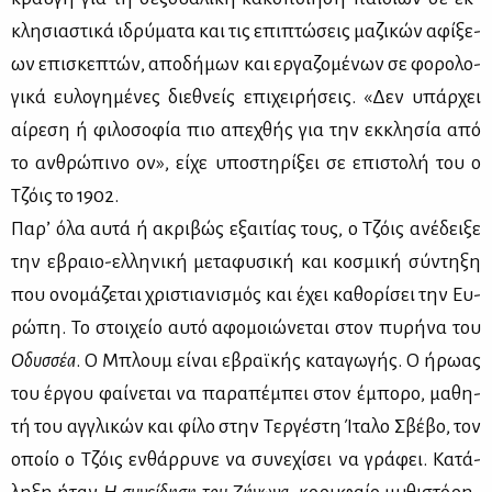
κλη­σια­στι­κά ιδρύ­μα­τα και τις επι­πτώ­σεις μα­ζι­κών αφί­ξε­
ων επι­σκε­πτών, απο­δή­μων και ερ­γα­ζο­μέ­νων σε φο­ρο­λο­
γι­κά ευ­λο­γη­μέ­νες διε­θνείς επι­χει­ρή­σεις. «Δεν υπάρ­χει
αί­ρε­ση ή φι­λο­σο­φία πιο απε­χθής για την εκ­κλη­σία από
το αν­θρώ­πι­νο ον», εί­χε υπο­στη­ρί­ξει σε επι­στο­λή του ο
Τζόις το 1902.
Πα­ρ’ όλα αυ­τά ή ακρι­βώς εξαι­τί­ας τους, ο Τζόις ανέ­δει­ξε
την εβραιο-ελ­λη­νι­κή με­τα­φυ­σι­κή και κο­σμι­κή σύ­ντη­ξη
που ονο­μά­ζε­ται χρι­στια­νι­σμός και έχει κα­θο­ρί­σει την Ευ­
ρώ­πη. Το στοι­χείο αυ­τό αφο­μοιώ­νε­ται στον πυ­ρή­να του
Οδυσ­σέα
. Ο Μπλουμ εί­ναι εβραϊ­κής κα­τα­γω­γής. Ο ήρω­ας
του έρ­γου φαί­νε­ται να πα­ρα­πέ­μπει στον έμπο­ρο, μα­θη­
τή του αγ­γλι­κών και φί­λο στην Τερ­γέ­στη Ίτα­λο Σβέ­βο, τον
οποίο ο Τζόις εν­θάρ­ρυ­νε να συ­νε­χί­σει να γρά­φει. Κα­τά­