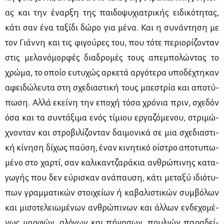
ας και την έναρ­ξη της παι­δο­ψυ­χια­τρι­κής ει­δι­κό­τη­τας,
κά­τι σαν ένα τα­ξί­δι δώ­ρο για μέ­να. Και η συ­νά­ντη­ση με
τον Γιάν­νη και τις φι­γού­ρες του, που τό­τε πε­ριο­ρί­ζο­νταν
στις με­λα­νό­μορ­φές δια­δρο­μές τους απε­μπο­λώ­ντας το
χρώ­μα, το οποίο ευ­τυ­χώς αρ­κε­τά αρ­γό­τε­ρα υπο­δέ­χτη­καν
αφει­δώ­λευ­τα στη σχε­δια­στι­κή τους μα­ε­στρία και απο­τύ­
πω­ση. Αλ­λά εκεί­νη την επο­χή τό­σα χρό­νια πριν, σχε­δόν
όσα και τα συ­ντά­ξι­μα ενός τί­μιου ερ­γα­ζό­με­νου, στρι­μώ­
χνο­νταν και στρο­βι­λί­ζο­νταν δαι­μο­νι­κά σε μια σχε­δια­στι­
κή κί­νη­ση δί­χως παύ­ση, έναν κι­νη­τι­κό οί­στρο απο­τυ­πω­
μέ­νο στο χαρ­τί, σαν κα­λι­καν­τζα­ρά­κια αν­θρώ­πι­νης κα­τα­
γω­γής που δεν εύ­ρι­σκαν ανά­παυ­ση, κά­τι με­τα­ξύ ιδιό­τυ­
πων γραμ­μα­τι­κών στοι­χεί­ων ή κα­βα­λι­στι­κών συμ­βό­λων
και μι­σο­τε­λειω­μέ­νων αν­θρώ­πι­νων και άλ­λων εν­δε­χο­μέ­
νως μορ­φών, αλό­γων και πή­γα­σων, που­λιών πα­ρα­δεί­