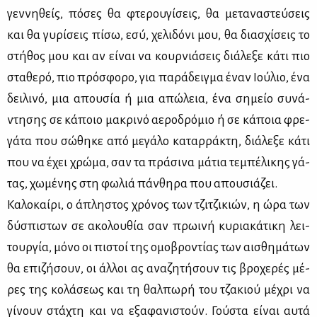
γεν­νη­θείς, πό­σες θα φτε­ρου­γί­σεις, θα με­τα­να­στεύ­σεις
και θα γυ­ρί­σεις πί­σω, εσύ, χε­λι­δό­νι μου, θα δια­σχί­σεις το
στή­θος μου και αν εί­ναι να κουρ­νιά­σεις διά­λε­ξε κά­τι πιο
στα­θε­ρό, πιο πρό­σφο­ρο, για πα­ρά­δειγ­μα έναν Ιού­λιο, ένα
δει­λι­νό, μια απου­σία ή μια απώ­λεια, ένα ση­μείο συ­νά­
ντη­σης σε κά­ποιο μα­κρι­νό αε­ρο­δρό­μιο ή σε κά­ποια φρε­
γά­τα που σώ­θη­κε από με­γά­λο κα­ταρ­ρά­κτη, διά­λε­ξε κά­τι
που να έχει χρώ­μα, σαν τα πρά­σι­να μά­τια τε­μπέ­λι­κης γά­
τας, χω­μέ­νης στη φω­λιά πάν­θη­ρα που απου­σιά­ζει.
Κα­λο­καί­ρι, ο άπλη­στος χρό­νος των τζι­τζι­κιών, η ώρα των
δύ­σπι­στων σε ακο­λου­θία σαν πρω­ι­νή κυ­ρια­κά­τι­κη λει­
τουρ­γία, μό­νο οι πι­στοί της ομο­βρο­ντί­ας των αι­σθη­μά­των
θα επι­ζή­σουν, οι άλ­λοι ας ανα­ζη­τή­σουν τις βρο­χε­ρές μέ­
ρες της κο­λά­σε­ως και τη θαλ­πω­ρή του τζα­κιού μέ­χρι να
γί­νουν στά­χτη και να εξα­φα­νι­στούν. Γού­στα εί­ναι αυ­τά