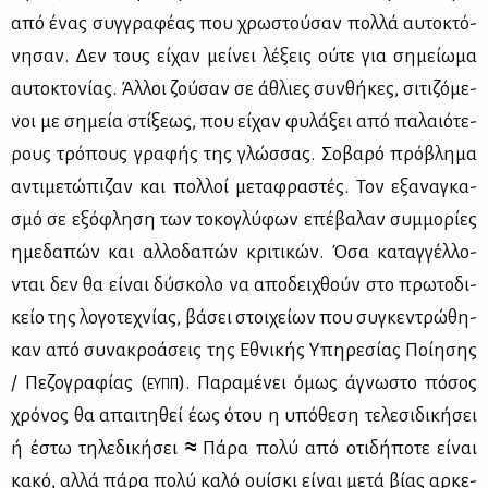
από ένας συγ­γρα­φέ­ας που χρω­στού­σαν πολ­λά αυ­το­κτό­
νη­σαν. Δεν τους εί­χαν μεί­νει λέ­ξεις ού­τε για ση­μεί­ω­μα
αυ­το­κτο­νί­ας. Άλ­λοι ζού­σαν σε άθλιες συν­θή­κες, σι­τι­ζό­με­
νοι με ση­μεία στί­ξε­ως, που εί­χαν φυ­λά­ξει από πα­λαιό­τε­
ρους τρό­πους γρα­φής της γλώσ­σας. Σο­βα­ρό πρό­βλη­μα
αντι­με­τώ­πι­ζαν και πολ­λοί με­τα­φρα­στές. Τον εξα­να­γκα­
σμό σε εξό­φλη­ση των το­κο­γλύ­φων επέ­βα­λαν συμ­μο­ρί­ες
ημε­δα­πών και αλ­λο­δα­πών κρι­τι­κών. Όσα κα­ταγ­γέλ­λο­
νται δεν θα εί­ναι δύ­σκο­λο να απο­δει­χθούν στο πρω­το­δι­
κείο της λο­γο­τε­χνί­ας, βά­σει στοι­χεί­ων που συ­γκε­ντρώ­θη­
καν από συ­να­κρο­ά­σεις της Εθνι­κής Υπη­ρε­σί­ας Ποί­η­σης
/ Πε­ζο­γρα­φί­ας (
). Πα­ρα­μέ­νει όμως άγνω­στο πό­σος
ΕΥΠΠ
χρό­νος θα απαι­τη­θεί έως ότου η υπό­θε­ση τε­λε­σι­δι­κή­σει
ή έστω τη­λε­δι­κή­σει
≈
Πά­ρα πο­λύ από οτι­δή­πο­τε εί­ναι
κα­κό, αλ­λά πά­ρα πο­λύ κα­λό ουί­σκι εί­ναι με­τά βί­ας αρ­κε­