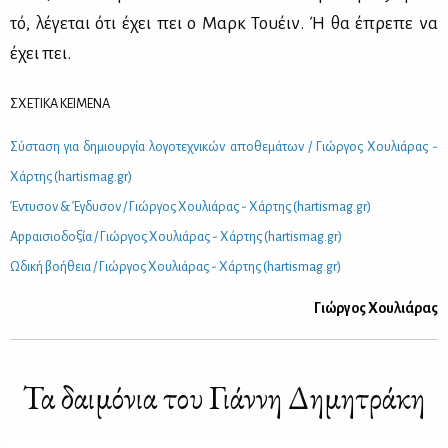
τό, λέ­γε­ται ότι έχει πει ο Μαρκ Του­έιν. Ή θα έπρε­πε να
έχει πει.
ΣΧΕΤΙΚΑ ΚΕΙΜΕΝΑ
Σύ­στα­ση για δη­μιουρ­γία λο­γο­τε­χνι­κών απο­θε­μά­των / Γιώρ­γος Χου­λιά­ρας -
Χάρ­της (hartismag.gr)
Έντυ­σον & Έγδυ­σον / Γιώρ­γος Χου­λιά­ρας - Χάρ­της (hartismag.gr)
Αppαι­σιο­δο­ξία / Γιώρ­γος Χου­λιά­ρας - Χάρ­της (hartismag.gr)
Ωδι­κή βο­ή­θεια / Γιώρ­γος Χου­λιά­ρας - Χάρ­της (hartismag.gr)
Γιώρ­γος Χου­λιά­ρας
Τα δαι­μό­νια του Γιάν­νη Δη­μη­τρά­κη