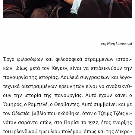
στη Νένη Πανουργιά
Έρ­γο φι­λο­σό­φων και φι­λο­σο­φι­κά στραμ­μέ­νων ιστο­ρι­
κών, ιδί­ως με­τά τον Χέ­γκελ, εί­ναι να επι­δει­κνύ­ουν την
πα­νουρ­γία της ιστο­ρί­ας. Δου­λειά συγ­γρα­φέ­ων και λο­γο­
τε­χνι­κά διε­στραμ­μέ­νων ερευ­νη­τών εί­ναι να ανα­δει­κνύ­
ουν την ιστο­ρία της πα­νουρ­γί­ας. Αυ­τό έχουν κά­νει ο
Όμη­ρος, ο Ρα­μπε­λέ, ο Θερ­βά­ντες. Αυ­τό συμ­βαί­νει και με
τον
Οδυσ­σέα
, βι­βλίο που εκ­δό­θη­κε, όταν ο Τζέιμς Τζόις γι­
νό­ταν σα­ρά­ντα ετών, στο Πα­ρί­σι το 1922, έτος έναρ­ξης
του ιρ­λαν­δι­κού εμ­φυ­λί­ου πο­λέ­μου, όπως και της Μι­κρα­