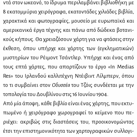
ντά στον ωκε­α­νό, το ίδρυ­μα πε­ρι­λαμ­βά­νει βι­βλιο­θή­κη με
8 εκα­τομ­μύ­ρια χει­ρό­γρα­φα, εκα­το­ντά­δες χι­λιά­δες βι­βλία,
χα­ρα­κτι­κά και φω­το­γρα­φί­ες, μου­σείο με ευ­ρω­παϊ­κά και
αμε­ρι­κα­νι­κά έρ­γα τέ­χνης και πά­νω από δώ­δε­κα βο­τα­νι­
κούς κή­πους. Θα χρεια­ζό­σουν χάρ­τη για να φτά­σεις στην
έκ­θε­ση, όπου υπήρ­χε και χάρ­της των (εγκλη­μα­τι­κών)
μυ­στη­ρί­ων του Ρέι­μοντ Τσά­ντλερ. Υπήρ­χε και ένας από
τους επτά χάρ­τες, που απαρ­τί­ζουν το έρ­γο «In Medias
Res» του Ιρ­λαν­δού καλ­λι­τέ­χνη Ντέι­βιντ Λίλ­μπερν, όπου
το τι συμ­βαί­νει στον
Οδυσ­σέα
του Τζόις συν­δέ­ε­ται με την
το­πο­λο­γία του Δου­βλί­νου στις 16 Ιου­νί­ου 1904.
Από μία άπο­ψη, κά­θε βι­βλίο εί­ναι ένας χάρ­της, που εκτυ­
πω­μέ­νο ή χει­ρό­γρα­φο χω­ρο­γρα­φεί το κεί­με­νο που πε­
ριέ­χει: ακρι­βώς στις δια­στά­σεις του, προ­οι­κο­νο­μώ­ντας
έτσι την επι­στη­μο­νι­κό­τη­τα των χαρ­το­γρα­φι­κών συλ­λο­γι­