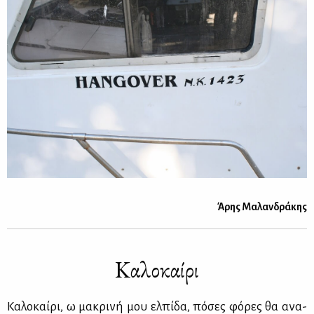
Άρης Μα­λαν­δρά­κης
Κα­λο­καί­ρι
Κα­λο­καί­ρι, ω μα­κρι­νή μου ελ­πί­δα, πό­σες φό­ρες θα ανα­