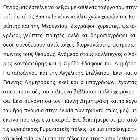
Γε­νιάς μας έστελ­νε να δεί­ξου­με κα­θέ­νας το έρ­γο του στην
τρί­τη από τις Biennale νέ­ων καλ­λι­τε­χνών χω­ρών της Ευ­
ρώ­πης και της Με­σο­γεί­ου. Ζω­γρά­φοι, χο­ρευ­τές, φω­το­
γρά­φοι, γλύ­πτες, ποι­η­τές, αλ­λά και δη­μο­σιο­γρά­φοι και
όσοι συ­νο­δεύ­ουν αντί­στοι­χες διορ­γα­νώ­σεις, εκ­προ­σω­
πώ­ντας τους θε­σμούς. Ανά­με­σα στους καλ­λι­τέ­χνες ο Χά­
ρης Κο­ντο­σφύ­ρης και η Ομά­δα Εδά­φους του Δη­μή­τρη
Πα­παϊ­ω­άν­νου και της Αγ­γε­λι­κής Στελ­λά­του. Εκεί και ο
Γιάν­νης Δη­μη­τρά­κης, εκεί και ο υπο­γρά­φων, έχο­ντας
στις απο­σκευ­ές του μό­λις ένα βι­βλίο και πολ­λά χει­ρό­γρα­
φα. Εκεί συ­νά­ντη­σα τον Γιάν­νη Δη­μη­τρά­κη και το έρ­γο
του ήδη πλού­σιο στην ηλι­κία των τριά­ντα ετών, μα­ζί με
εκεί­νο που εί­χε στα σκα­ριά. Ένα δε­κα­ή­με­ρο σε μια από
τις ωραιό­τε­ρες Ευ­ρω­παϊ­κές πό­λεις, με μια υπο­δειγ­μα­τι­
κή φι­λο­ξε­νία, ανά­με­σα στο τέ­λος της στρα­τιω­τι­κής θη­τεί­