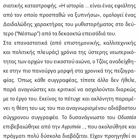
σια­τι­κής κα­τα­στρο­φής. «Η ιστο­ρία … εί­ναι ένας εφιάλ­της
από τον οποίο προ­σπα­θώ να ξυ­πνή­σω», ομο­λο­γεί ένας
Δαι­δα­λώ­δης χα­ρα­κτή­ρας του μυ­θι­στο­ρή­μα­τος στο δεύ­
τε­ρο (“Νέ­στωρ”) από τα δε­κα­ο­κτώ επει­σό­διά του.
Στα επα­να­στα­τι­κά (από επι­στη­μο­νι­κής, καλ­λι­τε­χνι­κής
και πο­λι­τι­κής πλευ­ράς) χρό­νια της ύστε­ρης νε­ω­τε­ρι­κό­
τη­τας των αρ­χών του ει­κο­στού αιώ­να, ο Τζόις ανα­δεί­χθη­
κε στην πιο πα­νούρ­γα μορ­φή στα χρο­νι­κά της πε­ζο­γρα­
φί­ας. Όπως κά­θε συγ­γρα­φέ­ας, τί­πο­τε άλ­λο δεν ήθε­λε,
πα­ρά ανα­γνώ­στες και κρι­τι­κοί να ασχο­λού­νται διαρ­κώς
με το έρ­γο του. Εκεί­νος το πέ­τυ­χε και ακλό­νη­τη πα­ρα­μέ­
νει η θέ­ση του ως του πιο ανα­γνω­ρι­σμέ­νου αδιά­βα­στου
σύγ­χρο­νου συγ­γρα­φέα. Το δυ­σα­νά­γνω­στο του
Οδυσ­σέα
επι­βε­βαιώ­θη­κε από την
Αγρυ­πνία …
, που ακο­λού­θη­σε και
πράγ­μα­τι πο­λύ δύ­σκο­λα δια­βά­ζε­ται. Εί­χαν προη­γη­θεί οι