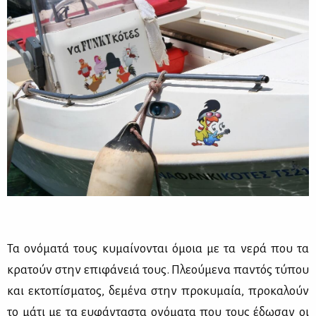
Τα ονό­μα­τά τους κυ­μαί­νο­νται όμοια με τα νε­ρά που τα
κρα­τούν στην επι­φά­νειά τους. Πλε­ού­με­να πα­ντός τύ­που
και εκτο­πί­σμα­τος, δε­μέ­να στην προ­κυ­μαία, προ­κα­λούν
το μά­τι με τα ευ­φά­ντα­στα ονό­μα­τα που τους έδω­σαν οι