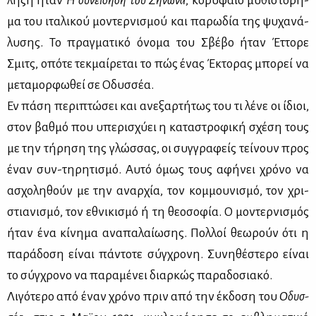
λη­ξη ήταν
Η συ­νεί­δη­ση του Ζή­νω­να
, κο­ρυ­φαίο μυ­θι­στό­ρη­
μα του ιτα­λι­κού μο­ντερ­νι­σμού και πα­ρω­δία της ψυ­χα­νά­
λυ­σης. Το πραγ­μα­τι­κό όνο­μα του Σβέ­βο ήταν Έτ­το­ρε
Σμιτς, οπό­τε τεκ­μαί­ρε­ται το πώς ένας Έκτο­ρας μπο­ρεί να
με­τα­μορ­φω­θεί σε Οδυσ­σέα.
Εν πά­ση πε­ρι­πτώ­σει και ανε­ξαρ­τή­τως του τι λέ­νε οι ίδιοι,
στον βαθ­μό που υπε­ρι­σχύ­ει η κα­τα­στρο­φι­κή σχέ­ση τους
με την τή­ρη­ση της γλώσ­σας, οι συγ­γρα­φείς τεί­νουν προς
έναν συν-τη­ρη­τι­σμό. Αυ­τό όμως τους αφή­νει χρό­νο να
ασχο­λη­θούν με την αναρ­χία, τον κομ­μου­νι­σμό, τον χρι­
στια­νι­σμό, τον εθνι­κι­σμό ή τη θε­ο­σο­φία. Ο μο­ντερ­νι­σμός
ήταν ένα κί­νη­μα ανα­πα­λαί­ω­σης. Πολ­λοί θε­ω­ρούν ότι η
πα­ρά­δο­ση εί­ναι πά­ντο­τε σύγ­χρο­νη. Συ­νη­θέ­στε­ρο εί­ναι
το σύγ­χρο­νο να πα­ρα­μέ­νει διαρ­κώς πα­ρα­δο­σια­κό.
Λι­γό­τε­ρο από έναν χρό­νο πριν από την έκ­δο­ση του
Οδυσ­