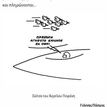
και πλη­ρώ­νο­νται…
Σκί­τσο του Άγ­γε­λου Πε­φά­νη
Γιάν­νης Πά­σχος