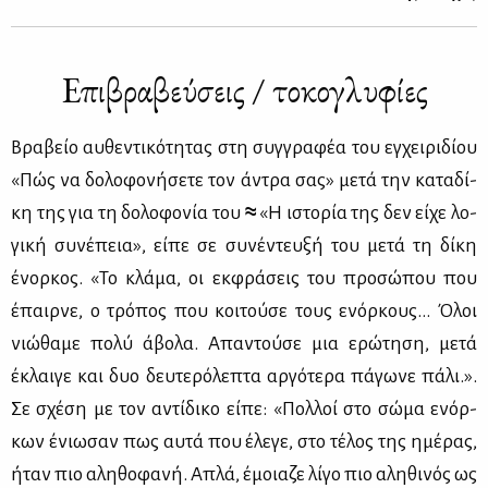
Επι­βρα­βεύ­σεις / το­κο­γλυ­φί­ες
Βρα­βείο αυ­θε­ντι­κό­τη­τας στη συγ­γρα­φέα του εγ­χει­ρι­δί­ου
«Πώς να δο­λο­φο­νή­σε­τε τον άντρα σας» με­τά την κα­τα­δί­
κη της για τη δο­λο­φο­νία του
≈
«Η ιστο­ρία της δεν εί­χε λο­
γι­κή συ­νέ­πεια», εί­πε σε συ­νέ­ντευ­ξή του με­τά τη δί­κη
ένορ­κος. «Το κλά­μα, οι εκ­φρά­σεις του προ­σώ­που που
έπαιρ­νε, ο τρό­πος που κοι­τού­σε τους ενόρ­κους… Όλοι
νιώ­θα­με πο­λύ άβο­λα. Απα­ντού­σε μια ερώ­τη­ση, με­τά
έκλαι­γε και δυο δευ­τε­ρό­λε­πτα αρ­γό­τε­ρα πά­γω­νε πά­λι.».
Σε σχέ­ση με τον αντί­δι­κο εί­πε: «Πολ­λοί στο σώ­μα ενόρ­
κων ένιω­σαν πως αυ­τά που έλε­γε, στο τέ­λος της ημέ­ρας,
ήταν πιο αλη­θο­φα­νή. Απλά, έμοια­ζε λί­γο πιο αλη­θι­νός ως