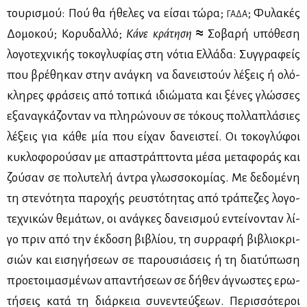
του­ρι­σμού: Πού θα ήθε­λες να εί­σαι τώ­ρα;
; Φυ­λα­κές
ΓΑ­ΔΑ
Δο­μο­κού; Κο­ρυ­δαλ­λό;
Κά­νε κρά­τη­ση
≈
Σο­βα­ρή υπό­θε­ση
λο­γο­τε­χνι­κής το­κο­γλυ­φί­ας στη νό­τια Ελ­λά­δα: Συγ­γρα­φείς
που βρέ­θη­καν στην ανά­γκη να δα­νει­στούν λέ­ξεις ή ολό­
κλη­ρες φρά­σεις από το­πι­κά ιδιώ­μα­τα και ξέ­νες γλώσ­σες
εξα­να­γκά­ζο­νταν να πλη­ρώ­νουν σε τό­κους πολ­λα­πλά­σιες
λέ­ξεις για κά­θε μία που εί­χαν δα­νει­στεί. Οι το­κο­γλύ­φοι
κυ­κλο­φο­ρού­σαν με απα­στρά­πτο­ντα μέ­σα με­τα­φο­ράς και
ζού­σαν σε πο­λυ­τε­λή άντρα γλωσ­σο­κο­μί­ας. Με δε­δο­μέ­νη
τη στε­νό­τη­τα πα­ρο­χής ρευ­στό­τη­τας από τρά­πε­ζες λο­γο­
τε­χνι­κών θε­μά­των, οι ανά­γκες δα­νει­σμού εντεί­νο­νταν λί­
γο πριν από την έκ­δο­ση βι­βλί­ου, τη συρ­ρα­φή βι­βλιο­κρι­
σιών και ει­ση­γή­σε­ων σε πα­ρου­σιά­σεις ή τη δια­τύ­πω­ση
προ­ε­τοι­μα­σμέ­νων απα­ντή­σε­ων σε δή­θεν άγνω­στες ερω­
τή­σεις κα­τά τη διάρ­κεια συ­νε­ντεύ­ξε­ων. Πε­ρισ­σό­τε­ροι