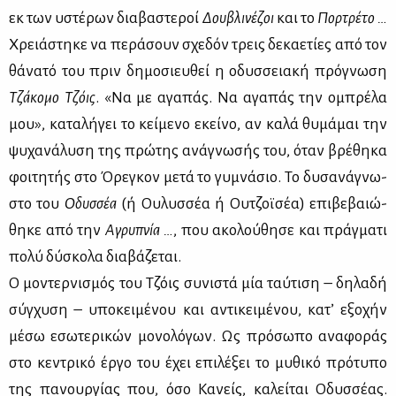
εκ των υστέ­ρων δια­βα­στε­ροί
Δου­βλι­νέ­ζοι
και το
Πορ­τρέ­το …
Χρειά­στη­κε να πε­ρά­σουν σχε­δόν τρεις δε­κα­ε­τί­ες από τον
θά­να­τό του πριν δη­μο­σιευ­θεί η οδυσ­σεια­κή πρό­γνω­ση
Τζά­κο­μο Τζόις
. «Να με αγα­πάς. Να αγα­πάς την ομπρέ­λα
μου», κα­τα­λή­γει το κεί­με­νο εκεί­νο, αν κα­λά θυ­μά­μαι την
ψυ­χα­νά­λυ­ση της πρώ­της ανά­γνω­σής του, όταν βρέ­θη­κα
φοι­τη­τής στο Όρε­γκον με­τά το γυ­μνά­σιο. Το δυ­σα­νά­γνω­
στο του
Οδυσ­σέα
(ή Ου­λυσ­σέα ή Ου­τζοϊ­σέα) επι­βε­βαιώ­
θη­κε από την
Αγρυ­πνία …
, που ακο­λού­θη­σε και πράγ­μα­τι
πο­λύ δύ­σκο­λα δια­βά­ζε­ται.
Ο μο­ντερ­νι­σμός του Τζόις συ­νι­στά μία ταύ­τι­ση – δη­λα­δή
σύγ­χυ­ση – υπο­κει­μέ­νου και αντι­κει­μέ­νου, κα­τ’ εξο­χήν
μέ­σω εσω­τε­ρι­κών μο­νο­λό­γων. Ως πρό­σω­πο ανα­φο­ράς
στο κε­ντρι­κό έρ­γο του έχει επι­λέ­ξει το μυ­θι­κό πρό­τυ­πο
της πα­νουρ­γί­ας που, όσο Κα­νείς, κα­λεί­ται Οδυσ­σέ­ας.