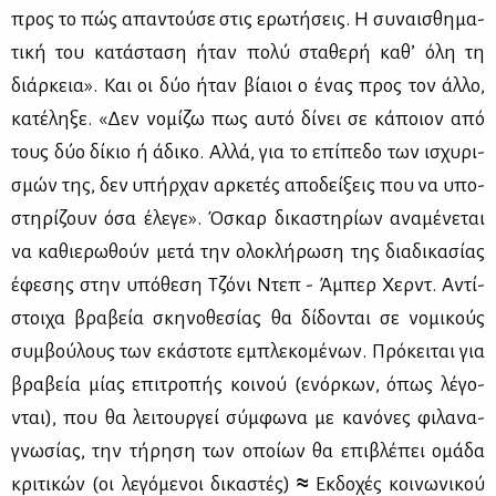
προς το πώς απα­ντού­σε στις ερω­τή­σεις. Η συ­ναι­σθη­μα­
τι­κή του κα­τά­στα­ση ήταν πο­λύ στα­θε­ρή κα­θ’ όλη τη
διάρ­κεια». Και οι δύο ήταν βί­αιοι ο ένας προς τον άλ­λο,
κα­τέ­λη­ξε. «Δεν νο­μί­ζω πως αυ­τό δί­νει σε κά­ποιον από
τους δύο δί­κιο ή άδι­κο. Αλ­λά, για το επί­πε­δο των ισχυ­ρι­
σμών της, δεν υπήρ­χαν αρ­κε­τές απο­δεί­ξεις που να υπο­
στη­ρί­ζουν όσα έλε­γε». Όσκαρ δι­κα­στη­ρί­ων ανα­μέ­νε­ται
να κα­θιε­ρω­θούν με­τά την ολο­κλή­ρω­ση της δια­δι­κα­σί­ας
έφε­σης στην υπό­θε­ση Τζό­νι Ντεπ - Άμπερ Χερντ. Αντί­
στοι­χα βρα­βεία σκη­νο­θε­σί­ας θα δί­δο­νται σε νο­μι­κούς
συμ­βού­λους των εκά­στο­τε εμπλε­κο­μέ­νων. Πρό­κει­ται για
βρα­βεία μί­ας επι­τρο­πής κοι­νού (ενόρ­κων, όπως λέ­γο­
νται), που θα λει­τουρ­γεί σύμ­φω­να με κα­νό­νες φι­λα­να­
γνω­σί­ας, την τή­ρη­ση των οποί­ων θα επι­βλέ­πει ομά­δα
κρι­τι­κών (οι λε­γό­με­νοι δι­κα­στές)
≈
Εκ­δο­χές κοι­νω­νι­κού