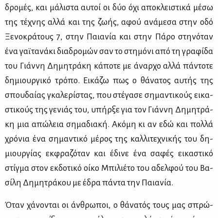
δρο­μές, και μά­λι­στα αυ­τοί οι δύο όχι απο­κλει­στι­κά μέ­σω
της τέ­χνης αλ­λά και της ζω­ής, αφού ανά­με­σα στην οδό
Ξε­νο­κρά­τους 7, στην Παια­νία και στην Πά­ρο στη­νό­ταν
ένα γαϊ­τα­νά­κι δια­δρο­μών σαν το στη­μό­νι από τη γρα­φί­δα
του Γιάν­νη Δη­μη­τρά­κη κά­πο­τε με άναρ­χο αλ­λά πά­ντο­τε
δη­μιουρ­γι­κό τρό­πο. Ει­κά­ζω πως ο θά­να­τος αυ­τής της
σπου­δαί­ας γκα­λε­ρί­στας, που στέ­γα­σε ση­μα­ντι­κούς ει­κα­
στι­κούς της γε­νιάς του, υπήρ­ξε για τον Γιάν­νη Δη­μη­τρά­
κη μια απώ­λεια ση­μα­δια­κή. Ακό­μη κι αν εδώ και πολ­λά
χρό­νια ένα ση­μα­ντι­κό μέ­ρος της καλ­λι­τε­χνι­κής του δη­
μιουρ­γί­ας εκ­φρα­ζό­ταν και έδι­νε ένα σα­φές ει­κα­στι­κό
στίγ­μα στον εκ­δο­τι­κό οί­κο Μπι­λιέ­το του αδελ­φού του Βα­
σί­λη Δη­μη­τρά­κου με έδρα πά­ντα την Παια­νία.
Όταν χά­νο­νται οι άν­θρω­ποι, ο θά­να­τός τους μας σπρώ­