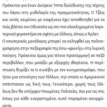
Πρό­κει­ται για έναν Δού­ρειο Ίπ­πο διείσ­δυ­σης της τέ­χνης
του λό­γου στη μυ­θο­λο­γία της πραγ­μα­τι­κό­τη­τας. Ο Τζόις
και εκτός κει­μέ­νου με σα­φή­νεια έχει το­πο­θε­τη­θεί για το
πώς βλέ­πει τον Οδυσ­σέα ως τον πιο ολο­κλη­ρω­μέ­νο λο­γο­
τε­χνι­κά χα­ρα­κτή­ρα σε σχέ­ση με άλ­λους, όπως ο Άμ­λετ.
Ο εσω­τε­ρι­κός μο­νό­λο­γος μπο­ρεί να εκλη­φθεί ως πο­λι­το­
γρά­φη­ση στην πε­ζο­γρα­φία της έσω «φω­νής» στη λυ­ρι­κή
ποί­η­ση. Πρό­κει­ται όμως για τέ­τοια προ­σαρ­μο­γή σε πε­ζό
πε­ρι­βάλ­λον, που μοιά­ζει με εξαρ­χής ιθα­γέ­νεια. Η πε­ρί­
πτω­ση θυ­μί­ζει το τι συ­νέ­βη με τον κι­νη­μα­το­γρά­φο, που
ήταν μια επι­νό­η­ση των Γάλ­λων, την οποία οι Αμε­ρι­κα­νοί
απέ­σπα­σαν ως δι­κή τους. Γε­νι­κό­τε­ρα, χω­ρίς τους Γάλ­
λους δεν θα υπήρ­χαν Ηνω­μέ­νες Πο­λι­τεί­ες. Και για τις
,
ΗΠΑ
όπως για κά­θε ευ­ερ­γε­τη­μέ­νο, αυ­τό πα­ρα­μέ­νει ασυγ­χώ­
ρη­το.