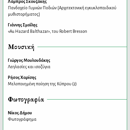
Λάμπρος Σκουζάκης
Πανδοχείο Γυμνών Ποδιών {Αρχιτεκτονική εγκυκλοπαιδικού
μυθιστορήματος}
Γιάννης Σμοΐλης
«Au Hazard Balthazar», του Robert Bresson
Μουσική
Γιώργος Μουλουδάκης
Λεηλασίες και ισοζύγια
Ρήσος Χαρίσης
Μελοποιημένη ποίηση της Κύπρου (2)
Φωτογραφία
Νίκος Δήμου
Φωτογράφημα