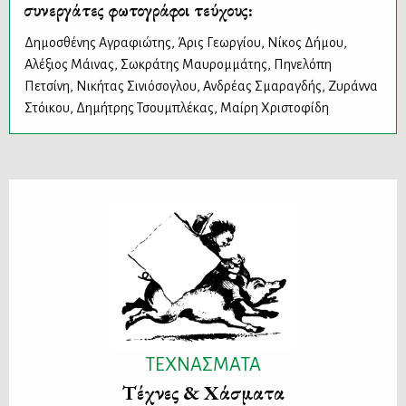
συνεργάτες φωτογράφοι τεύχους:
Δημοσθένης Αγραφιώτης
,
Άρις Γεωργίου
,
Νίκος Δήμου
,
Αλέξιος Μάινας
,
Σωκράτης Μαυρομμάτης
,
Πηνελόπη
Πετσίνη
,
Νικήτας Σινιόσογλου
,
Ανδρέας Σμαραγδής
,
Ζυράννα
Στόικου
,
Δημήτρης Τσουμπλέκας
,
Μαίρη Χριστοφίδη
ΤΕΧΝΑΣΜΑΤΑ
Τέχνες & Χάσματα