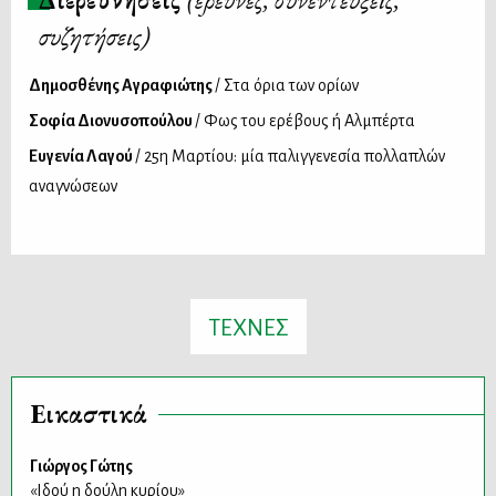
συζητήσεις)
Δημοσθένης Αγραφιώτης
/ Στα όρια των ορίων
Σοφία Διονυσοπούλου
/ Φως του ερέβους ή Αλμπέρτα
Ευγενία Λαγού
/ 25η Μαρτίου: μία παλιγγενεσία πολλαπλών
αναγνώσεων
ΤΕΧΝΕΣ
Εικαστικά
Γιώργος Γώτης
«Ιδού η δούλη κυρίου»