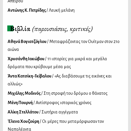
Απείρου
Αντώνης Κ. Πετρίδης
/ Λευκή μελάνη
Βιβλία
(παρουσιάσεις, κριτικές)
Αθηνά Βογιατζόγλου
/ Μεταφράζοντας τον Ουίτμαν στον 21ο
αιώνα
Χρυσάνθη Ιακώβου
/ 11 ιστορίες για μικρά και μεγάλα
δράματα που κρύβουμε μέσα μας
Άντα Κατσίκη-Γκίβαλου
/ «Ας διαβάσουμε τις εικόνες και
αλλιώς»
Μιχάλης Μοδινός
/ Στη στροφή του δρόμου ο θάνατος
Μένη Πουρνή
/ Αντίστροφος ιστορικός χρόνος
Αλίκη Στελλάτου
/ Σωτήρια αγγίγματα
Έλενα Χουζούρη
/ Οι μέρες που μεταμόρφωσαν τον
Ναπολέοντα