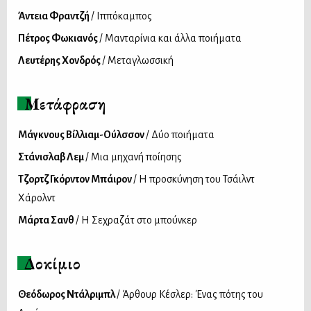
Άντεια Φραντζή
/ Ιππόκαμπος
Πέτρος Φωκιανός
/ Μανταρίνια και άλλα ποιήματα
Λευτέρης Χονδρός
/ Μεταγλωσσική
Μετάφραση
Μάγκνους Βίλλιαμ-Ούλσσον
/ Δύο ποιήματα
Στάνισλαβ Λεμ
/ Μια μηχανή ποίησης
Τζορτζ Γκόρντον Μπάιρον
/ Η προσκύνηση του Τσάιλντ
Χάρολντ
Μάρτα Σανθ
/ Η Σεχραζάτ στο μπούνκερ
Δοκίμιο
Θεόδωρος Ντάλριμπλ
/ Άρθουρ Κέσλερ: Ένας πότης του