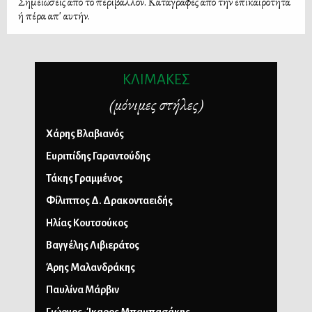
Σημειώσεις από το περιβάλλον. Καταγραφές από την επικαιρότητα
ή πέρα απ' αυτήν.
ΚΛΙΜΑΚΕΣ
(μόνιμες στήλες)
Χάρης Βλαβιανός
Ευριπίδης Γαραντούδης
Τάκης Γραμμένος
Φίλιππος Δ. Δρακονταειδής
Ηλίας Κουτσούκος
Βαγγέλης Λιβιεράτος
Άρης Μαλανδράκης
Παυλίνα Μάρβιν