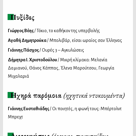
Πυξίδες
Γιώργος Βέης
/ Τόκιο, το καθήκον της υπερβολής
Αγαθή Δημητρούκα
/ Μπολιβάρ, είσαι ωραίος σαν Έλληνας
Γιάννης Πάσχος
/ Ουρές 3 – Αγκυλώσεις
Δήμητρα Ι. Χριστοδούλου
/ Μικρή κλίμακα: Μελανία
Δαμιανού, Θάνος Κάππας, Έλενα Μαρούτσου, Γεωργία
Μιχαλαριά
Ηχηρά παρόμοια
(ηχητικά ντοκουμέντα)
Γιάννης Ευσταθιάδης
/ Οι ποιητές, η φωνή τους: Μπέρτολντ
Μπρεχτ
Διερευνήσεις
(έρευνες, συνεντεύξεις,