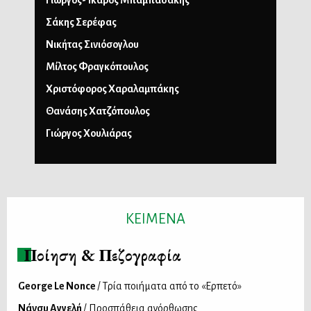
Γιώργος-Ίκαρος Μπαμπασάκης
Σάκης Σερέφας
Νικήτας Σινιόσογλου
Μίλτος Φραγκόπουλος
Χριστόφορος Χαραλαμπάκης
Θανάσης Χατζόπουλος
Γιώργος Χουλιάρας
ΚΕΙΜΕΝΑ
Ποίηση & Πεζογραφία
George Le Nonce
/ Τρία ποιήματα από το «Ερπετό»
Νάνσυ Αγγελή
/ Προσπάθεια ανόρθωσης