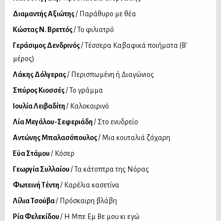
Διαμαντής Αξιώτης
/ Παράθυρο με θέα
Κώστας Ν. Βρεττός
/ Το φιλιατρό
Γεράσιμος Δενδρινός
/ Τέσσερα Καβαφικά ποιήματα (Β'
μέρος)
Λάκης Δόλγερας
/ Περισπωμένη ή Διαγώνιος
Σπύρος Κιοσσές
/ Το γράμμα
Ιουλία Λειβαδίτη
/ Καλοκαιρινό
Λία Μεγάλου-Σεφεριάδη
/ Στο ενυδρείο
Αντώνης Μπαλασόπουλος
/ Μια κουταλιά ζάχαρη
Εύα Στάμου
/ Κόσερ
Γεωργία Συλλαίου
/ Τα κάτοπτρα της Νόρας
Φωτεινή Τέντη
/ Καρέλια κασετίνα
Λίλια Τσούβα
/ Πρόσκαιρη βλάβη
Ρία Φελεκίδου
/ Η Μπε Εμ Βε μου κι εγώ