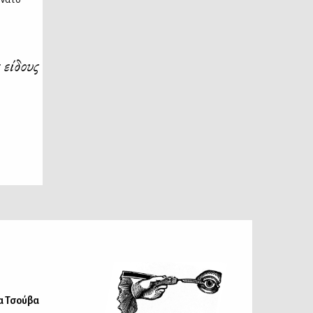
 είδους
α Τσούβα