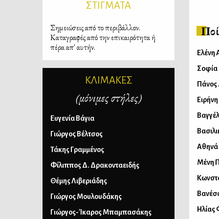
ΣΤΙΓΜΑΤΑ
Σημειώσεις από το περιβάλλον.
Ποί
Καταγραφές από την επικαιρότητα ή
πέρα απ' αυτήν.
Ελένη 
Σοφία
ΚΛΙΜΑΚΕΣ
Πάνος
(μόνιμες στήλες)
Ειρήνη
Βαγγέλ
Ευγενία Βάγια
Βασιλι
Γιώργος Βέλτσος
Αθηνά
Τάκης Γραμμένος
Μένη 
Φίλιππος Δ. Δρακονταειδής
Κωνστ
Θέμης Λιβεριάδης
Βανέσ
Γιώργος Μουλουδάκης
Ηλίας
Γιώργος-Ίκαρος Μπαμπασάκης