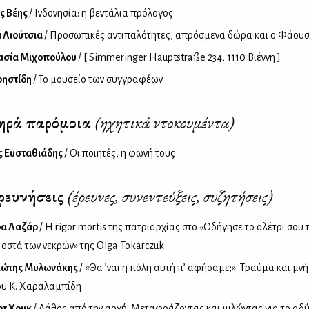
ς Βέης
/ Ινδονησία: η βεντάλια πρόλογος
 Λιούτσια
/ Προσωπικές αντιπαλότητες, απρόσμενα δώρα και ο Φάουσ
ασία Μιχοπούλου
/ [ Simmeringer Hauptstraße 234, 1110 Βιέννη ]
ρηστίδη
/ Το μουσείο των συγγραφέων
ηρά παρόμοια
(ηχητικά ντοκουμέντα)
ς Ευσταθιάδης
/ Οι ποιητές, η φωνή τους
ρευνήσεις
(έρευνες, συνεντεύξεις, συζητήσεις)
ρα Λαζάρ
/ Η rigor mortis της πατριαρχίας στο «Οδήγησε το αλέτρι σου
 οστά των νεκρών» της Olga Tokarczuk
ιώτης Μυλωνάκης
/ «Θα ’ναι η πόλη αυτή π’ αφήσαμε;»: Τραύμα και μν
ου Κ. Χαραλαμπίδη
οτ Χουκ
/ Λάθος από την αρχή: Μεταφράζοντας και μιλώντας για το αδ