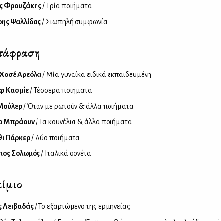
ς Φρουζάκης
/ Τρία ποιήματα
ρης Ψαλλίδας
/ Σιωπηλή συμφωνία
τάφραση
 Χοσέ Αρεόλα
/ Μία γυναίκα ειδικά εκπαιδευμένη
φ Κασμίε
/ Τέσσερα ποιήματα
 Μούλερ
/ Όταν με ρωτούν & άλλα ποιήματα
κο Μπράουν
/ Τα κουνέλια & άλλα ποιήματα
θι Πάρκερ
/ Δύο ποιήματα
σιος Σολωμός
/ Ιταλικά σονέτα
ίμιο
ς Λειβαδάς
/ Το εξαρτώμενο της ερμηνείας