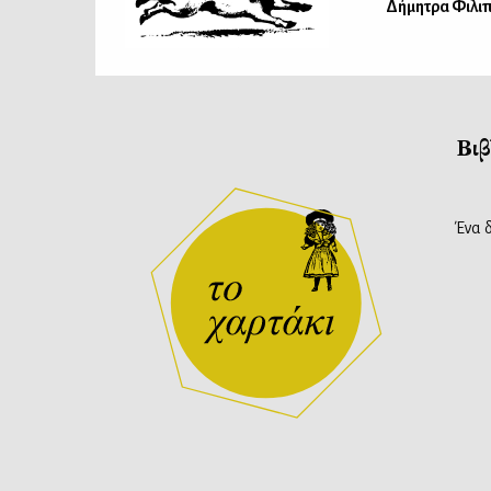
Δήμητρα Φιλι
Βιβ
Ένα 