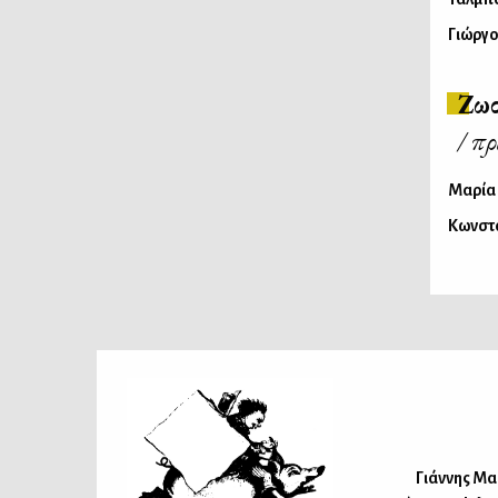
Γιώργο
Ζω
/ π
Μαρία
Κωνστα
Γιάννης Μ