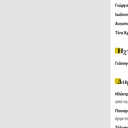
Γιώργο
Ιωάννα
Αναστ
Τίνα Χ
Ηχ
Γιάννη
Διε
Ηλέκτ
από τα
Παναγ
έργο τ
Τάλμπ