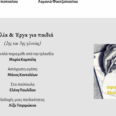
πποπούλου
Λεμονιά Φουτζοπούλου
λία & Έργα για παιδιά
(2ης και 3ης ηλικίας)
διπλό παραμύθι από την Ιρλανδία
Μαρία Καμπύλη
Αστόχαστη αγάπη
Μάνος Κοντολέων
Στα πούπουλα
Ελένη Παυλίδου
Εκδοχές μιας παιδικότητας
Λίζυ Τσιριμώκου