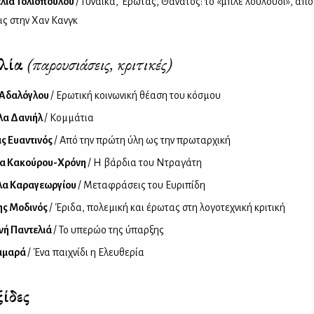
λία Τολιοπούλου
/ Γυναίκα, Έρωτας, Θάνατος: το «μπλε λουλούδι», από
ς στην Χαν Κανγκ
βλία
(παρουσιάσεις, κριτικές)
 Αδαλόγλου
/ Ερωτική κοινωνική θέαση του κόσμου
λα Δανιήλ
/ Κομμάτια
ς Ευαντινός
/ Από την πρώτη ύλη ως την πρωταρχική
ία Κακούρου-Χρόνη
/ Η βάρδια του Ντραγάτη
λα Καραγεωργίου
/ Μεταφράσεις του Ευριπίδη
ης Μοδινός
/ Έριδα, πολεμική και έρωτας στη λογοτεχνική κριτική
νή Παντελιά
/ Το υπερώο της ύπαρξης
αμαρά
/ Ένα παιχνίδι η Ελευθερία
ίδες