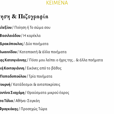
ΚΕΙΜΕΝΑ
ηση & Πεζογραφία
Αλεξίου
/ Ποίηση ή Το σώμα σου
 Βασιλειάδου
/ Η καρέκλα
 Δρακόπουλος
/ Δύο ποιήματα
 Ιωαννίδου
/ Καταπακτή & άλλα ποιήματα
ης Κατσιγιάννης
/ Πόσο μου λείπει ο ήχος της... & άλλα ποήματα
κή Κοντογιάννη
/ Εικόνες από το βάθος
 Παπαδοπούλου
/ Τρία ποιήματα
Πουρνή
/ Κατάδεσμοι & ανταποκρίσεις
αντίνα Σιαχάμη
/ Θραύσματα μικρού έαρος
σα Τόλια
/ Αθήνα-Σαγκάη
 Φραγκάκης
/ Προσεχώς Τώρα