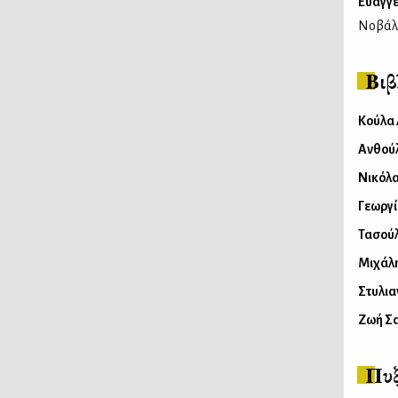
Ευαγγε
Νοβάλι
Βι
Κούλα
Ανθού
Νικόλα
Γεωργ
Τασού
Μιχάλ
Στυλια
Ζωή Σ
Πυξ