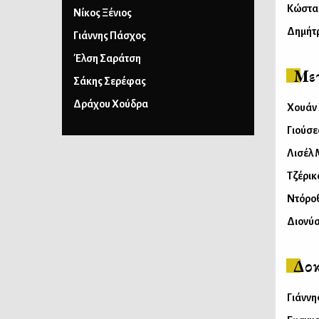
Κώστα
Νίκος Ξένιος
Δημήτ
Γιάννης Πάσχος
Έλση Σαράτση
Με
Σάκης Σερέφας
Δράχου Χούδρα
Χουάν
Γιούσε
Λισέλ
Τζέρι
Ντόρο
Διονύ
Δοκ
Γιάννη