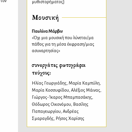
 τον
μυθιστορήματος}
Μουσική
Παυλίνα Μάρβιν
«Όχι μια μουσική που λύνεται/μα
πάθος για τη μέσα έκφραση/μιας
ασυναρτησίας»
συνεργάτες φωτογράφοι
τεύχους:
Ηλίας Γεωργιάδης
,
Μαρία Καμπύλη
,
Μαρία Κοσσυφίδου
,
Αλέξιος Μάινας
,
Γιώργος-Ίκαρος Μπαμπασάκης
,
Θόδωρος Οικονόμου
,
Βασίλης
Παπαγεωργίου
,
Ανδρέας
Σμαραγδής
,
Ρήσος Χαρίσης