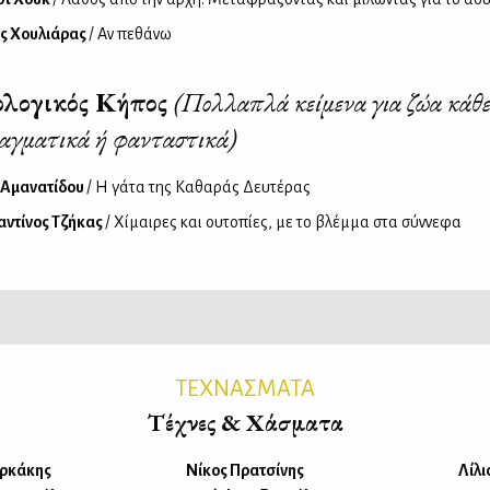
ς Χουλιάρας
/ Αν πεθάνω
ολογικός Κήπος
(Πολλαπλά κείμενα για ζώα κάθε
ραγματικά ή φανταστικά)
 Αμανατίδου
/ Η γάτα της Καθαράς Δευτέρας
ντίνος Τζήκας
/ Χίμαιρες και ουτοπίες, με το βλέμμα στα σύννεφα
ΤΕΧΝΑΣΜΑΤΑ
Τέχνες & Χάσματα
αρκάκης
Νίκος Πρατσίνης
Λίλι