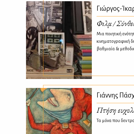
Γιώργος-Ίκ
Φιλμ / Σύνθε
Μια ποιητική ενότη
κινηματογραφική δ
βαθμιαία & μεθοδι
Γιάννης Πάσ
Πτήση ευχολ
Τα μόνα που δεν τρ