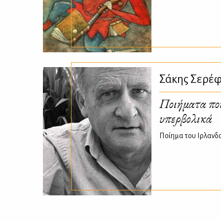
Σάκης Σερέ
Ποιήματα που
υπερβολικά
Ποίημα του Ιρλανδο