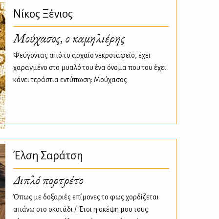
Νίκος Ξένιος
Μούχασος, ο καμηλιέρης
Φεύγοντας από το αρχαίο νεκροταφείο, έχει
χαραγμένο στο μυαλό του ένα όνομα που του έχει
κάνει τεράστια εντύπωση: Μούχασος
Έλση Σαράτση
Διπλό πορτρέτο
Όπως με δοξαριές επίμονες το φως χορδίζεται
απάνω στο σκοτάδι / Έτσι η σκέψη μου τους