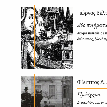
Γιώργος Βέλ
Δύο ποιήματ
Ακόμα πιστεύεις / π
άνθρωπος, ζώο ή π
Φίλιππος Δ.
Πρόσχημα
Διευκολύνομαι εν τ