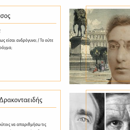
τσος
α
ως είσαι ανδρόγυνο; / Το ούτε
ράγμα;
 Δρακονταειδής
ούτοις να απαριθμήσω τις