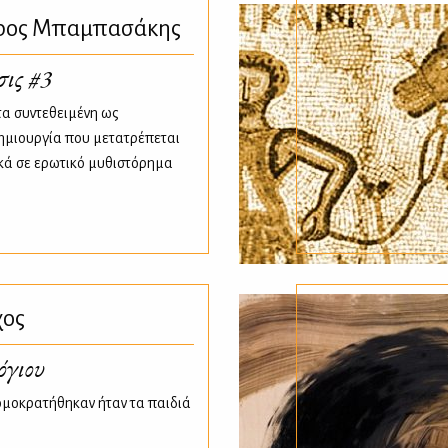
αρος Μπαμπασάκης
σις #3
τα συντεθειμένη ως
ημιουργία που μετατρέπεται
κά σε ερωτικό μυθιστόρημα
χος
όγιου
ομοκρατήθηκαν ήταν τα παιδιά