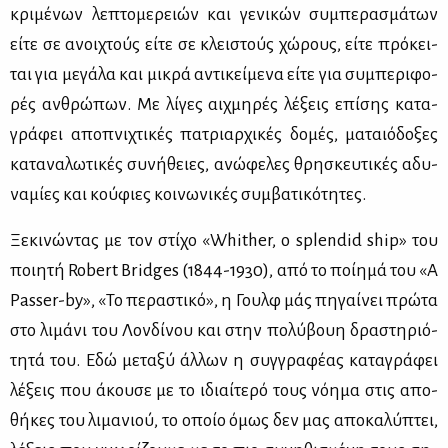
κρι­μέ­νων λε­πτο­με­ρειών και γε­νι­κών συ­μπε­ρα­σμά­των
εί­τε σε ανοι­χτούς εί­τε σε κλει­στούς χώ­ρους, εί­τε πρό­κει­
ται για με­γά­λα και μι­κρά αντι­κεί­με­να εί­τε για συ­μπε­ρι­φο­
ρές αν­θρώ­πων. Με λί­γες αιχ­μη­ρές λέ­ξεις επί­σης κα­τα­
γρά­φει απο­πνι­χτι­κές πα­τριαρ­χι­κές δο­μές, μα­ταιό­δο­ξες
κα­τα­να­λω­τι­κές συ­νή­θειες, ανώ­φε­λες θρη­σκευ­τι­κές αδυ­
να­μί­ες και κού­φιες κοι­νω­νι­κές συμ­βα­τι­κό­τη­τες.
Ξε­κι­νώ­ντας με τον στί­χο «Whither, o splendid ship» του
ποι­η­τή Robert Bridges (1844-1930), από το ποί­η­μά του «A
Passer-by», «Το πε­ρα­στι­κό», η Γουλφ μάς πη­γαί­νει πρώ­τα
στο λι­μά­νι του Λον­δί­νου και στην πο­λύ­βουη δρα­στη­ριό­
τη­τά του. Εδώ με­τα­ξύ άλ­λων η συγ­γρα­φέ­ας κα­τα­γρά­φει
λέ­ξεις που άκου­σε με το ιδιαί­τε­ρό τους νό­η­μα στις απο­
θή­κες του λι­μα­νιού, το οποίο όμως δεν μας απο­κα­λύ­πτει,