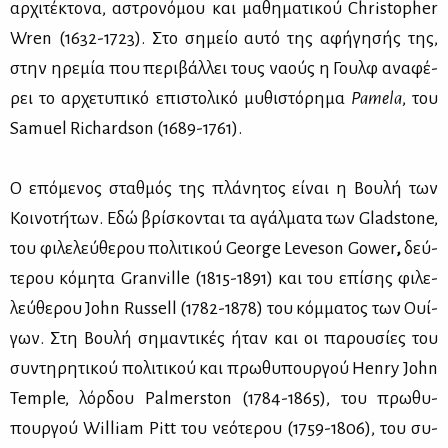
αρ­χι­τέ­κτο­να, αστρο­νό­μου και μα­θη­μα­τι­κού Christopher
Wren (1632-1723). Στο ση­μείο αυ­τό της αφή­γη­σής της,
στην ηρε­μία που πε­ρι­βάλ­λει τους να­ούς η Γουλφ ανα­φέ­
ρει το αρ­χε­τυ­πι­κό επι­στο­λι­κό μυ­θι­στό­ρη­μα
Pamela
, του
Samuel Richardson (1689-1761).
Ο επό­με­νος σταθ­μός της πλά­νη­τος εί­ναι η Βου­λή των
Κοι­νο­τη­́των. Εδώ βρί­σκο­νται τα αγάλ­μα­τα των Gladstone,
του φι­λε­λεύ­θε­ρου πο­λι­τι­κού George Leveson Gower
,
δεύ­
τε­ρου κό­μη­τα Granville (1815-1891) και του επί­σης φι­λε­
λεύ­θε­ρου John Russell (1782-1878) του κόμ­μα­τος των Ουί­
γων. Στη Βου­λή ση­μα­ντι­κές ήταν και οι πα­ρου­σί­ες του
συ­ντη­ρη­τι­κού πο­λι­τι­κού και πρω­θυ­πουρ­γού Henry John
Temple, λόρ­δου Palmerston (1784-1865), του πρω­θυ­
πουρ­γού William Pitt του νε­ό­τε­ρου (1759-1806), του συ­