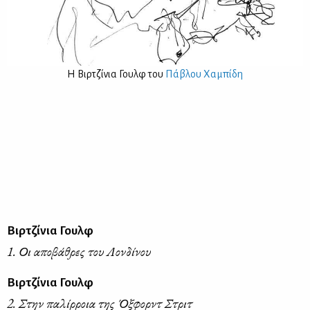
Η Βιρ­τζί­νια Γουλφ του
Πά­βλου Χα­μπί­δη
Βιρτζίνια Γουλφ
1. Οι αποβάθρες του Λονδίνου
Βιρτζίνια Γουλφ
2. Στην παλίρροια της Όξφορντ Στριτ