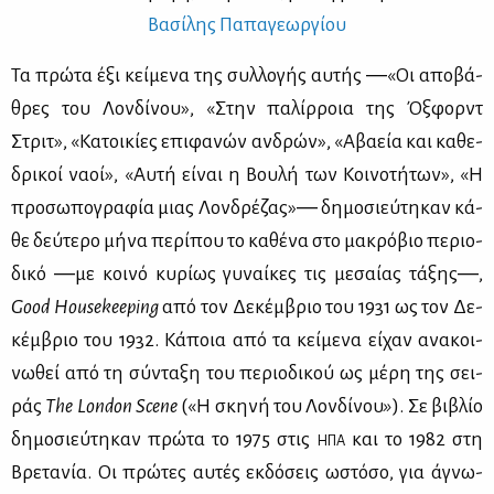
Βα­σί­λης Πα­πα­γε­ωρ­γί­ου
Τα πρώ­τα έξι κεί­με­να της συλ­λο­γής αυ­τής ―«Οι απο­βά­
θρες του Λον­δί­νου», «Στην πα­λίρ­ροια της Ό­ξφορντ
Στριτ», «Κα­τοι­κί­ες επι­φα­νών αν­δρών», «Αβα­εία και κα­θε­
δρι­κοί να­οί», «Αυ­τή εί­ναι η Βου­λή των Κοι­νο­τή­των», «Η
προ­σω­πο­γρα­φία μιας Λον­δρέ­ζας»― δη­μο­σιεύ­τη­καν κά­
θε δεύ­τε­ρο μή­να πε­ρί­που το κα­θέ­να στο μα­κρό­βιο πε­ριο­
δι­κό ―με κοι­νό κυ­ρί­ως γυ­ναί­κες τις με­σαί­ας τά­ξης―,
Good Housekeeping
από τον Δε­κέμ­βριο του 1931 ως τον Δε­
κέμ­βριο του 1932. Κά­ποια από τα κεί­με­να εί­χαν ανα­κοι­
νω­θεί από τη σύ­ντα­ξη του πε­ριο­δι­κού ως μέ­ρη της σει­
ράς
The London Scene
(«Η σκη­νή του Λον­δί­νου
»
). Σε βι­βλίο
δη­μο­σιεύ­τη­καν πρώ­τα το 1975 στις
και το 1982 στη
ΗΠΑ
Βρε­τα­νία. Οι πρώ­τες αυ­τές εκ­δό­σεις ωστό­σο, για άγνω­