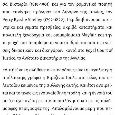
σα Βι­κτω­ρία (1819-1901) και για τον ρο­μα­ντι­κό ποι­η­τή
που «πνι­́γ­ηκε προ­́­ωρα» στο Λι­βόρ­νο της Ιτα­λί­ας, τον
Percy Bysshe Shelley (1792-1822). Πε­ρι­δια­βαί­νου­με το κε­
ντρι­κό και γε­μά­το πρε­σβεί­ες, ακρι­βά κα­τα­στή­μα­τα και
πο­λυ­τε­λή ξε­νο­δο­χεία και δια­με­ρί­σμα­τα Mayfair και την
πε­ριο­χή του Temple με τα νο­μι­κά ιδρύ­μα­τα και τις ενώ­
σεις δι­κα­στι­κών και δι­κη­γό­ρων, κο­ντά στο Royal Court of
Justice, το Ανώ­τα­το Δι­κα­στή­ριο της Αγ­γλί­ας.
«Αυ­τή ει­́ναι η αλή­θεια: οι απο­δρά­σεις εί­ναι η με­γα­λύ­τε­ρη
από­λαυ­ση», γρά­φει η Βιρ­τζί­νια Γουλφ στο τέ­λος του τε­
λευ­ταί­ου κει­μέ­νου της συλ­λο­γής αυ­τής. Και έτσι αναι­ρεί­
ται και το τέ­λος ως εν­συ­ναί­σθη­τη πρά­ξη και η έν­νοιά του
σε ό,τι έχει σχέ­ση με την πε­ρι­πλά­νη­ση και με τις πο­λύ­
μορ­φες πε­ρι­γρα­φές της. Απο­λαμ­βά­νου­με μέ­ρη που πε­