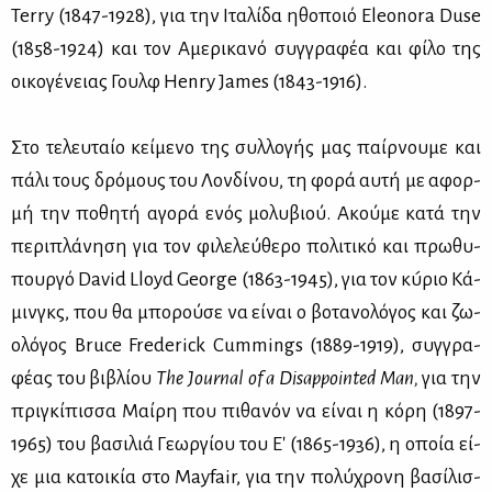
Terry (1847-1928), για την Ιτα­λί­δα ηθο­ποιό Eleonora Duse
(1858-1924) και τον Αμε­ρι­κα­νό συγ­γρα­φέα και φί­λο της
οι­κο­γέ­νειας Γουλφ Henry James (1843-1916).
Στο τε­λευ­ταίο κεί­με­νο της συλ­λο­γής μας παίρ­νου­με και
πά­λι τους δρό­μους του Λον­δί­νου, τη φο­ρά αυ­τή με αφορ­
μή την πο­θη­τή αγο­ρά ενός μο­λυ­βιού. Ακού­με κα­τά την
πε­ρι­πλά­νη­ση για τον φι­λε­λεύ­θε­ρο πο­λι­τι­κό και πρω­θυ­
πουρ­γό David Lloyd George (1863-1945), για τον κυ­́ριο Κά­
μινγκς, που θα μπο­ρού­σε να εί­ναι ο βο­τα­νο­λό­γος και ζω­
ο­λό­γος Bruce Frederick Cummings (1889-1919), συγ­γρα­
φέ­ας του βι­βλί­ου
The
Journal
of
a
Disappointed
Man
,
για την
πρι­γκί­πισ­σα Μαί­ρη που πι­θα­νόν να εί­ναι η κό­ρη (1897-
1965) του βα­σι­λιά Γε­ωρ­γί­ου του Ε' (1865-1936), η οποία εί­
χε μια κα­τοι­κία στο Mayfair, για την πο­λύ­χρο­νη βα­σί­λισ­