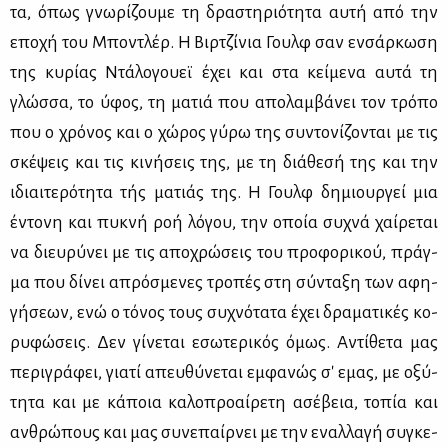
τα, όπως γνω­ρί­ζου­με τη δρα­στη­ριό­τη­τα αυ­τή από την
επο­χή του Μπο­ντλέρ. Η Βιρ­τζί­νια Γουλφ σαν εν­σάρ­κω­ση
της κυ­ρί­ας Ντά­λο­γου­εϊ έχει και στα κεί­με­να αυ­τά τη
γλώσ­σα, το ύφος, τη μα­τιά που απο­λαμ­βά­νει τον τρό­πο
που ο χρό­νος και ο χώ­ρος γύ­ρω της συ­ντο­νί­ζο­νται με τις
σκέ­ψεις και τις κι­νή­σεις της, με τη διά­θε­σή της και την
ιδιαι­τε­ρό­τη­τα τής μα­τιάς της. Η Γουλφ δη­μιουρ­γεί μια
έντο­νη και πυ­κνή ροή λό­γου, την οποία συ­χνά χαί­ρε­ται
να διευ­ρύ­νει με τις απο­χρώ­σεις του προ­φο­ρι­κού, πράγ­
μα που δί­νει απρό­σμε­νες τρο­πές στη σύ­ντα­ξη των αφη­
γή­σε­ων, ενώ ο τό­νος τους συ­χνό­τα­τα έχει δρα­μα­τι­κές κο­
ρυ­φώ­σεις. Δεν γί­νε­ται εσω­τε­ρι­κός όμως. Αντί­θε­τα μας
πε­ρι­γρά­φει, για­τί απευ­θύ­νε­ται εμ­φα­νώς σ' εμας, με οξύ­
τη­τα και με κά­ποια κα­λο­προ­αί­ρε­τη ασέ­βεια, το­πία και
αν­θρώ­πους και μας συ­νε­παίρ­νει με την εναλ­λα­γή συ­γκε­