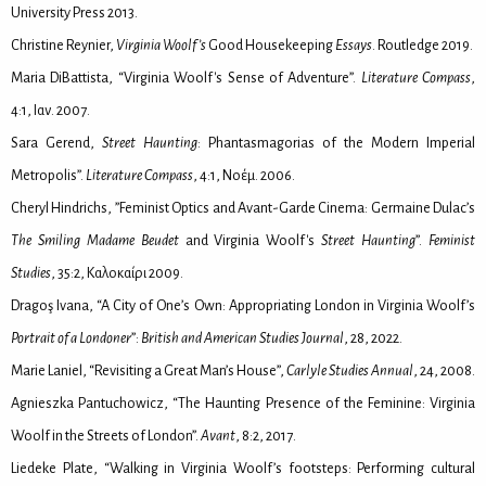
University Press 2013.
Christine Reynier,
Virginia Woolf’s
Good Housekeeping
Essays
. Routledge 2019.
Maria DiBattista, “Virginia Woolf's Sense of Adventure”.
Literature Compass
,
4:1, Ιαν. 2007.
Sara Gerend,
Street Haunting
: Phantasmagorias of the Modern Imperial
Metropolis”.
Literature Compass
, 4:1, Noέμ. 2006.
Cheryl Hindrichs, ”Feminist Optics and Avant-Garde Cinema: Germaine Dulac’s
The Smiling Madame Beudet
and Virginia Woolf's
Street Haunting
”.
Feminist
Studies
, 35:2, Κα­λο­καί­ρι 2009.
Dragoş Ivana, “A City of One’s Own: Appropriating London in Virginia Woolf’s
Portrait of a
Londoner
”:
British and American Studies Journal
, 28, 2022.
Marie Laniel, “Revisiting a Great Man’s House”,
Carlyle Studies Annual
, 24, 2008.
Agnieszka Pantuchowicz, “The Haunting Presence of the Feminine: Virginia
Woolf in the Streets of London”.
Avant
, 8:2, 2017.
Liedeke Plate, “Walking in Virginia Woolf’s footsteps: Performing cultural