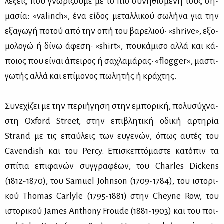
λέ­ξεις που γνω­ρί­ζου­με με το πιο συ­νη­θι­σμέ­νη τους ση­
μα­σία: «valinch», ένα εί­δος με­ταλ­λι­κού σω­λή­να για την
εξα­γω­γή πο­τού από την οπή του βα­ρε­λιού· «shrive», εξο­
μο­λο­γώ ή δί­νω άφε­ση· «shirt», που­κά­μι­σο αλ­λά και κά­
ποιος που εί­ναι άπει­ρος ή σα­χλα­μά­ρας· «flogger», μα­στι­
γω­τής αλ­λά και επί­μο­νος πω­λη­τής ή κρά­χτης.
Συ­νε­χί­ζει με την πε­ρι­ή­γη­ση στην εμπο­ρι­κή, πο­λυ­σύ­χνα­
στη Oxford Street, στην επι­βλη­τι­κή οδι­κή αρ­τη­ρία
Strand με τις επαύ­λεις των ευ­γε­νών, όπως αυ­τές του
Cavendish και του Percy. Επι­σκε­πτό­μα­στε κα­τό­πιν τα
σπί­τια επι­φα­νών συγ­γρα­φέ­ων, του Charles Dickens
(1812-1870), του Samuel Johnson (1709-1784), του ιστο­ρι­
κού Thomas Carlyle (1795-1881) στην Cheyne Row, του
ιστο­ρι­κού James Anthony Froude (1881-1903) και του ποι­