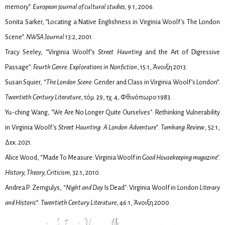
memory”.
European journal of cultural studies,
9:1, 2006.
Sonita Sarker, ”Locating a Native Englishness in Virginia Woolf's The London
Scene”.
NWSA Journal
13:2, 2001.
Tracy Seeley, “Virginia Woolf’s
Street Haunting
and the Art of Digressive
Passage”:
Fourth Genre: Explorations in Nonfiction
, 15:1, Άνοι­ξη 2013.
Susan Squier, “
The London Scene
: Gender and Class in Virginia Woolf’s London”.
Twentieth Century Literature
, τόμ. 29, τχ. 4, Φθι­νό­πω­ρο 1983.
Yu-ching Wang, "We Are No Longer Quite Ourselves": Rethinking Vulnerability
in Virginia
Woolf's
Street Haunting: A London Adventure
".
Tamkang Review
, 52:1,
Δεκ. 2021.
Alice Wood, “Made To Measure: Virginia Woolf in
Good Housekeeping magazine”.
History, Theory, Criticism,
32:1, 2010.
Andrea P. Zemgulys, “
Night and Day
Is Dead": Virginia Woolf in London
Literary
and Historic
”:
Twentieth Century Literature
, 46:1, Άνοι­ξη 2000.