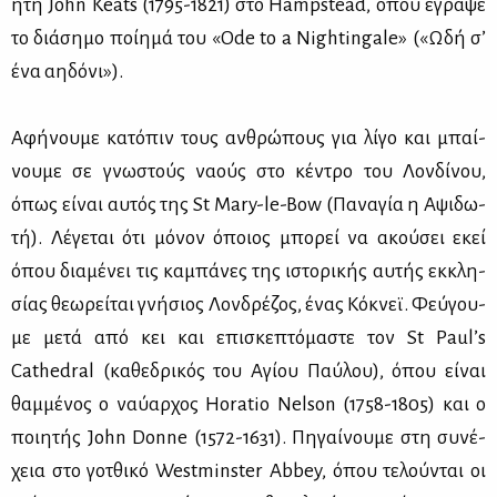
η­τή John Keats (1795-1821) στο Hampstead, όπου έγρα­ψε
το διά­ση­μο ποί­η­μά του «Ode to a Nightingale» («Ωδή σ’
ένα αη­δό­νι»).
Αφή­νου­με κα­τό­πιν τους αν­θρώ­πους για λί­γο και μπαί­
νου­με σε γνω­στούς να­ούς στο κέ­ντρο του Λον­δί­νου,
όπως εί­ναι αυ­τός της St Mary-le-Bow (Πα­να­γία η Αψι­δω­
τή). Λέ­γε­ται ότι μό­νον όποιος μπο­ρεί να ακού­σει εκεί
όπου δια­μέ­νει τις κα­μπά­νες της ιστο­ρι­κής αυ­τής εκ­κλη­
σί­ας θε­ω­ρεί­ται γνή­σιος Λον­δρέ­ζος, ένας Κό­κνεϊ. Φεύ­γου­
με με­τά από κει και επι­σκε­πτό­μα­στε τον St Paul’s
Cathedral (κα­θε­δρι­κός του Αγί­ου Παύ­λου), όπου εί­ναι
θαμ­μέ­νος ο ναύ­αρ­χος Horatio Nelson (1758-1805) και ο
ποι­η­τής John Donne (1572-1631). Πη­γαί­νου­με στη συ­νέ­
χεια στο γοτ­θι­κό Westminster Abbey, όπου τε­λού­νται οι