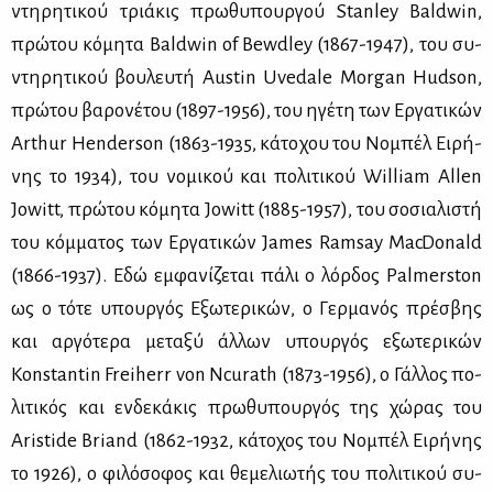
ντη­ρη­τι­κού τριά­κις πρω­θυ­πουρ­γού Stanley Baldwin,
πρώ­του κό­μη­τα Baldwin of Bewdley (1867-1947), του συ­
ντη­ρη­τι­κού βου­λευ­τή Austin Uvedale Morgan Hudson,
πρώ­του βα­ρο­νέ­του (1897-1956), του ηγέ­τη των Ερ­γα­τι­κών
Arthur Henderson (1863-1935, κά­το­χου του Νο­μπέλ Ει­ρή­
νης το 1934), του νο­μι­κού και πο­λι­τι­κού William Allen
Jowitt, πρώ­του κό­μη­τα Jowitt (1885-1957), του σο­σια­λι­στή
του κόμ­μα­τος των Ερ­γα­τι­κών James Ramsay MacDonald
(1866-1937). Εδώ εμ­φα­νί­ζε­ται πά­λι ο λόρ­δος Palmerston
ως ο τό­τε υπουρ­γός Εξω­τε­ρι­κών, ο Γερ­μα­νός πρέ­σβης
και αρ­γό­τε­ρα με­τα­ξύ άλ­λων υπουρ­γός εξω­τε­ρι­κών
Konstantin Freiherr von Ncurath (1873-1956), ο Γάλ­λος πο­
λι­τι­κός και εν­δε­κά­κις πρω­θυ­πουρ­γός της χώ­ρας του
Aristide Briand (1862-1932, κά­το­χος του Νο­μπέλ Ει­ρή­νης
το 1926), ο φι­λό­σο­φος και θε­με­λιω­τής του πο­λι­τι­κού συ­