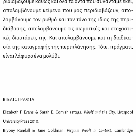
ρι­δια­βά­ζου­με κα­θώς και όλα τα όντα που συ­να­ντά­με εκεί,
απο­λαμ­βά­νου­με κεί­με­να που μας πε­ρι­δια­βά­ζουν, απο­
λαμ­βά­νου­με τον ρυθ­μό και τον τό­νο της ίδιας της πε­ρι­
διά­βα­σης, απο­λαμ­βά­νου­με τις σω­μα­τι­κές και στο­χα­στι­
κές δια­στά­σεις της. Και απο­λαμ­βά­νου­με και τη δια­δι­κα­
σία της κα­τα­γρα­φής της πε­ρι­πλά­νη­σης. Τό­τε, πράγ­μα­τι,
εί­ναι λά­φυ­ρο ένα μο­λύ­βι.
Β Ι Β Λ Ι Ο Γ Ρ Α Φ Ι Α
Elizabeth F. Evans & Sarah E. Cornish (επιμ.),
Woolf and the City
. Liverpool
University Press 2010.
Bryony Randall & Jane Goldman,
Virginia Woolf in Context
. Cambridge