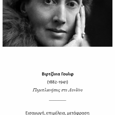
Βιρ­τζί­νια Γουλφ
(1882-1941)
Πε­ρι­πλα­νή­σεις στο Λον­δί­νο
___________
Ει­σα­γω­γή, επι­μέ­λεια, με­τά­φρα­ση