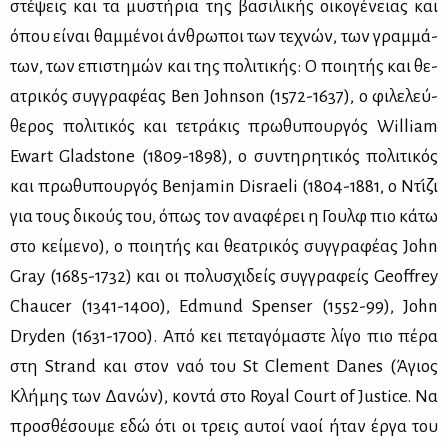
στέ­ψεις και τα μυ­στή­ρια της βα­σι­λι­κής οι­κο­γέ­νειας και
όπου εί­ναι θαμ­μέ­νοι άν­θρω­ποι των τε­χνών, των γραμ­μά­
των, των επι­στη­μών και της πο­λι­τι­κής: Ο ποι­η­τής και θε­
α­τρι­κός συγ­γρα­φέ­ας Ben Johnson (1572-1637), ο φι­λε­λεύ­
θε­ρος πο­λι­τι­κός και τε­τρά­κις πρω­θυ­πουρ­γός William
Ewart Gladstone (1809-1898), ο συ­ντη­ρη­τι­κός πο­λι­τι­κός
και πρω­θυ­πουρ­γός Benjamin Disraeli (1804-1881, ο Ντι­́ζι
για τους δι­κούς του, όπως τον ανα­φέ­ρει η Γουλφ πιο κά­τω
στο κεί­με­νο), ο ποι­η­τής και θε­α­τρι­κός συγ­γρα­φέ­ας John
Gray (1685-1732) και οι πο­λυ­σχι­δείς συγ­γρα­φείς Geoffrey
Chaucer (1341-1400), Edmund Spenser (1552-99), John
Dryden (1631-1700). Από κει πε­τα­γό­μα­στε λί­γο πιο πέ­ρα
στη Strand και στον ναό του St Clement Danes (Άγιος
Κλή­μης των Δα­νών), κο­ντά στο Royal Court of Justice. Να
προ­σθέ­σου­με εδώ ότι οι τρεις αυ­τοί να­οί ήταν έρ­γα του