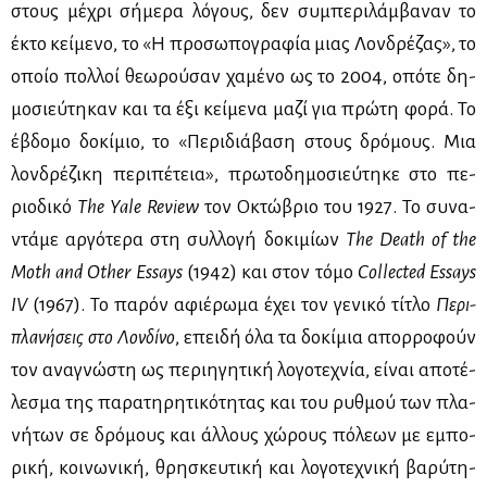
στους μέ­χρι σή­με­ρα λό­γους, δεν συ­μπε­ρι­λάμ­βα­ναν το
έκτο κεί­με­νο, το «Η προ­σω­πο­γρα­φία μιας Λον­δρέ­ζας», το
οποίο πολ­λοί θε­ω­ρού­σαν χα­μέ­νο ως το 2004, οπό­τε δη­
μο­σιεύ­τη­καν και τα έξι κεί­με­να μα­ζί για πρώ­τη φο­ρά. Το
έβδο­μο δο­κί­μιο, το «Πε­ρι­διά­βα­ση στους δρό­μους. Μια
λον­δρέ­ζι­κη πε­ρι­πέ­τεια», πρω­το­δη­μο­σιεύ­τη­κε στο πε­
ριο­δι­κό
The Yale Review
τον Οκτώ­βριο του 1927. Το συ­να­
ντά­με αρ­γό­τε­ρα στη συλ­λο­γή δο­κι­μί­ων
The Death of the
Moth and Other Essays
(1942) και στον τό­μο
Collected Essays
IV
(1967). Το πα­ρόν αφιέ­ρω­μα έχει τον γε­νι­κό τί­τλο
Πε­ρι­
πλα­νή­σεις στο Λον­δί­νο
, επει­δή όλα τα δο­κί­μια απορ­ρο­φούν
τον ανα­γνώ­στη ως πε­ρι­η­γη­τι­κή λο­γο­τε­χνία, εί­ναι απο­τέ­
λε­σμα της πα­ρα­τη­ρη­τι­κό­τη­τας και του ρυθ­μού των πλα­
νή­των σε δρό­μους και άλ­λους χώ­ρους πό­λε­ων με εμπο­
ρι­κή, κοι­νω­νι­κή, θρη­σκευ­τι­κή και λο­γο­τε­χνι­κή βα­ρύ­τη­