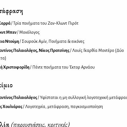
τάφραση
 Καρρά
/ Τρία ποιήματα του Ζαν-Κλωντ Πιρότ
ιντ Μπεν
/ Μονόλογος
εια Ντούμη
/ Σουρούκ Αμίν, Ποιήματα & εικόνες
ντίνος Παλαιολόγος, Νίκος Πρατσίνης
/ Λουίς Γκαρθία Μοντέρο {Δύο
τα}
κή Χριστοφορίδη
/ Πέντε ποιήματα του Έκτορ Αρνάου
ίμιο
ντίνος Παλαιολόγος
/ Υφίσταται η μη συλλογική λογοτεχνική μετάφρα
ς Χουλιάρας
/ Λογοτεχνία, μετάφραση, παγκοσμιοποίηση
βλία
(παρουσιάσεις, κριτικές)