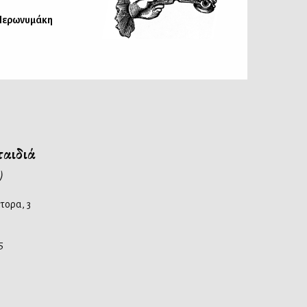
 Ιερωνυμάκη
παιδιά
)
τορα, 3
5