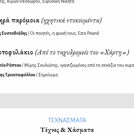
της, Κίμων Θεοδώρου, Ευρυδίκη Νικήτα
ηρά παρόμοια
(ηχητικά ντοκουμέντα)
ς Ευσταθιάδης
/ Οι ποιητές, η φωνή τους: Ezra Pound
ρτοφυλάκιο
(Από το ταχυδρομείο του «Χάρτη»)
σία Ράπτου
/ Μίμης Σουλιώτης, «γαντζωμένος από τα σενάζια του ουρ
ης Τριανταφύλλου
/ Σημείωμα
ΤΕΧΝΑΣΜΑΤΑ
Τέχνες & Χάσματα