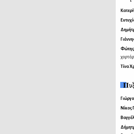
Κατερί
Ευτυχ
Δημήτ
Γιάννη
Φώτης
χορτάρ
Τίνα Χ
Πυξ
Γιώργο
Νίκος 
Βαγγέλ
Δήμητρ