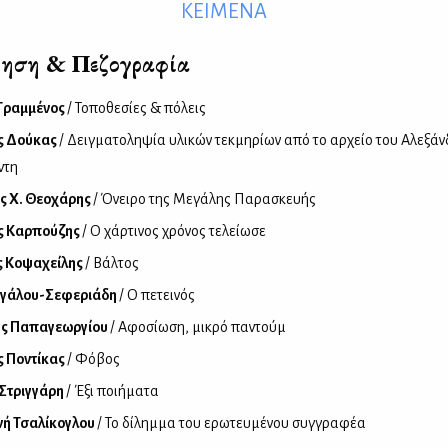
ΚΕΙΜΕΝΑ
ηση & Πεζογραφία
Γραμμένος
/ Τοποθεσίες & πόλεις
ς Δούκας
/ Δειγματοληψία υλικών τεκμηρίων από το αρχείο του Αλεξά
ντη
ς Χ. Θεοχάρης
/ Όνειρο της Μεγάλης Παρασκευής
ς Καρπούζης
/ Ο χάρτινος χρόνος τελείωσε
ς Κοψαχείλης
/ Βάλτος
εγάλου-Σεφεριάδη
/ Ο πετεινός
ης Παπαγεωργίου
/ Αφοσίωση, μικρό παντούμ
 Ποντίκας
/ Φόβος
Στριγγάρη
/ Έξι ποιήματα
ή Τσαλίκογλου
/ Το δίλημμα του ερωτευμένου συγγραφέα