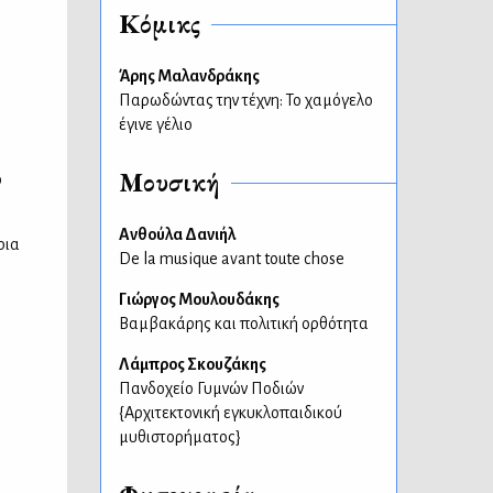
Κόμικς
Άρης Μαλανδράκης
Παρωδώντας την τέχνη: Το χαμόγελο
έγινε γέλιο
Μουσική
ο
Ανθούλα Δανιήλ
ρια
De la musique avant toute chose
Γιώργος Μουλουδάκης
Βαμβακάρης και πολιτική ορθότητα
Λάμπρος Σκουζάκης
Πανδοχείο Γυμνών Ποδιών
{Αρχιτεκτονική εγκυκλοπαιδικού
μυθιστορήματος}