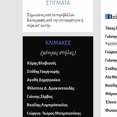
ΣΤΙΓΜΑΤΑ
Σημειώσεις από το περιβάλλον.
Ποί
Καταγραφές από την επικαιρότητα ή
πέρα απ' αυτήν.
Τάκης 
Γιάννη
ΚΛΙΜΑΚΕΣ
Υψηλά
(μόνιμες στήλες)
Γιώργο
Γιάννη
Χάρης Βλαβιανός
Στάθη
Στάθης Γουργουρής
Λία Μ
Αγαθή Δημητρούκα
Βασίλ
Φίλιππος Δ. Δρακονταειδής
Μάριος
Γιάννης Ζέρβας
Έλενα 
Βασίλης Λαμπρόπουλος
Φωτειν
Γιώργος-Ίκαρος Μπαμπασάκης