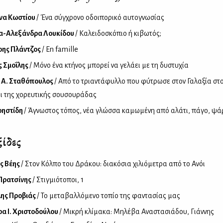
να Κωστίου
/ Ένα σύγχρονο οδοιπορικό αυτογνωσίας
ία-Αλεξάνδρα Λουκίδου
/ Καλειδοσκόπιο ή κιβωτός;
ρης Πλάντζος
/ En famille
ς Σμοΐλης
/ Μόνο ένα κτήνος μπορεί να γελάει με τη δυστυχία
 Α. Σταθόπουλος
/ Από το τριαντάφυλλο που φύτρωσε στον Γαλαξία στ
ι της χορευτικής σουσουράδας
ρηστίδη
/ Άγνωστος τόπος, νέα γλώσσα καμωμένη από αλάτι, πάγο, ψά
ίδες
ς Βέης
/ Στον Κόλπο του Δράκου: διακόσια χιλιόμετρα από το Ανόι
Πρατσίνης
/ Στιγμιότοποι, 1
ης Προβιάς
/ Το μεταβαλλόμενο τοπίο της φαντασίας μας
α Ι. Χριστοδούλου
/ Μικρή κλίμακα: Μηλέβα Αναστασιάδου, Γιάννης