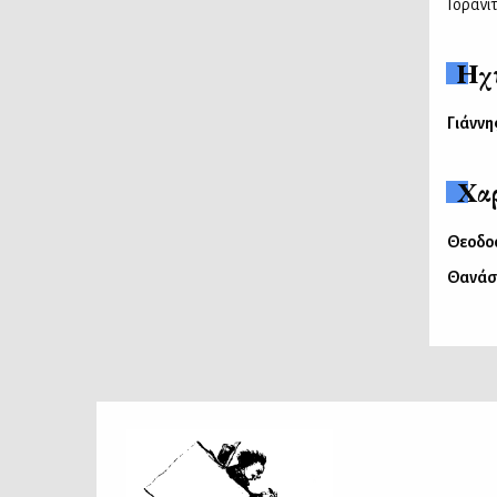
Γορανί
Ηχ
Γιάννη
Χα
Θεοδο
Θανάσ