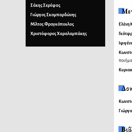
Σάκης Σερέφας
Με
Γιώργος Σκαμπαρδώνης
Μίλτος Φραγκόπουλος
Ελένη
Χριστόφορος Χαραλαμπάκης
Γκότφρ
Ιφιγέν
Κωνστα
ποιήμα
Κυρια
Δοκ
Κωνστα
Γιώργο
Βι