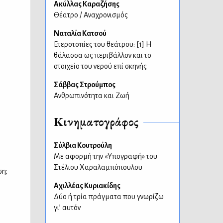
Ακύλλας Καραζήσης
Θέατρο / Αναχρονισμός
Ναταλία Κατσού
Ετεροτοπίες του θεάτρου: [1] Η
θάλασσα ως περιβάλλον και το
στοιχείο του νερού επί σκηνής
Σάββας Στρούμπος
Ανθρωπινότητα και Ζωή
Κινηματογράφος
Σύλβια Κουτρούλη
Με αφορμή την «Υπογραφή» του
Στέλιου Χαραλαμπόπουλου
ση;
Αχιλλέας Κυριακίδης
Δύο ή τρία πράγματα που γνωρίζω
γι’ αυτόν