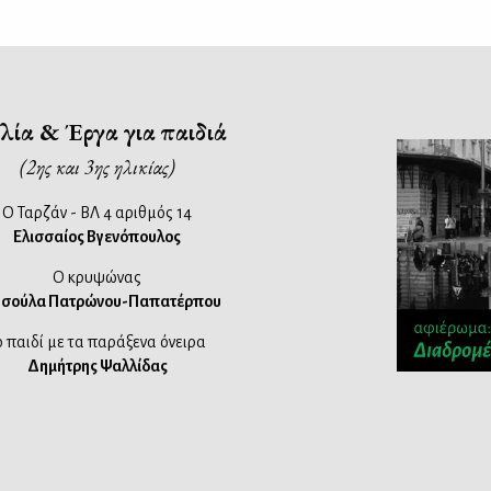
λία & Έργα για παιδιά
(2ης και 3ης ηλικίας)
Ο Ταρζάν - ΒΛ 4 αριθμός 14
Ελισσαίος Βγενόπουλος
Ο κρυψώνας
σούλα Πατρώνου-Παπατέρπου
ο παιδί με τα παράξενα όνειρα
Δημήτρης Ψαλλίδας