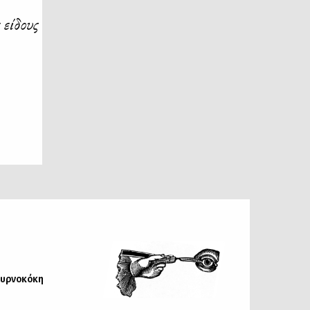
 είδους
Πυρνοκόκη