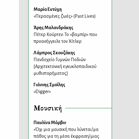
Μαρία Ευτύχη
«Περασμένες ζωές» (Past Lives)
Άρης Μαλανδράκης
Πέτερ Κούρτεν: Το «βαμπίρ» που
προανήγγειλε τον Χίτλερ
Λάμπρος Σκουζάκης
Πανδοχείο Γυμνών Ποδιών
{Αρχιτεκτονική εγκυκλοπαιδικού
μυθιστορήματος}
Γιάννης Σμοΐλης
«Digger»
Μουσική
Παυλίνα Μάρβιν
«Όχι μια μουσική που λύνεται/μα
πάθος για τη μέσα έκφραση/μιας