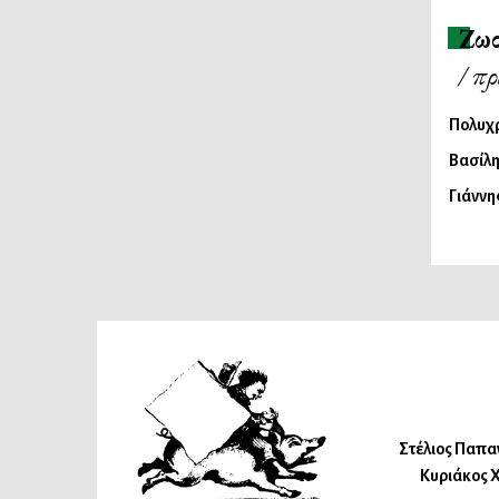
Ζω
/ π
Πολυχ
Βασίλη
Γιάννη
Στέλιος Παπα
Κυριάκος 