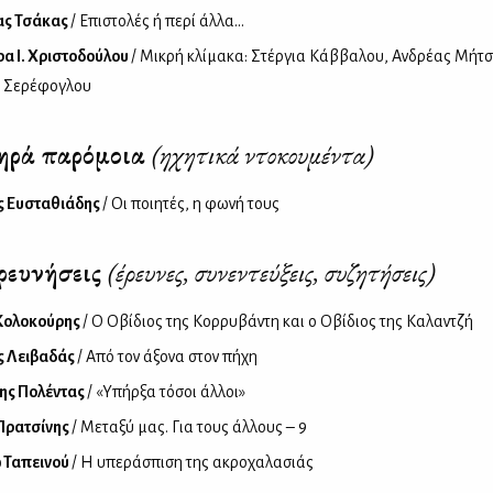
ας Τσάκας
/ Επιστολές ή περί άλλα...
α Ι. Χριστοδούλου
/ Μικρή κλίμακα: Στέργια Κάββαλου, Ανδρέας Μήτσ
α Σερέφογλου
ηρά παρόμοια
(ηχητικά ντοκουμέντα)
ς Ευσταθιάδης
/ Oι ποιητές, η φωνή τους
ρευνήσεις
(έρευνες, συνεντεύξεις, συζητήσεις)
Κολοκούρης
/ Ο Οβίδιος της Κορρυβάντη και ο Οβίδιος της Καλαντζή
ς Λειβαδάς
/ Από τον άξονα στον πήχη
ης Πολέντας
/ «Υπήρξα τόσοι άλλοι»
Πρατσίνης
/ Μεταξύ μας. Για τους άλλους – 9
 Ταπεινού
/ Η υπεράσπιση της ακροχαλασιάς