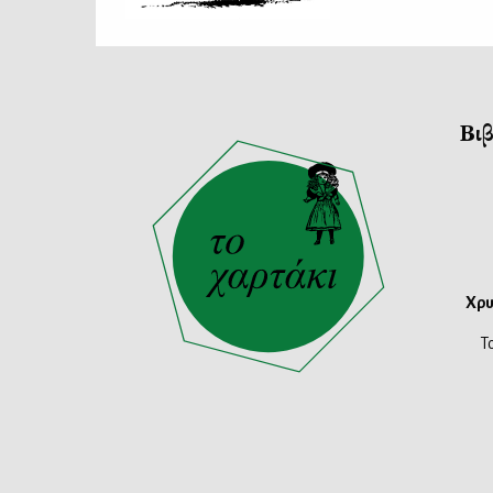
Βιβ
Χρυ
Τ