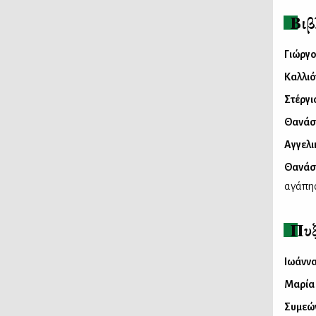
Βι
Γιώργο
Καλλι
Στέργι
Θανάσ
Αγγελι
Θανάσ
αγάπη
Πυξ
Ιωάννα
Μαρία
Συμεών