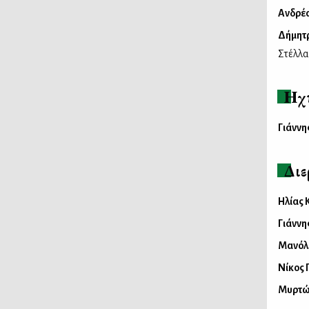
Ανδρέ
Δήμητρ
Στέλλ
Ηχ
Γιάννη
Διε
Ηλίας 
Γιάννη
Μανόλ
Νίκος 
Μυρτώ