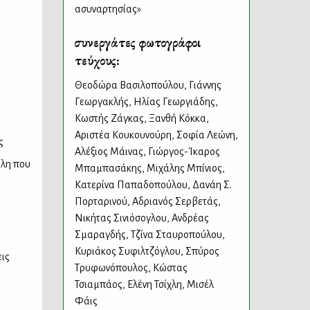
ασυναρτησίας»
συνεργάτες φωτογράφοι
τεύχους:
Θεοδώρα Βασιλοπούλου
,
Γιάννης
Γεωργακλής
,
Ηλίας Γεωργιάδης
,
Κωστής Ζάγκας
,
Ξανθή Κόκκα
,
Αριστέα Κουκουνούρη
,
Σοφία Λεώνη
,
ς
Αλέξιος Μάινας
,
Γιώργος-Ίκαρος
όλη που
Μπαμπασάκης
,
Μιχάλης Μπίνιος
,
Κατερίνα Παπαδοπούλου
,
Δανάη Σ.
Πορταρινού
,
Αδριανός Σερβετάς
,
Νικήτας Σινιόσογλου
,
Ανδρέας
Σμαραγδής
,
Τζίνα Σταυροπούλου
,
Κυριάκος Συφιλτζόγλου
,
Σπύρος
εις
Τρυφωνόπουλος
,
Κώστας
Τσιαμπάος
,
Ελένη Τσίχλη
,
Μισέλ
Φάις