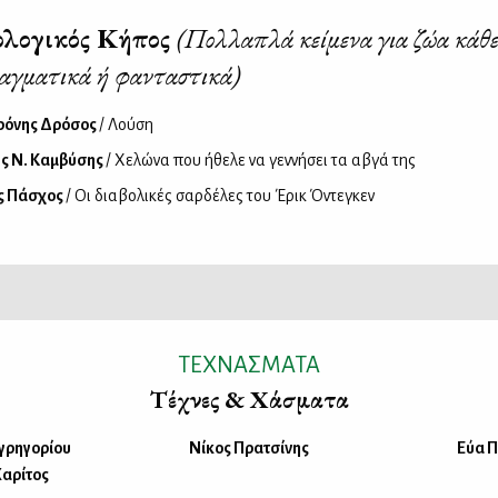
ολογικός Κήπος
(Πολλαπλά κείμενα για ζώα κάθε
ραγματικά ή φανταστικά)
ρόνης Δρόσος
/ Λούση
ς Ν. Καμβύσης
/ Χελώνα που ήθελε να γεννήσει τα αβγά της
ς Πάσχος
/ Οι διαβολικές σαρδέλες του Έρικ Όντεγκεν
ΤΕΧΝΑΣΜΑΤΑ
Τέχνες & Χάσματα
γρηγορίου
Νίκος Πρατσίνης
Εύα 
Χαρίτος