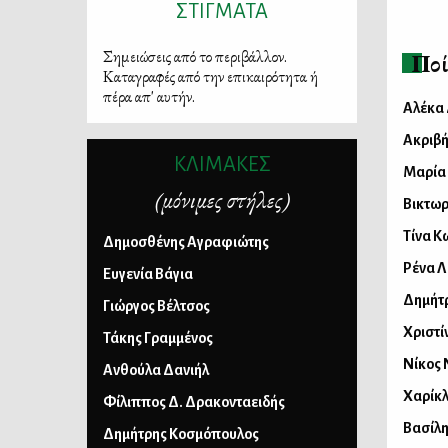
ΣΤΙΓΜΑΤΑ
Σημειώσεις από το περιβάλλον.
Ποί
Καταγραφές από την επικαιρότητα ή
πέρα απ' αυτήν.
Αλέκα
Ακριβ
ΚΛΙΜΑΚΕΣ
Μαρία
(μόνιμες στήλες)
Βικτω
Τίνα 
Δημοσθένης Αγραφιώτης
Ρένα 
Ευγενία Βάγια
Δημήτ
Γιώργος Βέλτσος
Χριστί
Τάκης Γραμμένος
Νίκος 
Ανθούλα Δανιήλ
Χαρίκ
Φίλιππος Δ. Δρακονταειδής
Βασίλη
Δημήτρης Κοσμόπουλος