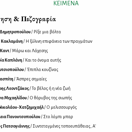
ΚΕΙΜΕΝΑ
ηση & Πεζογραφία
 Δημητροπούλου
/ Ρίξε μια βόλτα
ή Κακλαμάνη
/ Η ξύλινη επιφάνεια των πραγμάτων
 Καντ
/ Μάρω και Λάχεσης
ρία Καπλάνη
/ Και το όνομα αυτής
Κωτσιοπούλου
/ Έπιπλα κουζίνας
Λασπίτη
/ Άσπρες σημαίες
ρης Λεοντζάκος
/ Το βέλος ή η νέα ζωή
να Μιχαηλίδου
/ Ο θόρυβος της σιωπής
Νικολάου-Χατζημιχαήλ
/ Ο μελισσουργός
λεια Πανουτσοπούλου
/ Στο λόμπι μπαρ
ς Πατσογιάννης
/ Συντεταγμένες τοποευπάθειας, Α'