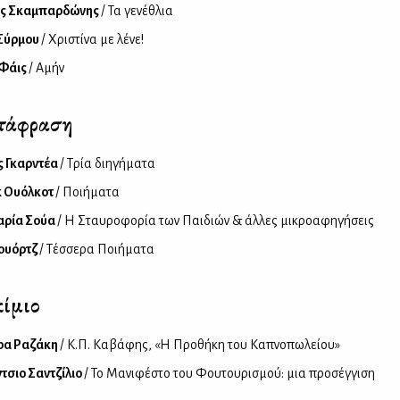
ος Σκαμπαρδώνης
/ Τα γενέθλια
 Σύρμου
/ Χριστίνα με λένε!
 Φάις
/ Αμήν
τάφραση
 Γκαρντέα
/ Τρία διηγήματα
κ Ουόλκοτ
/ Ποιήματα
αρία Σούα
/ Η Σταυροφορία των Παιδιών & άλλες μικροαφηγήσεις
ουόρτζ
/ Τέσσερα Ποιήματα
ίμιο
ρα Ραζάκη
/ Κ.Π. Καβάφης, «Η Προθήκη του Καπνοπωλείου»
τσιο Σαντζίλιο
/ Το Μανιφέστο του Φουτουρισμού: μια προσέγγιση