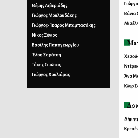
Γιώργ
Θέμης Λιβεριάδης
Βάνια
Γιώργος Μουλουδάκης
Μισέλ
Γιώργος-Ίκαρος Μπαμπασάκης
Νίκος Ξένιος
Με
Βασίλης Παπαγεωργίου
Έλση Σαράτση
Χεσούς
Τάκης Σιμώτας
Nτέρε
Γιώργος Χουλιάρας
Άνα Μ
Κλερ Σ
Δοκ
Δήμητ
Κρεσέν