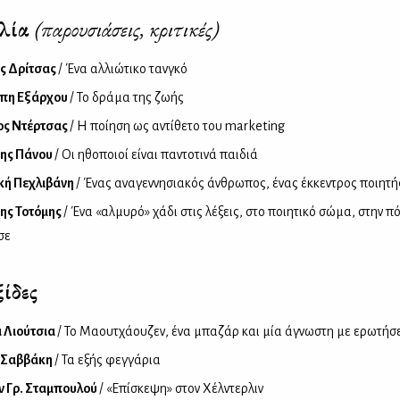
βλία
(παρουσιάσεις, κριτικές)
ς Δρίτσας
/ Ένα αλλιώτικο τανγκό
όπη Εξάρχου
/ Το δράμα της ζωής
ος Ντέρτσας
/ Η ποίηση ως αντίθετο του marketing
ης Πάνου
/ Οι ηθοποιοί είναι παντοτινά παιδιά
κή Πεχλιβάνη
/ Ένας αναγεννησιακός άνθρωπος, ένας έκκεντρος ποιητή
ης Τοτόμης
/ Ένα «αλμυρό» χάδι στις λέξεις, στο ποιητικό σώμα, στην π
σε
ίδες
 Λιούτσια
/ Το Μαουτχάουζεν, ένα μπαζάρ και μία άγνωστη με ερωτήσ
 Σαββάκη
/ Τα εξής φεγγάρια
 Γρ. Σταμπουλού
/ «Επίσκεψη» στον Χέλντερλιν