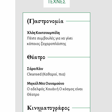
ΤΕΧΝΕΣ
(Γ)αστρονομία
Χλόη Κουτσουμπέλη
Πέντε συμβουλές για να γίνει
κάποιος ζαχαροπλάστης
Θέατρο
Σάρα Κέιν
Cleansed (Kαθαροί, πια)
Μιγκέλ Ντε Ουναμούνο
Ο αδελφός Χουάν ή Ο κόσμος είναι
Θέατρο
Κινηματογράφος