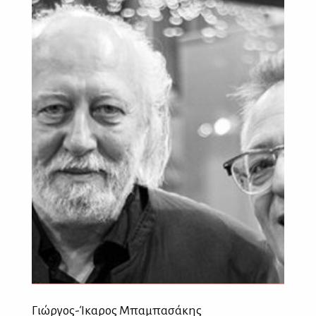
Γιώργος-Ίκαρος Μπαμπασάκης