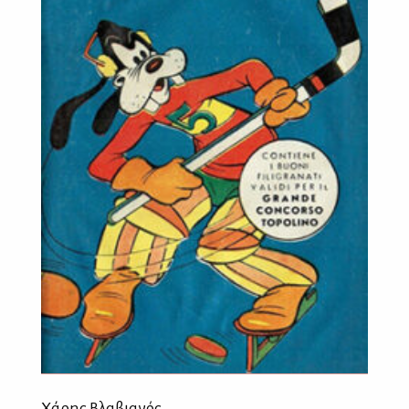
Χάρης Βλαβιανός