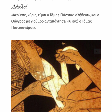
Λάσλο!
«Ακούστε, κύριε, είμαι ο Τόμας Πύντσον, αλήθεια», και ο
Ούγγρος με χιούμορ ανταπάντησε: «Κι εγώ ο Τόμας
Πύντσον είμαι».