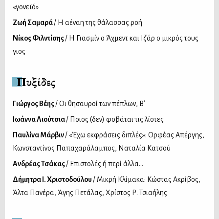
«γονεϊό»
Ζωή Σαμαρά
/ Η αέναη της θάλασσας ροή
Νίκος Φιλντίσης
/ Η Γιασμίν ο Άχμεντ και Ιζάρ ο μικρός τους
γιος
Πυξίδες
Γιώργος Βέης
/ Οι θησαυροί των πέπλων, Β΄
Ιωάννα Λιούτσια
/ Ποιος (δεν) φοβάται τις λίστες
Παυλίνα Μάρβιν
/ «Έχω εκφράσεις διπλές»: Ορφέας Απέργης,
Κωνσταντίνος Παπαχαράλαμπος, Ναταλία Κατσού
Ανδρέας Τσάκας
/ Επιστολές ή περί άλλα...
Δήμητρα Ι. Χριστοδούλου
/ Μικρή Κλίμακα: Κώστας Ακρίβος,
Άλτα Πανέρα, Άγης Πετάλας, Χρίστος Ρ. Τσιαήλης