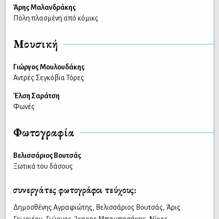
Άρης Μαλανδράκης
Πόλη πλασμένη από κόμικς
Μουσική
Γιώργος Μουλουδάκης
Αντρές Σεγκόβια Τόρες
Έλση Σαράτση
Φωνές
Φωτογραφία
Βελισσάριος Βουτσάς
Ξωτικά του δάσους
συνεργάτες φωτογράφοι τεύχους:
Δημοσθένης Αγραφιώτης
,
Βελισσάριος Βουτσάς
,
Άρις