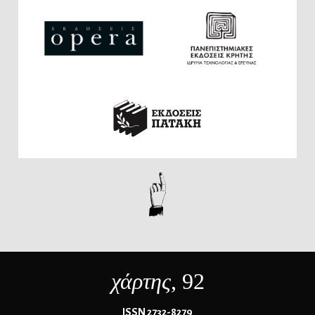
χάρτης
, 92
ΙSSN 2732-8279