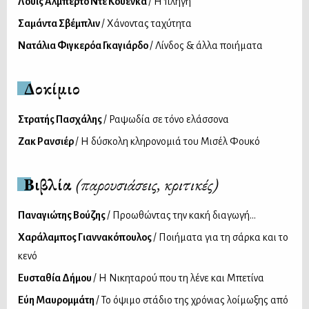
Λουίς Αλμπέρτο Ντε Κουένκα
/ Η πληγή
Σαμάντα Σβέμπλιν
/ Χάνοντας ταχύτητα
Νατάλια Φιγκερόα Γκαγιάρδο
/ Λίνδος & άλλα ποιήματα
Δοκίμιο
Στρατής Πασχάλης
/ Ραψωδία σε τόνο ελάσσονα
Ζακ Ρανσιέρ
/ Η δύσκολη κληρονομιά του Μισέλ Φουκό
Βιβλία
(παρουσιάσεις, κριτικές)
Παναγιώτης Βούζης
/ Προωθώντας την κακή διαγωγή…
Χαράλαμπος Γιαννακόπουλος
/ Ποιήματα για τη σάρκα και το
κενό
Ευσταθία Δήμου
/ Η Νικηταρού που τη λένε και Μπετίνα
Εύη Μαυρομμάτη
/ Το όψιμο στάδιο της χρόνιας λοίμωξης από