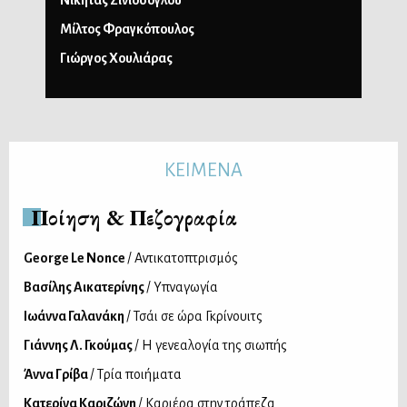
Νικήτας Σινιόσογλου
Μίλτος Φραγκόπουλος
Γιώργος Χουλιάρας
ΚΕΙΜΕΝΑ
Ποίηση & Πεζογραφία
George Le Nonce
/ Αντικατοπτρισμός
Βασίλης Αικατερίνης
/ Υπναγωγία
Ιωάννα Γαλανάκη
/ Τσάι σε ώρα Γκρίνουιτς
Γιάννης Λ. Γκούμας
/ Η γενεαλογία της σιωπής
Άννα Γρίβα
/ Τρία ποιήματα
Κατερίνα Καριζώνη
/ Καριέρα στην τράπεζα