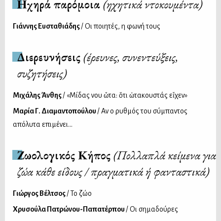
Ηχηρά παρόμοια
(ηχητικά ντοκουμέντα)
Γιάννης Ευσταθιάδης
/ Οι ποιητές, η φωνή τους
Διερευνήσεις
(έρευνες, συνεντεύξεις,
συζητήσεις)
Μιχάλης Άνθης
/ «Μίδας ὄνου ὦτα: ὅτι ὠτακουστάς εἶχεν»
Μαρία Γ. Διαμαντοπούλου
/ Αν ο ρυθμός του σύμπαντος
απόλυτα επιμένει…
Ζωολογικός Κήπος
(Πολλαπλά κείμενα για
ζώα κάθε είδους / πραγματικά ή φανταστικά)
Γιώργος Βέλτσος
/ Το ζώο
Χρυσούλα Πατρώνου-Παπατέρπου
/ Οι σημαδούρες