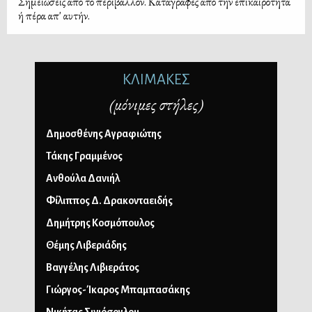
Σημειώσεις από το περιβάλλον. Καταγραφές από την επικαιρότητα
ή πέρα απ' αυτήν.
ΚΛΙΜΑΚΕΣ
(μόνιμες στήλες)
Δημοσθένης Αγραφιώτης
Τάκης Γραμμένος
Ανθούλα Δανιήλ
Φίλιππος Δ. Δρακονταειδής
Δημήτρης Κοσμόπουλος
Θέμης Λιβεριάδης
Βαγγέλης Λιβιεράτος
Γιώργος-Ίκαρος Μπαμπασάκης