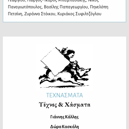
Γεωργίου
,
Γιώργος-Ίκαρος Μπαμπασάκης
,
Νίκος
Παναγιωτόπουλος
,
Βασίλης Παπαγεωργίου
,
Πηνελόπη
Πετσίνη
,
Ζυράννα Στόικου
,
Κυριάκος Συφιλτζόγλου
ΤΕΧΝΑΣΜΑΤΑ
Τέχνες & Χάσματα
Γιάννης Κάλλης
Δώρα Κασκάλη