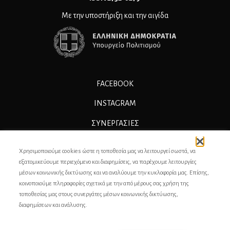
Με την υποστήριξη και την αιγίδα
FACEBOOK
INSTAGRAM
ΣΥΝΕΡΓΑΣΊΕΣ
ΔΙΑΦΗΜΙΣΗ
Χρησιμοποιούμε cookies ώστε η τοποθεσία μας να λειτουργεί σωστά, να
ΕΠΙΚΟΙΝΩΝΙΑ
εξατομικεύουμε περιεχόμενο και διαφημίσεις, να παρέχουμε λειτουργίες
μέσων κοινωνικής δικτύωσης και να αναλύουμε την κυκλοφορία μας. Επίσης,
ΣΥΝΤΕΛΕΣΤΕΣ
κοινοποιούμε πληροφορίες σχετικά με την από μέρους σας χρήση της
τοποθεσίας μας στους συνεργάτες μέσων κοινωνικής δικτύωσης,
ΤΑΥΤΟΤΗΤΑ
διαφημίσεων και ανάλυσης.
ΠΡΟΣΩΠΙΚΆ ΔΕΔΟΜΈΝΑ