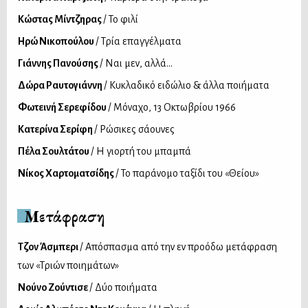
Κώστας Μίντζηρας
/ Το φιλί
Ηρώ Νικοπούλου
/ Τρία επαγγέλματα
Γιάννης Πανούσης
/ Ναι μεν, αλλά...
Δώρα Ραυτογιάννη
/ Κυκλαδικό ειδώλιο & άλλα ποιήματα
Φωτεινή Σερεφίδου
/ Μόναχο, 13 Οκτωβρίου 1966
Κατερίνα Σερίφη
/ Ρώσικες σάουνες
Πέλα Σουλτάτου
/ Η γιορτή του μπαμπά
Νίκος Χαρτοματσίδης
/ Το παράνομο ταξίδι του «Θείου»
Μετάφραση
Τζον Άσμπερι
/ Απόσπασμα από την εν προόδω μετάφραση
των «Τριών ποιημάτων»
Νούνο Ζούντισε
/ Δύο ποιήματα