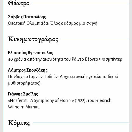
Θέατρο
Σάββας Πατσαλίδης
Θεατρική Ολυμπιάδα: Όλος ο κόσμος μια σκηνή
Κινηματογράφος
Ελισσαίος Βγενόπουλος
40 χρόνια από την αιωνιότητα του Ράινερ Βέρνερ Φασμπίντερ
Λάμπρος Σκουζάκης
Πανδοχείο Γυμνών Ποδιών {Αρχιτεκτονική εγκυκλοπαιδικού
μυθιστορήματος}
Γιάννης Σμοΐλης
«Nosferatu: A Symphony of Horror» (1922), του Friedrich
Wilhelm Murnau
Κόμικς