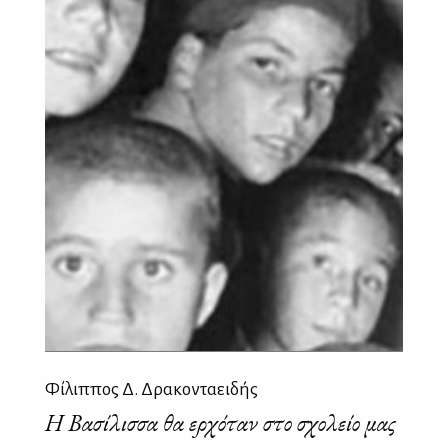
Φίλιππος Δ. Δρακονταειδής
H Bασίλισσα θα ερχόταν στο σχολείο μας