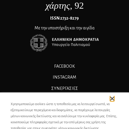
χάρτης
, 92
ΙSSN 2732-8279
Με την υποστήριξη και την αιγίδα
FACEBOOK
INSTAGRAM
ΣΥΝΕΡΓΑΣΊΕΣ
ΔΙΑΦΗΜΙΣΗ
Χρησιμοποιούμε cookies ώστε η τοποθεσία μας να λειτουργεί σωστά, να
ΕΠΙΚΟΙΝΩΝΙΑ
εξατομικεύουμε περιεχόμενο και διαφημίσεις, να παρέχουμε λειτουργίες
μέσων κοινωνικής δικτύωσης και να αναλύουμε την κυκλοφορία μας. Επίσης,
ΣΥΝΤΕΛΕΣΤΕΣ
κοινοποιούμε πληροφορίες σχετικά με την από μέρους σας χρήση της
τοποθεσίας μας στους συνεργάτες μέσων κοινωνικής δικτύωσης,