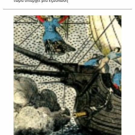
τώρα υπάρχει μια εξαϋλωση