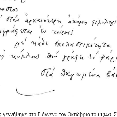
ς γεν­νή­θη­κε στα Γιάν­νε­να τον Οκτώ­βριο του 1940. Σ