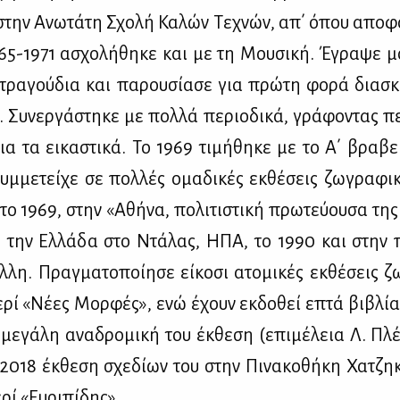
στην Ανω­τά­τη Σχο­λή Κα­λών Τε­χνών, απ΄ όπου απο­φο
965-1971 ασχο­λή­θη­κε και με τη Μου­σι­κή. Έγρα­ψε μο
τρα­γού­δια και πα­ρου­σί­α­σε για πρώ­τη φο­ρά δια­σ
 Συ­νερ­γά­στη­κε με πολ­λά πε­ριο­δι­κά, γρά­φο­ντας πε
ια τα ει­κα­στι­κά. Το 1969 τι­μή­θη­κε με το Α΄ βρα­β
υμ­με­τεί­χε σε πολ­λές ομα­δι­κές εκ­θέ­σεις ζω­γρα­φ
το 1969, στην «Αθή­να, πο­λι­τι­στι­κή πρω­τεύ­ου­σα τη
ε την Ελ­λά­δα στο Ντά­λας, ΗΠΑ, το 1990 και στην π
λη. Πραγ­μα­το­ποί­η­σε εί­κο­σι ατο­μι­κές εκ­θέ­σεις ζ
­ρί «Νέ­ες Μορ­φές», ενώ έχουν εκ­δο­θεί επτά βι­βλία
 με­γά­λη ανα­δρο­μι­κή του έκ­θε­ση (επι­μέ­λεια Λ. Π
018 έκ­θε­ση σχε­δί­ων του στην Πι­να­κο­θή­κη Χα­τζη­κ
ρί «Ευ­ρι­πί­δης».