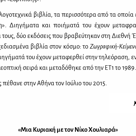
ο­γο­τε­χνι­κά βι­βλία, τα πε­ρισ­σό­τε­ρα από τα οποία
η». Δι­η­γή­μα­τα και ποι­ή­μα­τά του έχουν με­τα­φρ
 τους, δύο εκ­δό­σεις που βρα­βεύ­τη­καν στη Διε­θνή Έκ
χε­δια­σμέ­να βι­βλία στον κό­σμο: το
Ζω­γρα­φι­κή-Κεί­με­ν
­η­γή­μα­τά του έχουν με­τα­φερ­θεί στην τη­λε­ό­ρα­ση, ε
λε­ο­πτι­κή σει­ρά και με­τα­δό­θη­κε από την ΕΤ1 το 1989.
ς πέ­θα­νε στην Αθή­να τον Ιού­λιο του 2015.
«Μια Κυ­ρια­κή με τον Νί­κο Χου­λια­ρά»