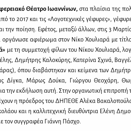
­φε­ρεια­κό Θέ­α­τρο Ιω­αν­νί­νων
,
στα πλαί­σια της πο­λι
πό το 2017 και τις «Λο­γο­τε­χνι­κές γέ­φυ­ρες», γέ­φυ­ρε
ι την ποί­η­ση. Εφέ­τος, με­τα­ξύ άλ­λων, στις 3 Μαρ­τί­
 ορ­γά­νω­σε αφιέ­ρω­μα στον Νί­κο Χου­λια­ρά με τί­τλ
ρά»
με τη συμ­με­το­χή φί­λων του Νί­κου Χου­λια­ρά, λο­γ
έ­λης, Δη­μή­τρης Κα­λο­κύ­ρης, Κα­τε­ρί­να Σχι­νά, Βαγ­γέ­
ά­ρας), όπου δια­βά­στη­καν και κεί­με­να των Δη­μή­τρ
ρας Δί­γκα, Μά­ρως Δού­κα, Γιώρ­γου Θε­ο­χά­ρη, Θω­μ
για την εκ­δή­λω­ση αυ­τή. Στην ορ­γα­νω­τι­κή επι­τρο­πή 
έ­χουν η πρό­ε­δρος του ΔΗ­ΠΕ­ΘΕ Αλέ­κα Βα­κα­λο­πού­λο
κο­λά­ου και η καλ­λι­τε­χνι­κή διευ­θύ­ντρια Ελέ­νη Δη­μ
 με τον συγ­γρα­φέα Γιάν­νη Πά­σχο.