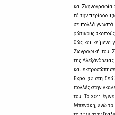
και Σκη­νο­γρα­φία 
τά την πε­ρί­ο­δο 1
σε πολ­λά γνω­στά 
ρώ­τι­κους σκο­πούς.
θώς και κεί­με­να γ
Ζω­γρα­φι­κή του. Σ
της Αλε­ξάν­δρειας 
και εκ­προ­σώ­πη­σ
Expo '92 στη Σε­βίλ­
πολ­λές στην γκα­λε
του. Το 2011 έγι­νε
Μπε­νά­κη, ενώ το 2
το 2019 στην Γκα­λε­