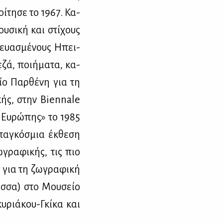
ί­τη­σε το 1967. Κα­
υ­σι­κή και στί­χους
κευα­σμέ­νους Ηπει­
­ζά, ποι­ή­μα­τα, κα­
είο Παρ­θέ­νη για τη
ι­κής, στην Biennale
ς Ευ­ρώ­πης» το 1985
α­γκό­σμια έκ­θε­ση
ω­γρα­φι­κής, τις πιο
 για τη ζω­γρα­φι­κή
λέσ­σα) στο Μου­σείο
υ­ριά­κου-Γκί­κα και