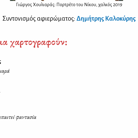
Γιώρ­γος Χου­λια­ράς: Πορ­τρέ­το του Νί­κου, χαλ­κός 2019
Συ­ντο­νι­σμός αφιε­ρώ­μα­τος:
Δη­μή­τρης Κα­λο­κύ­ρης
μα χαρτογραφούν:
ς
ιαρά
παιτεί φαντασία