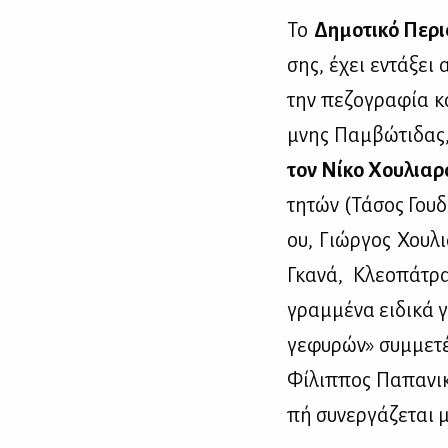
Το
Δη­μο­τι­κό Πε­ρι
σης, έχει εντά­ξει α
την πε­ζο­γρα­φία κα
μνης Παμ­βώ­τι­δας,
τον Νί­κο Χου­λια­
τη­τών (Τά­σος Γου­δ
ου, Γιώρ­γος Χου­λι
Γκα­νά, Κλε­ο­πά­τ
γραμ­μέ­να ει­δι­κά 
γε­φυ­ρών» συμ­με­τ
Φί­λιπ­πος Πα­πα­νι­
πή συ­νερ­γά­ζε­ται