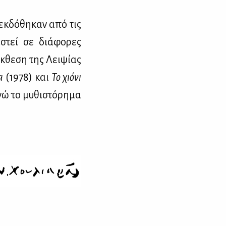
 εκ­δό­θη­καν από τις
α­στεί σε διά­φο­ρες
­θε­ση της Λει­ψί­ας
α
(1978) και
Το χιό­νι
νώ το μυ­θι­στό­ρη­μα