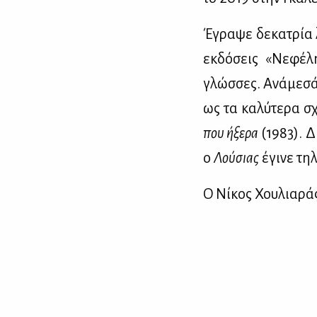
Έγρα­ψε δε­κα­τρία λ
εκ­δό­σεις «Νε­φέ­λ
γλώσ­σες. Ανά­με­σά
ως τα κα­λύ­τε­ρα σ
που ήξε­ρα
(1983). Δι
ο
Λού­σιας
έγι­νε τη­
Ο Νί­κος Χου­λια­ρά