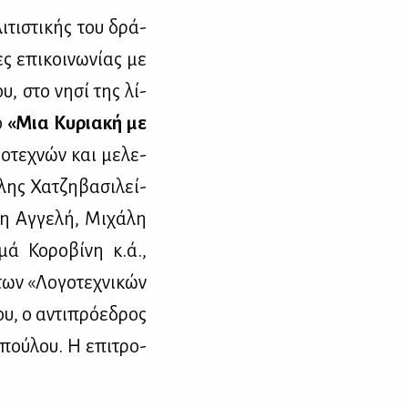
­τι­στι­κής του δρά­
ς επι­κοι­νω­νί­ας με
ου, στο νη­σί της λί­
ο
«Μια Κυ­ρια­κή με
ο­τε­χνών και με­λε­
λης Χα­τζη­βα­σι­λεί­
η Αγ­γε­λή, Μι­χά­λη
ά Κο­ρο­βί­νη κ.ά.,
των «Λο­γο­τε­χνι­κών
υ, ο αντι­πρό­ε­δρος
ο­πού­λου. Η επι­τρο­