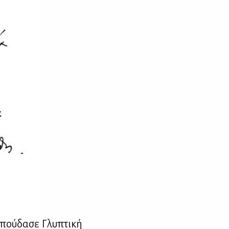
πού­δα­σε Γλυ­πτι­κή