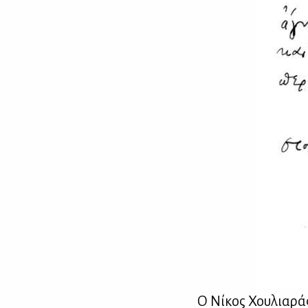
Ο Νί­κος Χου­λια­ρά