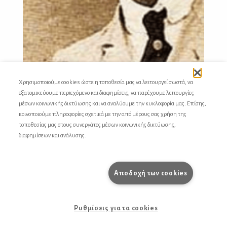
Χρησιμοποιούμε cookies ώστε η τοποθεσία μας να λειτουργεί σωστά, να
εξατομικεύουμε περιεχόμενο και διαφημίσεις, να παρέχουμε λειτουργίες
μέσων κοινωνικής δικτύωσης και να αναλύουμε την κυκλοφορία μας. Επίσης,
κοινοποιούμε πληροφορίες σχετικά με την από μέρους σας χρήση της
τοποθεσίας μας στους συνεργάτες μέσων κοινωνικής δικτύωσης,
Χόρχε Λουίς Μπόρχες
διαφημίσεων και ανάλυσης.
Πυρετώδη νεανικά ποιήματα
Από τις τρεις πρώτες συλλογές του, σε μετάφραση του
Αποδοχή των cookies
ΔΗΜΗΤΡΗ ΚΑΛΟΚΥΡΗ
Ρυθμίσεις για τα cookies