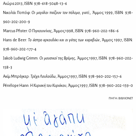
Αιώ­ρα 2013, ISBN: 978-618-5048-13-6
Νι­κο­λάι Πο­πόφ:
Οι με­γά­λοι παί­ζουν τον πό­λε­μο, για­τί;
, Άμ­μος 1999, ISBN: 978-
960-202-200-9
Marcus Pfister:
Ο Πι­γκουι­νί­νος
, Άμ­μος 1998, ISBN: 978-960-202-186-6
Hans de Beer:
Το άσπρο αρ­κου­δά­κι και οι γά­τες των κα­ρα­βιών
, Άμ­μος 1997, ISBN:
978-960-202-177-4
Jakob Ludwig Grimm:
Οι μου­σι­κοί της Βρέ­μης
, Άμ­μος 1997, ISBN: 978-960-202-
158-3
Ακίμ Μπρέ­γκερ:
Τρέ­χα Λου­λού­δω
, Άμ­μος 1997, ISBN: 978-960-202-157-6
Pénélope Hann:
Η Κυ­ρια­κή του Κυ­ριά­κου
, Άμ­μος 1997, ISBN: 978-960-202-159-0
ΠΗΓΗ: ΒΙΒΛΙΟΝΕΤ