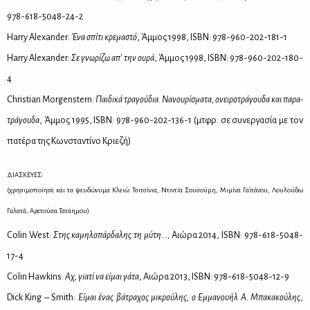
978-618-5048-24-2
Harry Alexander:
Ένα σπί­τι κρε­μα­στό
, Άμ­μος 1998, ISBN: 978-960-202-181-1
Harry Alexander:
Σε γνω­ρί­ζω απ' την ου­ρά
, Άμ­μος 1998, ISBN: 978-960-202-180-
4
Christian Morgenstern:
Παι­δι­κά τρα­γού­δια. Να­νου­ρί­σμα­τα, ονει­ρο­τρά­γου­δα και πα­ρα­
τρά­γου­δα
, Άμ­μος 1995, ISBN: 978-960-202-136-1 (μτ­φρ. σε συ­νερ­γα­σία με τον
πα­τέ­ρα της Κων­στα­ντί­νο Κριε­ζή)
ΔΙΑΣΚΕΥΕΣ:
(χρησιμοποίησε και τα ψευδώνυμα Κλειώ Τσιτσίνια, Ντιντία Σουσούμη, Μιμίνα Γαϊτάνου, Λουλούδω
Γαλατά, Αρετούσα Τατάημου)
Colin West:
Στης κα­μη­λο­πάρ­δα­λης τη μύ­τη...,
Αιώ­ρα 2014, ISBN: 978-618-5048-
17-4
Colin Hawkins:
Αχ, για­τί να εί­μαι γά­τα
, Αιώ­ρα 2013, ISBN: 978-618-5048-12-9
Dick King – Smith:
Εί­μαι ένας βά­τρα­χος μι­κρού­λης, ο Εμ­μα­νου­ήλ Α. Μπα­κα­κού­λης
,