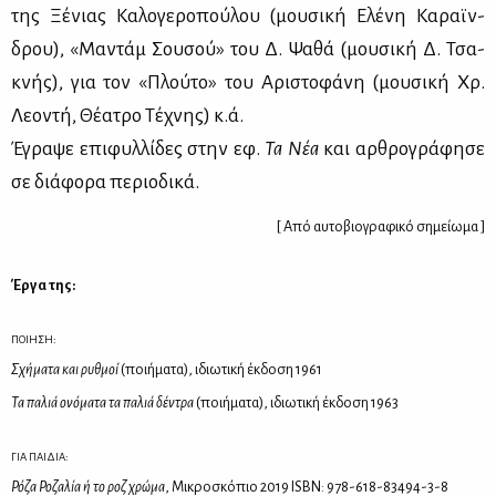
της Ξέ­νιας Κα­λο­γε­ρο­πού­λου (μου­σι­κή Ελέ­νη Κα­ραϊν­
δρου), «Μα­ντάμ Σου­σού» του Δ. Ψα­θά (μου­σι­κή Δ. Τσα­
κνής), για τον «Πλού­το» του Αρι­στο­φά­νη (μου­σι­κή Χρ.
Λε­ο­ντή, Θέ­α­τρο Τέ­χνης) κ.ά.
Έγρα­ψε επι­φυλ­λί­δες στην εφ.
Τα Νέα
και αρ­θρο­γρά­φη­σε
σε διά­φο­ρα πε­ριο­δι­κά.
[ Από αυτοβιογραφικό σημείωμα ]
Έρ­γα της:
ΠΟΙΗΣΗ:
Σχή­μα­τα και ρυθ­μοί
(ποι­ή­μα­τα), ιδιω­τι­κή έκ­δο­ση 1961
Τα πα­λιά ονό­μα­τα τα πα­λιά δέ­ντρα
(ποι­ή­μα­τα), ιδιω­τι­κή έκ­δο­ση 1963
ΓΙΑ ΠΑΙΔΙΑ:
Ρό­ζα Ρο­ζα­λία ή το ροζ χρώ­μα
, Μι­κρο­σκό­πιο 2019 ISBN: 978-618-83494-3-8