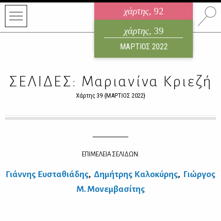
χάρτης
, 92
ηλεκτρονικό περιοδικό
χάρτης
, 39
ΑΥΓΟΥΣΤΟΣ 2026
ΜΑΡΤΙΟΣ 2022
ΣΕΛΙΔΕΣ: Μαριανίνα Κριεζή
Χάρτης 39 {ΜΑΡΤΙΟΣ 2022}
————
ΕΠΙΜΕΛΕΙΑ ΣΕΛΙΔΩΝ:
Γιάν­νης Ευ­στα­θιά­δης
,
Δη­μή­τρης Κα­λο­κύ­ρης
,
Γιώρ­γος
Μ. Μο­νεμ­βα­σί­της