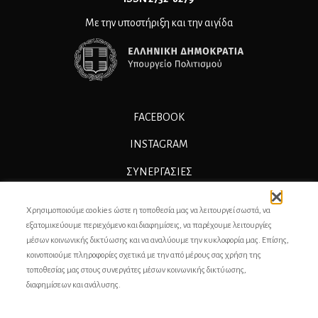
Με την υποστήριξη και την αιγίδα
FACEBOOK
INSTAGRAM
ΣΥΝΕΡΓΑΣΊΕΣ
ΔΙΑΦΗΜΙΣΗ
Χρησιμοποιούμε cookies ώστε η τοποθεσία μας να λειτουργεί σωστά, να
ΕΠΙΚΟΙΝΩΝΙΑ
εξατομικεύουμε περιεχόμενο και διαφημίσεις, να παρέχουμε λειτουργίες
μέσων κοινωνικής δικτύωσης και να αναλύουμε την κυκλοφορία μας. Επίσης,
ΣΥΝΤΕΛΕΣΤΕΣ
κοινοποιούμε πληροφορίες σχετικά με την από μέρους σας χρήση της
τοποθεσίας μας στους συνεργάτες μέσων κοινωνικής δικτύωσης,
ΤΑΥΤΟΤΗΤΑ
διαφημίσεων και ανάλυσης.
ΠΡΟΣΩΠΙΚΆ ΔΕΔΟΜΈΝΑ