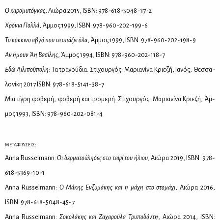
Ο κα­ρο­μυ­τό­γκας
, Αιώ­ρα 2015, ISBN: 978-618-5048-37-2
Χρό­νια Πολ­λά
, Άμ­μος 1999, ISBN: 978-960-202-199-6
Το κόκ­κι­νο αβγό που τα σπά­ζει όλα
, Άμ­μος 1999, ISBN: 978-960-202-198-9
Αν ήμουν Άη Βα­σί­λης
, Άμ­μος 1994, ISBN: 978-960-202-118-7
Εδώ Λι­λι­πού­πο­λη
: Τα τρα­γού­δια. Στι­χουρ­γός: Μα­ρια­νί­να Κριε­ζή, Ια­νός, Θεσ­σα­
λο­νί­κη 2017 ISBN: 978-618-5141-38-7
Μια τί­γρη φο­βε­ρή, φο­βε­ρή και τρο­με­ρή. Στι­χουρ­γός: Μα­ρια­νί­να Κριε­ζή, Άμ­
μος 1993, ISBN: 978-960-202-081-4
ΜΕΤΑΦΡΑΣΕΙΣ:
Anna Russelmann:
Οι δερ­μα­τού­λη­δες στο τα­ψί του ήλιου
, Αιώ­ρα 2019, ISBN: 978-
618-5369-10-1
Anna Russelmann:
Ο Μά­κης Εν­ζυ­μά­κης και η μά­χη στο στο­μά­χι
, Αιώ­ρα 2016,
ISBN: 978-618-5048-45-7
Anna Russelmann:
Σο­κο­λά­κης και Ζα­χα­ρού­λα Τρυ­πο­δό­ντη
, Αιώ­ρα 2014, ISBN: