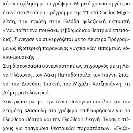
κή ενα­σχό­λη­ση με το γρά­ψι­μο. Με­ρι­κά χρό­νια αρ­γό­τε­ρα
έκα­νε στο Δεύ­τε­ρο Πρό­γραμ­μα της
, επί Σο­φί­ας Μι­χα­
ΕΡΤ
λί­τση, την πρώ­τη στην Ελ­λά­δα φι­λο­ζω­ι­κή εκ­πο­μπή
«Μου το 'πε ένα που­λά­κι» (εβδο­μα­διαία θε­α­τρι­κά επει­σό­
δια). Συ­νέ­χι­σε να συ­νερ­γά­ζε­ται με το Δεύ­τε­ρο Πρό­γραμ­
μα ως εξω­τε­ρι­κή πα­ρα­γω­γός νυ­χτε­ρι­νών εκ­πο­μπών λό­
γου-μου­σι­κής.
Στη δι­σκο­γρα­φία συ­νερ­γά­στη­κε ως στι­χουρ­γός με τη Λέ­
να Πλά­τω­νος, τον Λά­κη Πα­πα­δό­που­λο, τον Γιάν­νη Σπα­
νό, τον Διο­νύ­ση Τσα­κνή, τον Μι­χά­λη Χα­τζη­γιάν­νη, τη
Δή­μη­τρα Γα­λά­νη κ.ά.
Συ­νερ­γά­στη­κε με την Άν­να Πα­να­γιω­το­πού­λου και τον
Στα­μά­τη Φα­σου­λή στο γρά­ψι­μο επι­θε­ω­ρή­σε­ων για το
Ελεύ­θε­ρο Θέ­α­τρο και την Ελεύ­θε­ρη Σκη­νή. Έγρα­ψε στί­
χους για τρα­γού­δια θε­α­τρι­κών πα­ρα­στά­σε­ων: «Ελί­ζα»