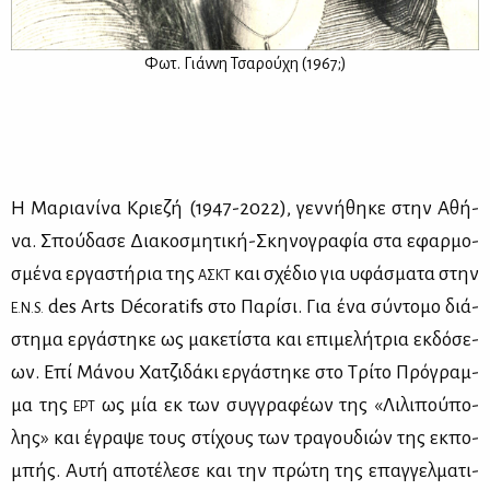
Φωτ. Γιάν­νη Τσα­ρού­χη (1967;)
Η Μα­ρια­νί­να Κριε­ζή (1947-2022), γεν­νή­θη­κε στην Αθή­
να. Σπού­δα­σε Δια­κο­σμη­τι­κή-Σκη­νο­γρα­φία στα εφαρ­μο­
σμέ­να ερ­γα­στή­ρια της
και σχέ­διο για υφά­σμα­τα στην
ΑΣΚΤ
des Arts Décoratifs στο Πα­ρί­σι. Για ένα σύ­ντο­μο διά­
Ε.Ν.S.
στη­μα ερ­γά­στη­κε ως μα­κε­τί­στα και επι­με­λή­τρια εκ­δό­σε­
ων. Επί Μά­νου Χα­τζι­δά­κι ερ­γά­στη­κε στο Τρί­το Πρό­γραμ­
μα της
ως μία εκ των συγ­γρα­φέ­ων της «Λι­λι­πού­πο­
ΕΡΤ
λης» και έγρα­ψε τους στί­χους των τρα­γου­διών της εκ­πο­
μπής. Αυ­τή απο­τέ­λε­σε και την πρώ­τη της επαγ­γελ­μα­τι­