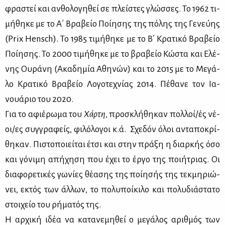
φρα­στεί και αν­θο­λο­γη­θεί σε πλεί­στες γλώσ­σες. Το 1962 τι­
μή­θη­κε με το Α΄ Βρα­βείο Ποί­η­σης της πό­λης της Γε­νεύ­ης
(Prix Hensch). Το 1985 τι­μή­θη­κε με το Β΄ Κρα­τι­κό Βρα­βείο
Ποί­η­σης. Το 2000 τι­μή­θη­κε με το βρα­βείο Κώ­στα και Ελέ­
νης Ου­ρά­νη (Ακα­δη­μία Αθη­νών) και το 2015 με το Με­γά­
λο Κρα­τι­κό Βρα­βείο Λο­γο­τε­χνί­ας 2014. Πέ­θα­νε τον Ια­
νουά­ριο του 2020.
Για το αφιέ­ρω­μα του
Χάρ­τη
, προ­σκλή­θη­καν πολ­λοί/ές νέ­
οι/ες συγ­γρα­φείς, φι­λό­λο­γοι κ.ά. Σχε­δόν όλοι αντα­πο­κρί­
θη­καν. Πι­στο­ποιεί­ται έτσι και στην πρά­ξη η διαρ­κής όσο
και γό­νι­μη απή­χη­ση που έχει το έρ­γο της ποι­ή­τριας. Οι
δια­φο­ρε­τι­κές γω­νί­ες θέ­α­σης της ποί­η­σής της τεκ­μη­ριώ­
νει, εκτός των άλ­λων, το πο­λυ­ποί­κι­λο και πο­λυ­διά­στα­το
στοι­χείο του ρή­μα­τός της.
Η αρ­χι­κή ιδέα να κα­τα­νε­μη­θεί ο με­γά­λος αριθ­μός των