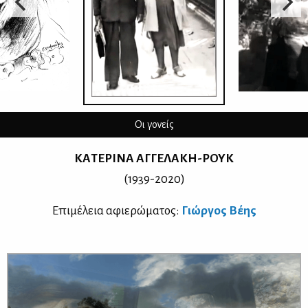
Οι γονείς
ΚΑ­ΤΕ­ΡΙ­ΝΑ ΑΓ­ΓΕ­ΛΑ­ΚΗ-ΡΟΥΚ
(1939-2020)
Επι­μέ­λεια αφιε­ρώ­μα­τος:
Γιώρ­γος Βέ­ης