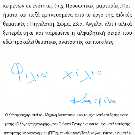
κει­μέ­νων σε ενό­τη­τες (π.χ, Προ­σω­πι­κές μαρ­τυ­ρί­ες, Ποι­
ή­μα­τα και πε­ζά εμπνευ­σμέ­να από το έρ­γο της, Ει­δι­κές
θε­μα­τι­κές : Πη­νε­λό­πη, Σώ­μα, Ζώα, Άγ­γε­λοι κλπ.) τε­λι­κά
ξε­πε­ρά­στη­κε και πα­ρέ­μει­νε η αλ­φα­βη­τι­κή σει­ρά που
εδώ προ­κα­λεί θε­μα­τι­κές ανα­τρο­πές και ποι­κι­λί­ες.
Ο
Χάρ­της
ευ­χα­ρι­στεί τον Μι­χά­λη Ανα­στα­σί­ου και τους συ­ντε­λε­στές της εκ­πο­
μπής «Ο λό­γος της γρα­φής», τον Γιώρ­γο Σγου­ρά­κη και τους συ­ντε­λε­στές της
εκ­πο­μπής «Μο­νό­γραμ­μα» (ΕΡ­Τ2), την Φω­τει­νή Τσα­λί­κο­γλου και τους συ­ντε­λε­