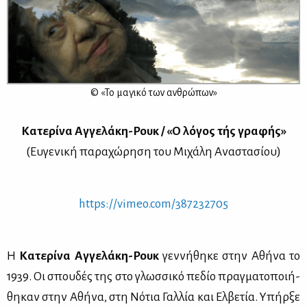
© «Το μα­γι­κό των αν­θρώ­πων»
Κα­τε­ρί­να Αγ­γε­λά­κη-Ρουκ / «Ο λό­γος τής γρα­φής»
(Ευ­γε­νι­κή πα­ρα­χώ­ρη­ση του Μι­χά­λη Ανα­στα­σί­ου)
https://​vimeo.​com/​387​2327​05
Η
Κα­τε­ρί­να Αγ­γε­λά­κη-Ρουκ
γεν­νή­θη­κε στην Αθή­να το
1939. Οι σπου­δές της στο γλωσ­σι­κό πε­δίο πραγ­μα­το­ποι­ή­
θη­καν στην Αθή­να, στη Νό­τια Γαλ­λία και Ελ­βε­τία. Υπήρ­ξε