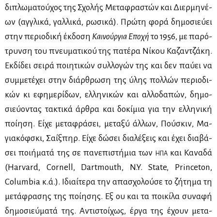
δι­πλω­μα­τού­χος της Σχο­λής Με­τα­φρα­στών και Διερ­μη­νέ­
ων (αγ­γλι­κά, γαλ­λι­κά, ρω­σι­κά). Πρώ­τη φο­ρά δη­μο­σιεύ­ει
στην πε­ριο­δι­κή έκ­δο­ση
Και­νούρ­για Επο­χή
το 1956, με πα­ρό­
τρυν­ση του πνευ­μα­τι­κού της πα­τέ­ρα Νί­κου Κα­ζαν­τζά­κη.
Εκ­δί­δει σει­ρά ποι­η­τι­κών συλ­λο­γών της και δεν παύ­ει να
συμ­με­τέ­χει στην διάρ­θρω­ση της ύλης πολ­λών πε­ριο­δι­
κών κι εφη­με­ρί­δων, ελ­λη­νι­κών και αλ­λο­δα­πών, δη­μο­
σιεύ­ο­ντας τα­κτι­κά άρ­θρα και δο­κί­μια για την ελ­λη­νι­κή
ποί­η­ση. Εί­χε με­τα­φρά­σει, με­τα­ξύ άλ­λων, Πού­σκιν, Μα­
για­κόφ­σκι, Σαίξ­πηρ. Εί­χε δώ­σει δια­λέ­ξεις και έχει δια­βά­
σει ποι­ή­μα­τά της σε πα­νε­πι­στή­μια των
και Κα­να­δά
ΗΠΑ
(Harvard, Cornell, Dartmouth, N.Y. State, Princeton,
Columbia κ.ά.). Ιδιαί­τε­ρα την απα­σχο­λού­σε το ζή­τη­μα τη
με­τά­φρα­σης της ποί­η­σης. Εξ ου και τα ποι­κί­λα συ­να­φή
δη­μο­σιεύ­μα­τά της. Αντι­στοί­χως, έρ­γα της έχουν με­τα­