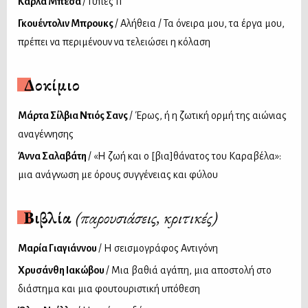
Κάρλα Μπέσα
/ Γύπες ΙΙ
Γκουέντολιν Μπρουκς
/ Αλήθεια / Τα όνειρα μου, τα έργα μου,
πρέπει να περιμένουν να τελειώσει η κόλαση
Δοκίμιο
Mάρτα Σίλβια Ντιός Σανς
/ Έρως, ή η ζωτική ορμή της αιώνιας
αναγέννησης
Άννα Σαλαβάτη
/ «Η ζωή και ο [βια]θάνατος του Καραβέλα»:
μια ανάγνωση με όρους συγγένειας και φύλου
Βιβλία
(παρουσιάσεις, κριτικές)
Μαρία Γιαγιάννου
/ Η σεισμογράφος Αντιγόνη
Χρυσάνθη Ιακώβου
/ Μια βαθιά αγάπη, μια αποστολή στο
διάστημα και μια φουτουριστική υπόθεση