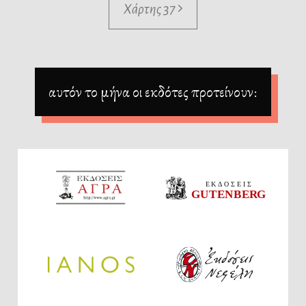
Χάρτης 37
αυτόν το μήνα οι εκδότες προτείνουν: