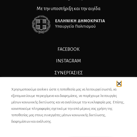
Με την υποστήριξη και την αιγίδα
FACEBOOK
INSTAGRAM
ΣΥΝΕΡΓΑΣΊΕΣ
ΔΙΑΦΗΜΙΣΗ
Χρησιμοποιούμε cookies ώστε η τοποθεσία μας να λειτουργεί σωστά, να
ΕΠΙΚΟΙΝΩΝΙΑ
εξατομικεύουμε περιεχόμενο και διαφημίσεις, να παρέχουμε λειτουργίες
μέσων κοινωνικής δικτύωσης και να αναλύουμε την κυκλοφορία μας. Επίσης,
ΣΥΝΤΕΛΕΣΤΕΣ
κοινοποιούμε πληροφορίες σχετικά με την από μέρους σας χρήση της
τοποθεσίας μας στους συνεργάτες μέσων κοινωνικής δικτύωσης,
ΤΑΥΤΟΤΗΤΑ
διαφημίσεων και ανάλυσης.
ΠΡΟΣΩΠΙΚΆ ΔΕΔΟΜΈΝΑ