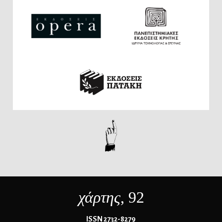
χάρτης
, 92
ΙSSN 2732-8279