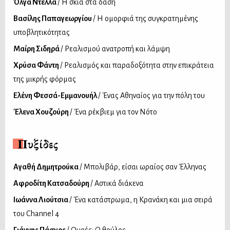
Όλγα Ντέλλα
/ Η σκιά στα δάση
Βασίλης Παπαγεωργίου
/ Η ομορφιά της συγκρατημένης
υποβλητικότητας
Μαίρη Σιδηρά
/ Ρεαλισμού ανατροπή και λάμψη
Χρύσα Φάντη
/ Ρεαλισμός και παραδοξότητα στην επικράτεια
της μικρής φόρμας
Ελένη Φεσσά-Εµµανουήλ
/ Ένας Αθηναίος για την πόλη του
Έλενα Χουζούρη
/ Ένα ρέκβιεμ για τον Νότο
Πυξίδες
Αγαθή Δημητρούκα
/ Μπολιβάρ, είσαι ωραίος σαν Έλληνας
Αφροδίτη Κατσαδούρη
/ Αστικά διάκενα
Ιωάννα Λιούτσια
/ Ένα κατάστρωμα, η Κρανάκη και μια σειρά
του Channel 4