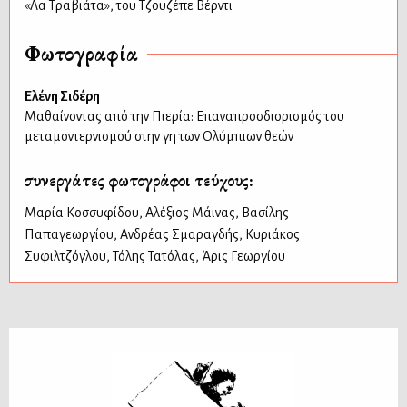
«Λα Τραβιάτα», του Τζουζέπε Βέρντι
Φωτογραφία
Ελένη Σιδέρη
Μαθαίνοντας από την Πιερία: Επαναπροσδιορισμός του
μεταμοντερνισμού στην γη των Ολύμπιων θεών
συνεργάτες φωτογράφοι τεύχους:
Μαρία Κοσσυφίδου
,
Αλέξιος Μάινας
,
Βασίλης
Παπαγεωργίου
,
Ανδρέας Σμαραγδής
,
Κυριάκος
Συφιλτζόγλου
,
Τόλης Τατόλας
,
Άρις Γεωργίου