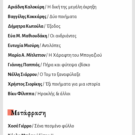
Αριάδνη Καλοκύρη
/ Η δική της μεγάλη έκρηξη
Βαγγέλης Κοκκάρης
/ Δύο ποιήματα
Δήμητρα Κωτούλα
/ Έξοδος
Εύα Μ. Μαθιουδάκη
/ Οι ανδριάντες
Ευτυχία Μισύρη
/ Αντιλόπες
Μαρία Α. Μίτλεττον
/ Η Χάραφτη του Μπογαζιού
Γιάννης Παππάς
/ Πήρα και φύτεψα ιβίσκο
Νέλλη Σιάρρου
/ Ο Τομ το ξαναφύλαξε
Χρήστος Σιορίκης
/ Έξι ποιήματα για μια ιστορία
Βίκυ Φίλιππα
/ Ηρακλής & άλλοι
Μετάφραση
Xοσέ Γιέρρο
/ Σ᾽ένα πεσμένο φύλλο