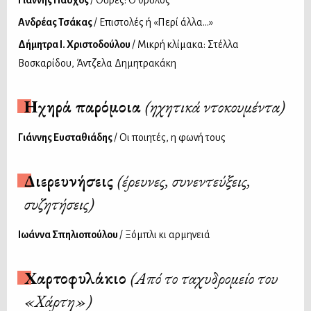
Γιάννης Πάσχος
/ Ουρές: Ο θρύλος
Ανδρέας Τσάκας
/ Επιστολές ή «Περί άλλα...»
Δήμητρα Ι. Χριστοδούλου
/ Μικρή κλίμακα: Στέλλα
Βοσκαρίδου, Άντζελα Δημητρακάκη
Ηχηρά παρόμοια
(ηχητικά ντοκουμέντα)
Γιάννης Ευσταθιάδης
/ Οι ποιητές, η φωνή τους
Διερευνήσεις
(έρευνες, συνεντεύξεις,
συζητήσεις)
Ιωάννα Σπηλιοπούλου
/ Ξόμπλι κι αρμηνειά
Χαρτοφυλάκιο
(Από το ταχυδρομείο του
«Χάρτη»)