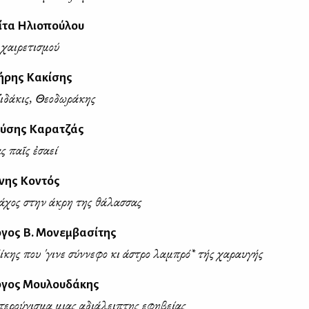
ίτα Ηλιοπούλου
 χαιρετισμού
ήρης Κακίσης
ιδάκις, Θεοδωράκης
νύσης Καρατζάς
ας παῖς ἐσαεί
νης Κοντός
άχος στην άκρη της θάλασσας
γος Β. Μονεμβασίτης
κης που 'γινε σύννεφο κι άστρο λαμπρό* τής χαραυγής
ργος Μουλουδάκης
τερούγισμα μιας αδιάλειπτης εφηβείας