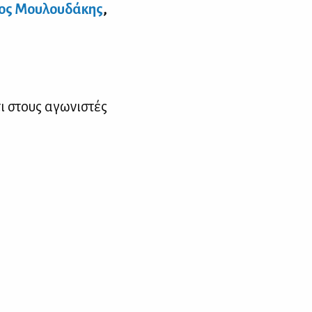
ος Μου­λου­δά­κης
,
τι στους αγω­νι­στές