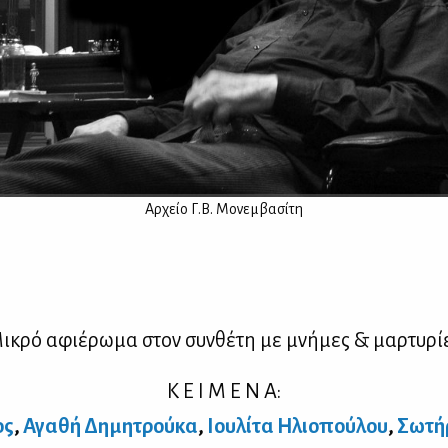
Aρ­χείο Γ.Β. Μο­νεμ­βα­σί­τη
ι­κρό αφιέ­ρω­μα στον συν­θέ­τη με μνή­μες & μαρ­τυ­ρί­
Κ Ε Ι Μ Ε Ν Α:
ος
,
Αγα­θή Δη­μη­τρού­κα
,
Ιου­λί­τα Ηλιο­πού­λου
,
Σω­τή­