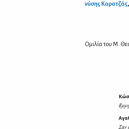
νύ­σης Κα­ρα­τζάς
Ομι­λία του Μ. Θε­ο
Κώσ
Ερμη
Αγα
Σαν 