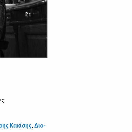
ες
ρης Κα­κί­σης
,
Διο­