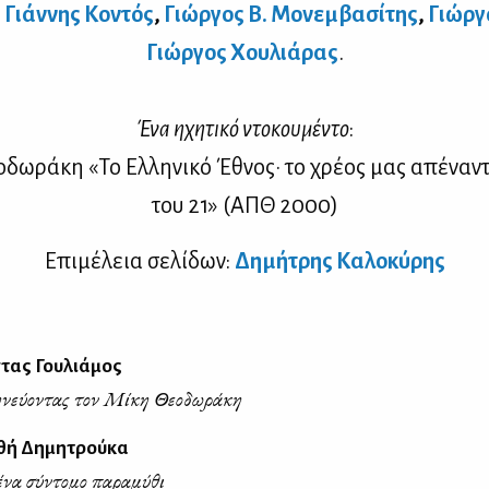
,
Γιάν­νης Κο­ντός
,
Γιώρ­γος Β. Μο­νεμ­βα­σί­της
,
Γιώρ­γ
Γιώρ­γος Χου­λιά­ρας
.
Ένα ηχη­τι­κό ντο­κου­μέ­ντο
:
­δω­ρά­κη «Το Ελ­λη­νι­κό Έθνος· το χρέ­ος μας απέ­να­ν
του ᾽21» (ΑΠΘ 2000)
Επι­μέ­λεια σε­λί­δων:
Δη­μή­τρης Κα­λο­κύ­ρης
τας Γουλιάμος
νεύοντας τον Μίκη Θεοδωράκη
θή Δημητρούκα
ένα σύντομο παραμύθι