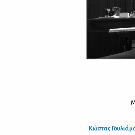
Μ
Κώ­στας Γου­λιά­μ