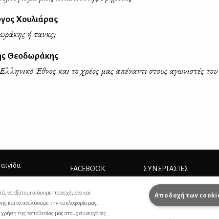
ργος Χουλιάρας
ωράκης ή τανκς;
ης Θεοδωράκης
Ελληνικό Έθνος και το χρέος μας απέναντι στους αγωνιστές του
 αιγίδα
FACEBOOK
ΣΥΝΕΡΓΑΣΊΕΣ
INSTAGRAM
ΔΙΑΦΗΜΙΣΗ
τά, να εξατομικεύουμε περιεχόμενο και
Αποδοχή των cooki
σης και να αναλύουμε την κυκλοφορία μας.
ΕΠΙΚΟΙΝΩΝΙΑ
ς χρήση της τοποθεσίας μας στους συνεργάτες