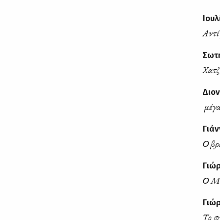
Ιουλ
Αντί
Σωτ
Χατζ
Διο
Ὁ μέγ
Γιάν
Ο βρ
Γιώρ
Ο Μί
Γιώ
Το φ