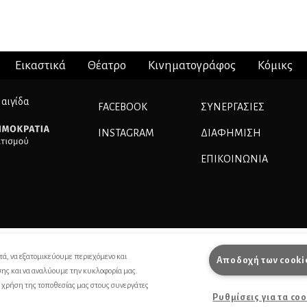
Εικαστικά
Θέατρο
Κινηματογράφος
Κόμικς
 αιγίδα
FACEBOOK
ΣΥΝΕΡΓΑΣΊΕΣ
INSTAGRAM
ΔΙΑΦΗΜΙΣΗ
ΕΠΙΚΟΙΝΩΝΙΑ
τά, να εξατομικεύουμε περιεχόμενο και
Αποδοχή των cooki
σης και να αναλύουμε την κυκλοφορία μας.
ς χρήση της τοποθεσίας μας στους συνεργάτες
Ρυθμίσεις για τα co