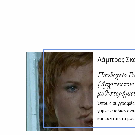
Λάμπρος Σκ
Πανδοχείο Γ
{Αρχιτεκτονι
μυθιστορήματ
Όπου ο συγγραφέας
γυμνών ποδιών αναζ
και μυείται στα μυσ