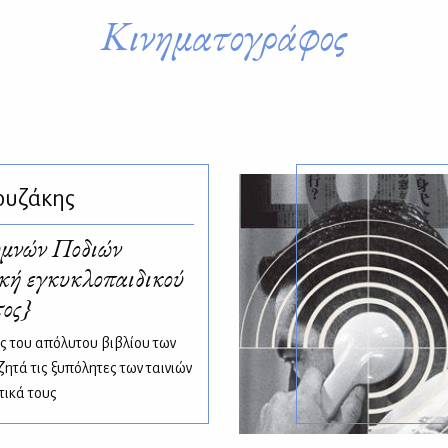
Κινηματογράφος
ουζάκης
υμνών Ποδιών
κή εγκυκλοπαιδικού
ος}
 του απόλυτου βιβλίου των
ητά τις ξυπόλητες των ταινιών
τικά τους