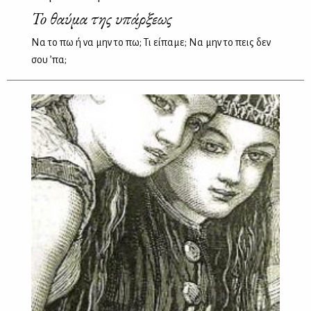
To θαύμα της υπάρξεως
Να το πω ή να μην το πω; Τι είπαμε; Να μην το πεις δεν
σου ’πα;