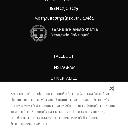
ΙSSN 2732-8279
Με την υποστήριξη και την αιγίδα
FACEBOOK
INSTAGRAM
ΣΥΝΕΡΓΑΣΊΕΣ
ΔΙΑΦΗΜΙΣΗ
Χρησιμοποιούμε cookies ώστε η τοποθεσία μας να λειτουργεί σωστά, να
ΕΠΙΚΟΙΝΩΝΙΑ
εξατομικεύουμε περιεχόμενο και διαφημίσεις, να παρέχουμε λειτουργίες
μέσων κοινωνικής δικτύωσης και να αναλύουμε την κυκλοφορία μας. Επίσης,
ΣΥΝΤΕΛΕΣΤΕΣ
κοινοποιούμε πληροφορίες σχετικά με την από μέρους σας χρήση της
τοποθεσίας μας στους συνεργάτες μέσων κοινωνικής δικτύωσης,
ΤΑΥΤΟΤΗΤΑ
διαφημίσεων και ανάλυσης.