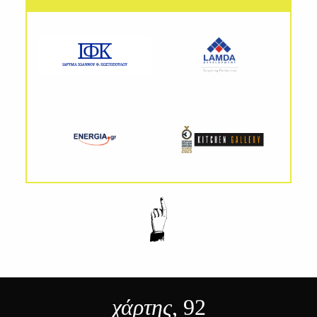
χάρτης
, 92