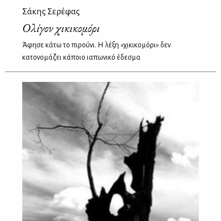
Σάκης Σερέφας
Ολίγον χικικομόρι
Άφησε κάτω το πιρούνι. Η λέξη «χικικομόρι» δεν
κατονομάζει κάποιο ιαπωνικό έδεσμα