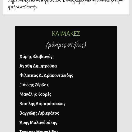
Σημειώσεις από το περιβάλλον. Καταγραφές από την επικαιρότητα
ή πέρα απ' αυτήν.
ΚΛΙΜΑΚΕΣ
(μόνιμες στήλες)
Χάρης Βλαβιανός
Αγαθή Δημητρούκα
Φίλιππος Δ. Δρακονταειδής
Γιάννης Ζέρβας
Μανόλης Κορρές
Βασίλης Λαμπρόπουλος
Βαγγέλης Λιβιεράτος
Άρης Μαλανδράκης