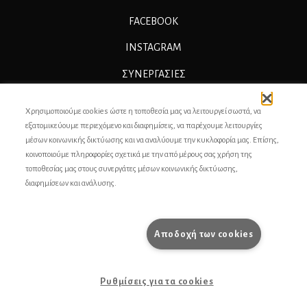
FACEBOOK
INSTAGRAM
ΣΥΝΕΡΓΑΣΊΕΣ
ΔΙΑΦΗΜΙΣΗ
Χρησιμοποιούμε cookies ώστε η τοποθεσία μας να λειτουργεί σωστά, να
ΕΠΙΚΟΙΝΩΝΙΑ
εξατομικεύουμε περιεχόμενο και διαφημίσεις, να παρέχουμε λειτουργίες
μέσων κοινωνικής δικτύωσης και να αναλύουμε την κυκλοφορία μας. Επίσης,
ΣΥΝΤΕΛΕΣΤΕΣ
κοινοποιούμε πληροφορίες σχετικά με την από μέρους σας χρήση της
τοποθεσίας μας στους συνεργάτες μέσων κοινωνικής δικτύωσης,
ΤΑΥΤΟΤΗΤΑ
διαφημίσεων και ανάλυσης.
ΠΡΟΣΩΠΙΚΆ ΔΕΔΟΜΈΝΑ
ΟΡΟΙ ΧΡΗΣΗΣ
Αποδοχή των cookies
pencilcase.gr
Ρυθμίσεις για τα cookies