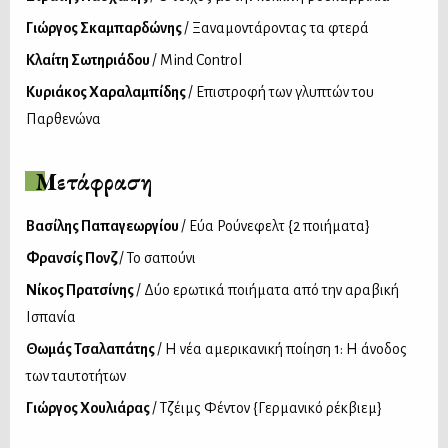
Γιώργος Σκαμπαρδώνης
/ Ξαναμοντάροντας τα φτερά
Κλαίτη Σωτηριάδου
/ Mind Control
Κυριάκος Χαραλαμπίδης
/ Επιστροφή των γλυπτών του
Παρθενώνα
Μετάφραση
Βασίλης Παπαγεωργίου
/ Εύα Ρούνεφελτ {2 ποιήματα}
Φρανσίς Πονζ
/ Το σαπούνι
Νίκος Πρατσίνης
/ Δύο ερωτικά ποιήματα από την αραβική
Ισπανία
Θωμάς Τσαλαπάτης
/ Η νέα αμερικανική ποίηση 1: Η άνοδος
των ταυτοτήτων
Γιώργος Χουλιάρας
/ Τζέιμς Φέντον {Γερμανικό ρέκβιεμ}