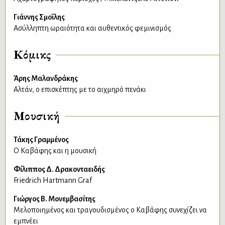
Γιάννης Σμοΐλης
Ασύλληπτη ωραιότητα και αυθεντικός φεμινισμός
Κόμικς
Άρης Μαλανδράκης
Αλτάν, ο επισκέπτης με το αιχμηρό πενάκι
Μουσική
Τάκης Γραμμένος
Ο Καβάφης και η μουσική
Φίλιππος Δ. Δρακονταειδής
Friedrich Hartmann Graf
Γιώργος Β. Μονεμβασίτης
Μελοποιημένος και τραγουδισμένος ο Καβάφης συνεχίζει να
εμπνέει