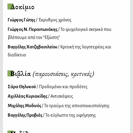
Δοκίμιο
Γιώργος Γώτης
/ Έκρυθμος χρόνος
Γιώργος Ν. Περαντωνάκης
/ Το ψυχολογικό σκηνικό που
βλέπουμε από τον “Εξώστη”
Βαγγέλης Χατζηβασιλείου
/ Κριτική της λογοτεχνίας και
διαδίκτυο
Βιβλία
(παρουσιάσεις, κριτικές)
Σάρα Θηλυκού
/ Προδομένοι και προδότες
Αχιλλέας Κυριακίδης
/ Αντισκέψεις
Μιχάλης Μοδινός
/ Το τραύμα της αποαποικιοποίησης
Βαγγέλης Προβιάς
/ Το εύγλωττο της αφήγησης