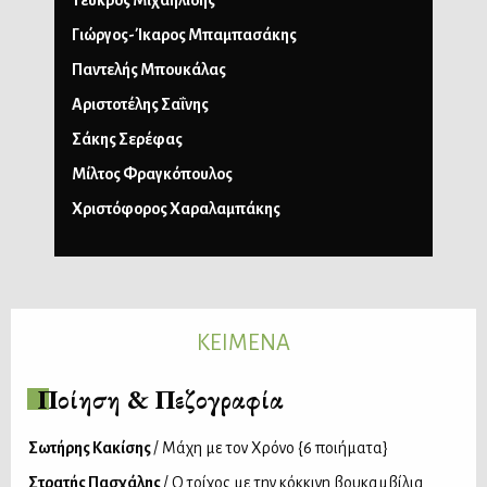
Τεύκρος Μιχαηλίδης
Γιώργος-Ίκαρος Μπαμπασάκης
Παντελής Μπουκάλας
Αριστοτέλης Σαΐνης
Σάκης Σερέφας
Μίλτος Φραγκόπουλος
Χριστόφορος Χαραλαμπάκης
ΚΕΙΜΕΝΑ
Ποίηση & Πεζογραφία
Σωτήρης Κακίσης
/ Μάχη με τον Χρόνο {6 ποιήματα}
Στρατής Πασχάλης
/ Ο τοίχος με την κόκκινη βουκαμβίλια