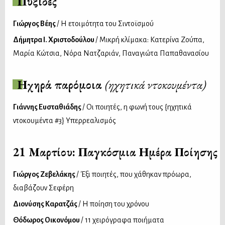
Πυξίδες
Γιώργος Βέης
/ Η ετοιμότητα του Σιντοϊσμού
Δήμητρα Ι. Χριστοδούλου
/ Μικρή κλίμακα: Κατερίνα Ζούπα,
Μαρία Κώτσια, Νόρα Νατζαριάν, Παναγιώτα Παπαθανασίου
Ηχηρά παρόμοια
(ηχητικά ντοκουμέντα)
Γιάννης Ευσταθιάδης
/ Οι ποιητές, η φωνή τους {ηχητικά
ντοκουμέντα #3} Υπερρεαλισμός
21 Μαρτίου: Παγκόσμια Ημέρα Ποίησης
Γιώργος Ζεβελάκης
/ Έξι ποιητές, που χάθηκαν πρόωρα,
διαβάζουν Σεφέρη
Διονύσης Καρατζάς
/ Η ποίηση του χρόνου
Θόδωρος Οικονόμου
/ 11 χειρόγραφα ποιήματα