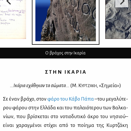
Ο βράχος στην Ικαρία
Σ Τ Η Ν Ι Κ Α Ρ Ι Α
...Ικά­ρια εχά­θη­καν τα σώ­μα­τα...
(Μ. Κ
, «Ση­μεία»)
ΥΡ­ΤΖΑ­ΚΗ
Σε έναν βρά­χο, στον
φά­ρο του Κά­βο Πά­πα
–του με­γα­λύ­τε­
ρου φά­ρου στην Ελ­λά­δα και του πα­λαιό­τε­ρου των Βαλ­κα­
νί­ων, που βρί­σκε­ται στο νο­τιο­δυ­τι­κό άκρο του νη­σιού–
εί­ναι χα­ραγ­μέ­νοι στί­χοι από το ποί­η­μα της Κυρ­τζά­κη