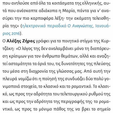
που αντλού­σε από όλα τα κοι­τά­σμα­τα της ελ­λη­νι­κής, αυ­
τά που ανέ­σκα­πτε αδιά­κο­πα η Μα­ρία, πά­ντα για ν’ ανα­
σύ­ρει την πιο καρ­πο­φό­ρα λέ­ξη∙ την ακά­μα­τη τε­λειο­θη­
ρία της» (
ηλε­κτρο­νι­κό πε­ριο­δι­κό
Ο Ανα­γνώ­στης
, Ια­νουά­
ριος 2016
).
Ο
Aλέ­ξης Ζή­ρας
γρά­φει για το ποι­η­τι­κό στίγ­μα της Κυρ­
τζά­κη: «Ο λό­γος της δεν ανα­λαμ­βά­νει μό­νο τη δια­πό­ρευ­
ση κρί­σι­μων για τον άν­θρω­πο θε­μά­των, αλ­λά και ανα­ζη­
τεί αστα­μά­τη­τα τα όριά του, τις δυ­να­τό­τη­τες της πλεύ­σης
του μέ­σα στη δια­χρο­νία της γλώσ­σας μας. Από αυ­τή την
πλευ­ρά νο­μί­ζω ότι η ποί­η­σή της συν­δυά­ζει δύο πο­λύ γο­
νι­μο­ποιά στοι­χεία, το κλα­σι­κό και το ρο­μα­ντι­κό. Το κλα­σι­
κό, ως προς την αδρό­τη­τα του τε­λε­τουρ­γι­κού ρυθ­μού της
και ως προς την αδρό­τη­τα της πε­ρι­γρα­φής της· το ρο­μα­
ντι­κό, ως προς το μό­νι­μο πά­θος της να βρει το ση­μείο