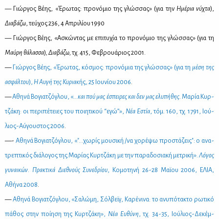
— Γιώρ­γος Βέ­ης, «Έρω­τας: προ­νό­μιο της γλώσ­σας» (για την
Ημέ­ρια νύ­χτα
),
Δια­βά­ζω
, τεύ­χος 236, 4 Απρι­λί­ου 1990
— Γιώρ­γος Βέ­ης, «Ασκώ­ντας με επι­τυ­χία το προ­νό­μιο της γλώσ­σας» (για τη
Μαύ­ρη θά­λασ­σα
)
, Δια­βά­ζω,
τχ. 415, Φε­βρουά­ριος 2001.
—
Γιώρ­γος Βέ­ης, «Έρω­τας, κό­σμος: προ­νό­μια της γλώσ­σας» (για τη
μέ­ση της
ασφάλ­του
),
Η Αυ­γή της Κυ­ριακ
ής, 25 Ιου­νί­ου 2006
.
—
Αθη­νά Βο­για­τζό­γλου, «...
και πού μας έσπει­ρες και δεν μας ελυ­πή­θης.
Μα­ρία Κυρ­
τζά­κη: οι πε­ρι­πέ­τειες του ποι­η­τι­κού “εγώ”»,
Νέα Εστία
, τόμ. 160, τχ. 1791, Ιού­
λιος-Αύ­γου­στος 2006
.
—-
Αθη­νά Βο­για­τζό­γλου, «"...χω­ρίς μου­σι­κή /να χο­ρέ­ψω προ­στά­ζεις": ο ανα­
τρε­πτι­κός διά­λο­γος της Μα­ρί­ας Κυρ­τζά­κη με την πα­ρα­δο­σια­κή με­τρι­κή».
Λό­γος
γυ­ναι­κών. Πρα­κτι­κά Διε­θνούς Συ­νε­δρί­ου
, Κο­μο­τη­νή 26-28 Μαϊ­ου 2006, ΕΛΙΑ,
Αθή­να 2008
.
—
Αθη­νά Βο­για­τζό­γλου, «Σα­λώ­μη, Σόλ­βεϊγ, Κα­ρέ­νι­να: το ανυ­πό­τα­κτο ρω­τι­κό
πά­θος στην ποί­η­ση της Κυρ­τζά­κη»,
Νέα Ευ­θύ­νη
, τχ. 34-35, Ιού­λιος-Δε­κέμ­