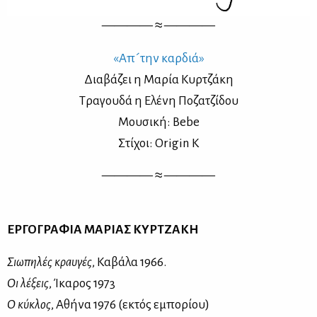
———— ≈ ————
«Aπ´την καρ­διά»
Δια­βά­ζει η Μα­ρία Κυρ­τζά­κη
Τρα­γου­δά η Ελέ­νη Πο­ζα­τζί­δου
Μου­σι­κή: Bebe
Στί­χοι: Origin K
———— ≈ ————
ΕΡ­ΓΟ­ΓΡΑ­ΦΙΑ MΑ­ΡΙΑΣ ΚΥΡ­ΤΖΑ­ΚΗ
Σιω­πη­λές κραυ­γές
, Κα­βά­λα 1966.
Οι λέ­ξεις
, Ίκα­ρος 1973
Ο κύ­κλος
, Αθή­να 1976 (εκτός εμπο­ρί­ου)