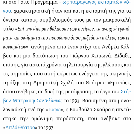
κι στο Τρί­το Πρό­γραμ­μα -
ως πα­ρα­γω­γός εκ­πο­μπών λό­
γου
, χα­ρα­κτη­ρι­στι­κή ήταν και και η εκ­πο­μπή της για τα
όνει­ρα και­τους συμ­βο­λι­σμούς τους με τον μα­κρο­σκε­λή
τί­τλο «
Επί την άπει­ρον θά­λασ­σαν των ονεί­ρων, τα ανοι­χτά εγκαύ­
μα­τα και σκάμ­μα­τα του προ­σώ­που όπου μα­ζεύ­ε­ται ο έλε­ος των ει­
κο­νι­σμά­τω
ν
», αντλη­μέ­νο από έναν στί­χο του Αν­δρέα Κάλ­
βου και μια δια­τύ­πω­ση του Γιώρ­γου Χει­μω­νά. Δί­δα­ξε,
επί­σης, για αρ­κε­τά χρό­νια τη λει­τουρ­γία της γλώσ­σας και
τις ση­μα­σί­ες που αυ­τή φέ­ρει ως ενέρ­γεια της σκη­νι­κής
πρά­ξης στη Δρα­μα­τι­κή Σχο­λή του Θε­ά­τρου «Εμπρός»,
όπου ανέ­βη­κε, σε δι­κή της με­τά­φρα­ση, το έρ­γο του
Στή­
βεν Μπέρ­κοφ
Σαν Έλ­λη­νας
το 1993. Βα­σι­σμέ­νη στο μο­νο­
λο­γι­κό κεί­με­νό της «
Τυ­φώ
», η Βου­βού­λα Σκού­ρα εμπνεύ­
στη­κε την ομώ­νυ­μη πα­ρά­στα­ση, που ανέ­βη­κε στο
«
Απλό Θέ­α­τρο
» το 1997.