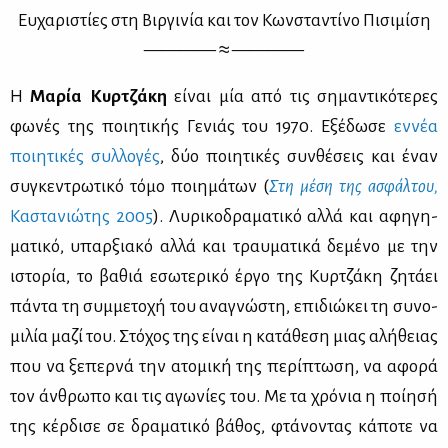
Ευ­χα­ρι­στί­ες στη Βιρ­γι­νία και τον Κων­στα­ντί­νο Πι­σι­μί­ση
———— ≈ ————
Η
Μα­ρία Κυρ­τζά­κη
εί­ναι μία από τις ση­μα­ντι­κό­τε­ρες
φω­νές της ποι­η­τι­κής Γε­νιάς του 1970. Εξέ­δω­σε
εν­νέα
ποι­η­τι­κές συλ­λο­γές
, δύο ποι­η­τι­κές συν­θέ­σεις και έναν
συ­γκε­ντρω­τι­κό τό­μο ποι­η­μά­των (
Στη μέ­ση της ασφάλ­του,
Κα­στα­νιώ­της 2005
). Λυ­ρι­κο­δρα­μα­τι­κό αλ­λά και αφη­γη­
μα­τι­κό, υπαρ­ξια­κό αλ­λά και τραυ­μα­τι­κά δε­μέ­νο με την
ιστο­ρία, το βα­θιά εσω­τε­ρι­κό έρ­γο της Κυρ­τζά­κη ζη­τά­ει
πά­ντα τη συμ­με­το­χή του ανα­γνώ­στη, επι­διώ­κει τη συ­νο­
μι­λία μα­ζί του. Στό­χος της εί­ναι η κα­τά­θε­ση μιας αλή­θειας
που να ξε­περ­νά την ατο­μι­κή της πε­ρί­πτω­ση, να αφο­ρά
τον άν­θρω­πο και τις αγω­νί­ες του. Με τα χρό­νια η ποί­η­σή
της κέρ­δι­σε σε δρα­μα­τι­κό βά­θος, φτά­νο­ντας κά­πο­τε να