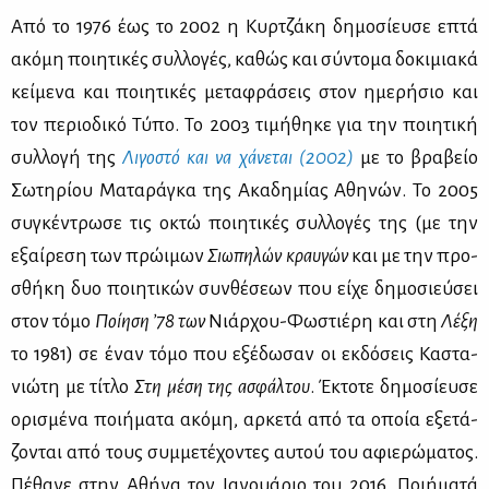
Από το 1976 έως το 2002 η Κυρ­τζά­κη δη­μο­σί­ευ­σε επτά
ακό­μη ποι­η­τι­κές συλ­λο­γές, κα­θώς και σύ­ντο­μα δο­κι­μια­κά
κεί­με­να και ποι­η­τι­κές με­τα­φρά­σεις στον ημε­ρή­σιο και
τον πε­ριο­δι­κό Τύ­πο. Το 2003 τι­μή­θη­κε για την ποι­η­τι­κή
συλ­λο­γή της
Λι­γο­στό και να χά­νε­ται (2002)
με το βρα­βείο
Σω­τη­ρί­ου Μα­τα­ρά­γκα της Ακα­δη­μί­ας Αθη­νών. Το 2005
συ­γκέ­ντρω­σε τις οκτώ ποι­η­τι­κές συλ­λο­γές της (με την
εξαί­ρε­ση των πρώ­ι­μων
Σιω­πη­λών κραυ­γών
και με την προ­
σθή­κη δυο ποι­η­τι­κών συν­θέ­σε­ων που εί­χε δη­μο­σιεύ­σει
στον τό­μο
Ποί­η­ση ’78 των
Νιάρ­χου-Φω­στιέ­ρη και στη
Λέ­ξη
το 1981) σε έναν τό­μο που εξέ­δω­σαν οι εκ­δό­σεις Κα­στα­
νιώ­τη με τί­τλο
Στη μέ­ση της ασφάλ­του
. Έκτο­τε δη­μο­σί­ευ­σε
ορι­σμέ­να ποι­ή­μα­τα ακό­μη, αρ­κε­τά από τα οποία εξε­τά­
ζο­νται από τους συμ­με­τέ­χο­ντες αυ­τού του αφιε­ρώ­μα­τος.
Πέ­θα­νε στην Αθή­να τον Ια­νουά­ριο του 2016. Ποι­ή­μα­τά