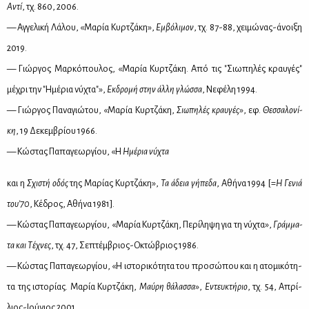
Αντί
, τχ. 860, 2006.
— Αγ­γε­λι­κή Λά­λου, «Μα­ρία Κυρ­τζά­κη»,
Εμ­βό­λι­μον
, τχ. 87-88, χει­μώ­νας-άνοι­ξη
2019.
— Γιώρ­γος Μαρ­κό­που­λος, «Μα­ρία Κυρ­τζά­κη. Από τις "Σιω­πη­λές κραυ­γές"
μέ­χρι την "Ημέ­ρια νύ­χτα"»,
Εκ­δρο­μή στην άλ­λη γλώσ­σα
, Νε­φέ­λη 1994.
— Γιώρ­γος Πα­να­γιώ­του, «Μα­ρία Κυρ­τζά­κη,
Σιω­πη­λές κραυ­γές
», εφ.
Θεσ­σα­λο­νί­
κη
, 19 Δε­κεμ­βρί­ου 1966.
— Κώ­στας Πα­πα­γε­ωρ­γί­ου, «Η
Ημέ­ρια νύ­χτα
και η
Σχι­στή οδός
της Μα­ρί­ας Κυρ­τζά­κη»,
Τα άδεια γή­πε­δα
, Αθή­να 1994 [=
Η Γε­νιά
του­’70
, Κέ­δρος, Αθή­να 1981].
— Κώ­στας Πα­πα­γε­ωρ­γί­ου, «Μα­ρία Κυρ­τζά­κη, Πε­ρί­λη­ψη για τη νύ­χτα»,
Γράμ­μα­
τα και Τέ­χνες
, τχ. 47, Σε­πτέμ­βριος-Οκτώ­βριος 1986.
— Κώ­στας Πα­πα­γε­ωρ­γί­ου, «Η ιστο­ρι­κό­τη­τα του προ­σώ­που και η ατο­μι­κό­τη­
τα της ιστο­ρί­ας. Μα­ρία Κυρ­τζά­κη,
Μαύ­ρη θά­λασ­σα
»,
Εντευ­κτή­ριο
, τχ. 54, Απρί­
λιος-Ιού­νιος 2001.