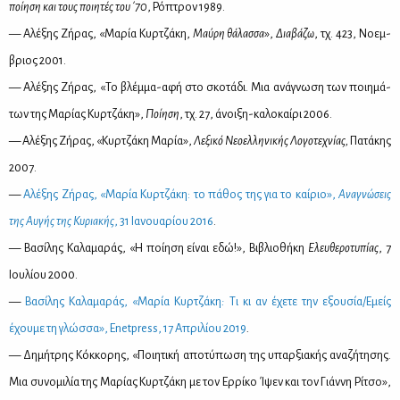
ποί­η­ση και τους ποι­η­τές του ΄70
, Ρό­πτρον 1989.
— Αλέ­ξης Ζή­ρας, «Μα­ρία Κυρ­τζά­κη,
Μαύ­ρη θά­λασ­σα
»,
Δια­βά­ζω
, τχ. 423, Νο­εμ­
βριος 2001.
— Αλέ­ξης Ζή­ρας, «Το βλέμ­μα-αφή στο σκο­τά­δι. Μια ανά­γνω­ση των ποι­η­μά­
των της Μα­ρί­ας Κυρ­τζά­κη»,
Ποί­η­ση
, τχ. 27, άνοι­ξη-κα­λο­καί­ρι 2006.
— Αλέ­ξης Ζή­ρας, «Κυρ­τζά­κη Μα­ρία»,
Λε­ξι­κό Νε­ο­ελ­λη­νι­κής Λο­γο­τε­χνί­ας,
Πα­τά­κης
2007.
—
Αλέ­ξης Ζή­ρας, «Μα­ρία Κυρ­τζά­κη: το πά­θος της για το καί­ριο»,
Ανα­γνώ­σεις
της Αυ­γής της Κυ­ρια­κής
, 31 Ια­νουα­ρί­ου 2016
.
— Βα­σί­λης Κα­λα­μα­ράς, «Η ποί­η­ση εί­ναι εδώ!», Βι­βλιο­θή­κη
Ελευ­θε­ρο­τυ­πί­ας
, 7
Ιου­λί­ου 2000.
—
Βα­σί­λης Κα­λα­μα­ράς, «Μα­ρία Κυρ­τζά­κη
:
Τι κι αν έχε­τε την εξου­σία/Εμείς
έχου­με τη γλώσ­σα», Enetpress, 17 Απρι­λί­ου 2019
.
— Δη­μή­τρης Κόκ­κο­ρης, «Ποι­η­τι­κή απο­τύ­πω­ση της υπαρ­ξια­κής ανα­ζή­τη­σης.
Μια συ­νο­μι­λία της Μα­ρί­ας Κυρ­τζά­κη με τον Ερ­ρί­κο Ίψεν και τον Γιάν­νη Ρί­τσο»,