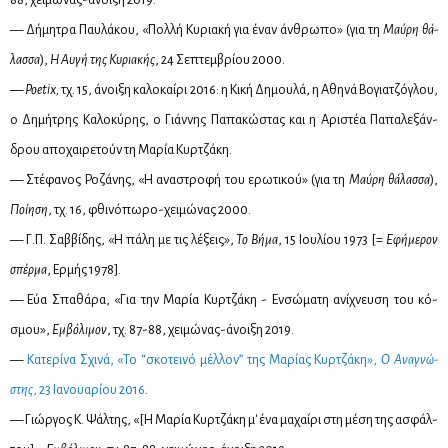
— Δή­μη­τρα Παυ­λά­κου, «Πολ­λή Κυ­ρια­κή για έναν άν­θρω­πο» (για τη
Μαύ­ρη θά­
λασ­σα
),
Η Αυ­γή της Κυ­ρια­κής
, 24 Σε­πτεμ­βρί­ου 2000.
— Poetix,
τχ.
15, άνοι­ξη κα­λο­καί­ρι 2016: η Κι­κή Δη­μου­λά, η Αθη­νά Βο­για­τζό­γλου,
ο Δη­μή­τρης Κα­λο­κύ­ρης, ο Γιάν­νης Πα­πα­κώ­στας και η Αρι­στέα Πα­πα­λε­ξάν­
δρου απο­χαι­ρε­τούν τη Μα­ρία Κυρ­τζά­κη.
— Στέ­φα­νος Ρο­ζά­νης, «Η ανα­στρο­φή του ερω­τι­κού» (για τη
Μαύ­ρη θά­λασ­σα
),
Ποί­η­ση
, τχ. 16, φθι­νό­πω­ρο-χει­μώ­νας 2000.
— Γ.Π. Σαβ­βί­δης, «Η πά­λη με τις λέ­ξεις»,
Το Βή­μα
, 15 Ιου­λί­ου 1973 [=
Εφή­με­ρον
σπέρ­μα
, Ερ­μής 1978].
— Εύα Σπα­θά­ρα, «Για την Μα­ρία Κυρ­τζά­κη - Εν­σώ­μα­τη ανί­χνευ­ση του κό­
σμου»,
Εμ­βό­λι­μον
, τχ. 87-88, χει­μώ­νας-άνοι­ξη 2019.
—
Κα­τε­ρί­να Σχι­νά, «Το “σκο­τει­νό μέλ­λον” της Μα­ρί­ας Κυρ­τζά­κη»,
Ο Ανα­γνώ­
στης
, 23 Ια­νουα­ρί­ου 2016
.
— Γιώρ­γος Κ. Ψάλ­της, «[Η Μα­ρία Κυρ­τζά­κη μ' ένα μα­χαί­ρι στη μέ­ση της ασφάλ­