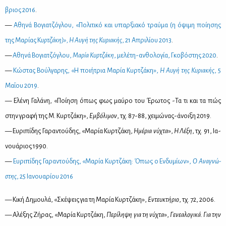
βριος 2016
.
—
Αθη­νά Βο­για­τζό­γλου, «Πο­λι­τι­κό και υπαρ­ξια­κό τραύ­μα (η όψι­μη ποί­η­σης
της Μα­ρί­ας Κ
υρ­τζά­κη)», Η Αυ­γή της Κυ­ρια­κής
, 21 Απρι­λί­ου 2013
.
—
Αθη­νά Βο­για­τζό­γλου,
Μα­ρία Κυρ­τζά­κη
, με­λέ­τη-αν­θο­λο­γία, Γκο­βό­στης 2020
.
—
Κώ­στας Βούλ­γα­ρης, «Η ποι­ή­τρια Μα­ρία Κυρ­τζά­κη»,
Η Αυ­γή της Κυ­ρια­κής
, 5
Μα­ΐ­ου 2019
.
— Ελέ­νη Γα­λά­νη, «Ποί­η­ση όπως φως μαύ­ρο του Έρω­τος -Τα τι και τα πώς
στην γρα­φή της Μ. Κυρ­τζά­κη»,
Εμ­βό­λι­μον
, τχ. 87-88, χει­μώ­νας-άνοι­ξη 2019.
— Ευ­ρι­πί­δης Γα­ρα­ντού­δης, «Μα­ρία Κυρ­τζά­κη,
Ημέ­ρια νύ­χτα
»,
Η Λέ­ξη
, τχ. 91, Ια­
νουά­ριος 1990.
—
Ευ­ρι­πί­δης Γα­ρα­ντού­δης, «Μα­ρία Κυρ­τζά­κη: Όπως ο Εν­δυ­μί­ων»,
Ο Ανα­γνώ­
στης
, 25 Ια­νουα­ρί­ου 2016
— Κι­κή Δη­μου­λά, «Σκέ­ψεις για τη Μα­ρία Κυρ­τζά­κη»,
Εντευ­κτή­ριο
, τχ. 72, 2006.
— Αλέ­ξης Ζή­ρας, «Μα­ρία Κυρ­τζά­κη,
Πε­ρί­λη­ψη για τη νύ­χτα
»,
Γε­νε­α­λο­γι­κά. Για την