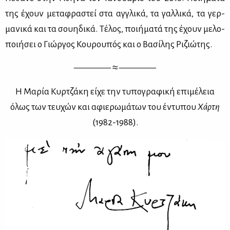
της έχουν με­τα­φρα­στεί στα αγ­γλι­κά, τα γαλ­λι­κά, τα γερ­
μα­νι­κά και τα σου­η­δι­κά. Τέ­λος, ποι­ή­μα­τά της έχουν με­λο­
ποι­ή­σει ο Γιώρ­γος Κου­ρου­πός και ο Βα­σί­λης Ρι­ζιώ­της.
———— ≈ ————
Η Μα­ρία Κυρ­τζά­κη εί­χε την τυ­πο­γρα­φι­κή επι­μέ­λεια
όλως των τευ­χών και αφιε­ρω­μά­των του έντυ­που
Χάρ­τη
(1982-1988).