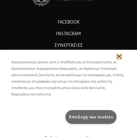
FACEBOOK
INSTAGRAM
ΣΥΝΕΡΓΑΣΊΕΣ
ΔΙΑΦΗΜΙΣΗ
Χρησιμοποιούμε cookies ώστε η τοποθεσία μας να λειτουργεί σωστά, να
ΕΠΙΚΟΙΝΩΝΙΑ
εξατομικεύουμε περιεχόμενο και διαφημίσεις, να παρέχουμε λειτουργίες
μέσων κοινωνικής δικτύωσης και να αναλύουμε την κυκλοφορία μας. Επίσης,
ΣΥΝΤΕΛΕΣΤΕΣ
κοινοποιούμε πληροφορίες σχετικά με την από μέρους σας χρήση της
τοποθεσίας μας στους συνεργάτες μέσων κοινωνικής δικτύωσης,
ΤΑΥΤΟΤΗΤΑ
διαφημίσεων και ανάλυσης.
ΠΡΟΣΩΠΙΚΆ ΔΕΔΟΜΈΝΑ
ΟΡΟΙ ΧΡΗΣΗΣ
Αποδοχή των cookies
pencilcase.gr