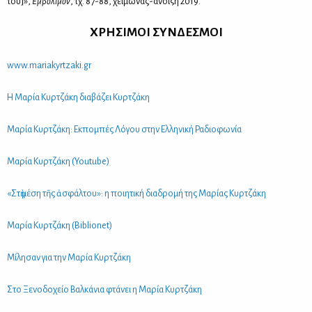
του]»,
Εμ­βό­λι­μον
, τχ. 87-88, χει­μώ­νας-άνοι­ξη 2019.
ΧΡΗ­ΣΙ­ΜΟΙ ΣΥΝ­ΔΕ­ΣΜΟΙ
www.​mar​iaky​rtza​ki.​gr
Η Μα­ρία Κυρ­τζά­κη δια­βά­ζει Κυρ­τζά­κη
Μα­ρία Κυρ­τζά­κη: Εκ­πο­μπές Λό­γου στην Ελ­λη­νι­κή Ρα­διο­φω­νία
Μα­ρία Κυρ­τζά­κη (Youtube)
«Στὴ μέ­ση τῆς ἀσφάλ­του»: η ποι­η­τι­κή δια­δρο­μή της Μα­ρί­ας Κυρ­τζά­κη
Μα­ρία Κυρ­τζά­κη (Biblionet)
Μί­λη­σαν για την Μα­ρία Κυρ­τζά­κη
Στο Ξε­νο­δο­χείο Βαλ­κά­νια φτά­νει η Μα­ρία Κυρ­τζά­κη