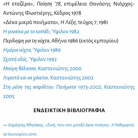
«Η ετα­ζέ­ρα»,
Ποί­η­ση ’78
, επι­μέ­λεια Θα­νά­σης Νιάρ­χος-
Αντώ­νης Φω­στιέ­ρης, Κέ­δρος 1978
«Δέ­κα μι­κρά ποι­ή­μα­τα»,
Η Λέ­ξη
, τεύ­χος 7, 1981
Η γυ­ναί­κα με το κο­πά­δι,
Ύψι­λον 1982
Πε­ρί­λη­ψη για τη νύ­χτα
, Αθή­να 1986 (εκτός εμπο­ρί­ου)
Ημέ­ρια νύ­χτα,
Ύψι­λον 1989
Σχι­στή οδός,
Ύψι­λον 1992
Μαύ­ρη θά­λασ­σα,
Κα­στα­νιώ­της 2000
Λι­γο­στό και να χά­νε­ται,
Κα­στα­νιώ­της 2002
Στη μέ­ση της ασφάλ­του. Ποι­ή­μα­τα 1973-2002,
Κα­στα­νιώ­της
2005
ΕΝ­ΔΕΙ­ΚΤΙ­ΚΗ ΒΙ­ΒΛΙΟ­ΓΡΑ­ΦΙΑ
—
Δη­μή­τρης Αθη­νά­κης, «Ζωή, που στο με­τα­ξύ έγι­νε ποί­η­ση»,
Η Κα­θη­με­ρι­νή
,
30 Ια­νουα­ρί­ου 2016
.