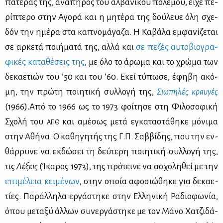
πα­τέ­ρας της, ανά­πη­ρος του αλ­βα­νι­κού πο­λέ­μου, εί­χε πε­
ρί­πτε­ρο στην Αγο­ρά και η μη­τέ­ρα της δού­λευε όλη σχε­
δόν την ημέ­ρα στα κα­πνο­μά­γα­ζα. Η Κα­βά­λα εμ­φα­νί­ζε­ται
σε αρ­κε­τά ποι­ή­μα­τά της, αλ­λά και
σε πε­ζές αυ­το­βιο­γρα­
φι­κές κα­τα­θέ­σεις της
, με όλο το άρω­μα και το χρώ­μα των
δε­κα­ε­τιών του ’50 και του ’60. Εκεί τύ­πω­σε, έφη­βη ακό­
μη, την πρώ­τη ποι­η­τι­κή συλ­λο­γή της,
Σιω­πη­λές κραυ­γές
(1966).Από το 1966 ως το 1973 φοί­τη­σε στη Φι­λο­σο­φι­κή
Σχο­λή του
και αμέ­σως με­τά εγκα­τα­στά­θη­κε μό­νι­μα
ΑΠΘ
στην Αθή­να. Ο κα­θη­γη­τής της Γ.Π. Σαβ­βί­δης, που την εν­
θάρ­ρυ­νε να εκ­δώ­σει τη δεύ­τε­ρη ποι­η­τι­κή συλ­λο­γή της,
τις
Λέ­ξεις
(Ίκα­ρος 1973), της πρό­τει­νε να ασχο­λη­θεί με την
επι­μέ­λεια κει­μέ­νων
, στην οποία αφο­σιώ­θη­κε για δε­κα­ε­
τί­ες. Πα­ράλ­λη­λα ερ­γά­στη­κε στην Ελ­λη­νι­κή Ρα­διο­φω­νία,
όπου με­τα­ξύ άλ­λων συ­νερ­γά­στη­κε με τον Μά­νο Χα­τζι­δά­