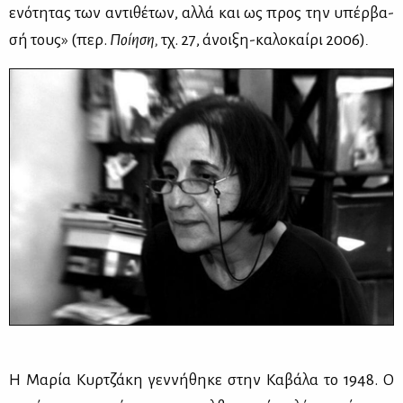
ενό­τη­τας των αντι­θέ­των, αλ­λά και ως προς την υπέρ­βα­
σή τους»
(περ.
Ποί­η­ση
,
τχ. 27, άνοι­ξη-κα­λο­καί­ρι 2006)
.
Η Μα­ρία Κυρ­τζά­κη γεν­νή­θη­κε στην Κα­βά­λα το 1948. Ο