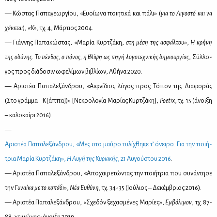
— Κώ­στας Πα­πα­γε­ωρ­γί­ου, «Ευοί­ω­να ποι­η­τι­κά και πά­λι» (
για το Λι­γο­στό και να
χά­νε­ται
),
«Κ»
, τχ. 4, Μάρ­τιος 2004.
— Γιάν­νης Πα­πα­κώ­στας, «Μα­ρία Κυρ­τζά­κη,
στη μέ­ση της ασφάλ­του
»,
Η κρή­νη
της οδύ­νης. Το πέν­θος, ο πό­νος, η θλί­ψη ως πη­γή λο­γο­τε­χνι­κής δη­μιουρ­γί­ας
, Σύλ­λο­
γος προς διά­δο­σιν ωφε­λί­μων βι­βλί­ων, Αθή­να 2020.
— Αρι­στέα Πα­πα­λε­ξάν­δρου, «Αιφ­νί­διος λό­γος προς Τό­πον της Δια­φο­ράς
(Στο γράμ­μα –Κ[άπ­πα])» [Νε­κρο­λο­γία Μα­ρί­ας Κυρ­τζά­κη],
Poetix
, τχ. 15 (άνοι­ξη
– κα­λο­καί­ρι 2016).
—
Αρι­στέα Πα­πα­λε­ξάν­δρου, «Μες στο μαύ­ρο τυ­λί­χθη­κε τ’ όνει­ρο. Για την ποι­ή­
τρια Μα­ρία Κυρ­τζά­κη»,
Η Αυ­γή της Κυ­ρια­κής
, 21 Αυ­γού­στου 2016
.
— Αρι­στέα Πα­πα­λε­ξάν­δρου, «Απο­χαι­ρε­τώ­ντας την ποι­ή­τρια που συ­νά­ντη­σε
την
Γυ­ναί­κα με το κο­πά­δι
»,
Νέα Ευ­θύ­νη
, τχ. 34-35 (Ιού­λιος – Δε­κέμ­βριος 2016).
— Αρι­στέα Πα­πα­λε­ξάν­δρου, «Σχε­δόν ξε­χα­σμέ­νες Μα­ρί­ες»,
Εμ­βό­λι­μον
, τχ. 87-
88, χει­μώ­νας-άνοι­ξη 2019.