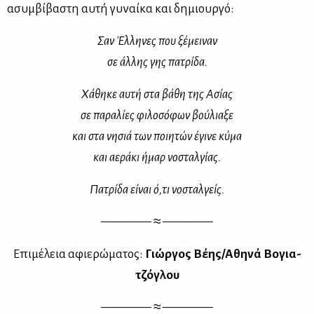
ασυμ­βί­βα­στη αυ­τή γυ­ναί­κα και δη­μιουρ­γό:
Σαν Έλ­λη­νες που ξέ­μει­ναν
σε άλ­λης γης πα­τρί­δα.
Χά­θη­κε αυ­τή στα βά­θη της Ασί­ας
σε πα­ρα­λί­ες φι­λο­σό­φων βού­λια­ξε
και στα νη­σιά των ποι­η­τών έγι­νε κύ­μα
και αε­ρά­κι ήμαρ νο­σταλ­γί­ας.
Πα­τρί­δα εί­ναι ό,τι νο­σταλ­γείς.
———— ≈ ————
Επι­μέ­λεια αφιε­ρώ­μα­τος:
Γιώρ­γος Βέ­ης/Αθη­νά Βο­για­
τζό­γλου
———— ≈ ————