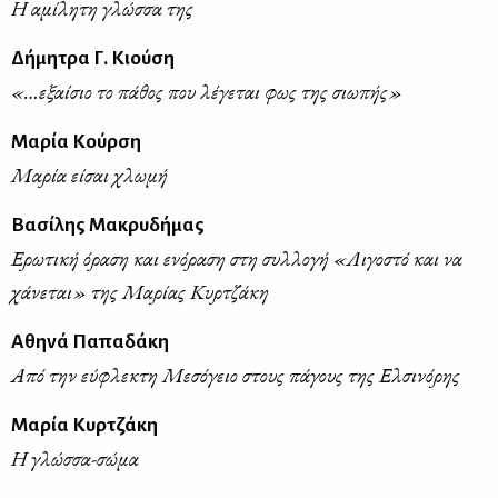
Η αμίλητη γλώσσα της
Δήμητρα Γ. Κιούση
«…εξαίσιο το πάθος που λέγεται φως της σιωπής»
Μαρία Κούρση
Μαρία είσαι χλωμή
Βασίλης Μακρυδήμας
Ερωτική όραση και ενόραση στη συλλογή «Λιγοστό και να
χάνεται» της Μαρίας Κυρτζάκη
Αθηνά Παπαδάκη
Από την εύφλεκτη Μεσόγειο στους πάγους της Ελσινόρης
Μαρία Κυρτζάκη
Η γλώσσα-σώμα