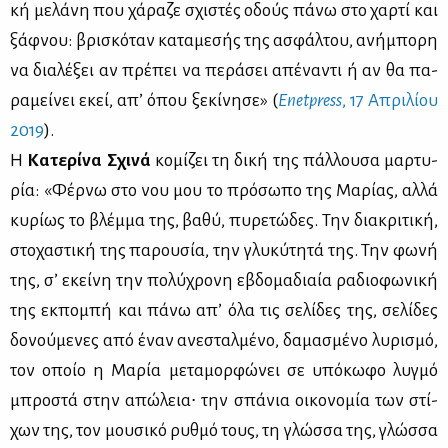
κή με­λά­νη που χά­ρα­ζε σχι­στές οδούς πά­νω στο χαρ­τί και
ξάφ­νου: βρι­σκό­ταν κα­τα­με­σής της ασφάλ­του, ανή­μπο­ρη
να δια­λέ­ξει αν πρέ­πει να πε­ρά­σει απέ­να­ντι ή αν θα πα­
ρα­μεί­νει εκεί, απ’ όπου ξε­κί­νη­σε» (
Enetpress
, 17 Απρι­λί­ου
2019
).
H
Κα­τε­ρί­να Σχι­νά
κο­μί­ζει τη δι­κή της πάλ­λου­σα μαρ­τυ­
ρία: «Φέρ­νω στο νου μου το πρό­σω­πο της Μα­ρί­ας, αλ­λά
κυ­ρί­ως το βλέμ­μα της, βα­θύ, πυ­ρε­τώ­δες. Την δια­κρι­τι­κή,
στο­χα­στι­κή της πα­ρου­σία, την γλυ­κύ­τη­τά της. Την φω­νή
της, σ’ εκεί­νη την πο­λύ­χρο­νη εβδο­μα­διαία ρα­διο­φω­νι­κή
της εκ­πο­μπή και πά­νω απ’ όλα τις σε­λί­δες της, σε­λί­δες
δο­νού­με­νες από έναν ανε­σταλ­μέ­νο, δα­μα­σμέ­νο λυ­ρι­σμό,
τον οποίο η Μα­ρία με­τα­μορ­φώ­νει σε υπό­κω­φο λυγ­μό
μπρο­στά στην απώ­λεια∙ την σπά­νια οι­κο­νο­μία των στί­
χων της, τον μου­σι­κό ρυθ­μό τους, τη γλώσ­σα της, γλώσ­σα