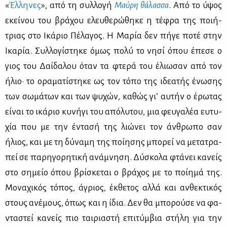
«
Έλ­λη­νες
», από τη συλ­λο­γή
Μαύ­ρη θά­λασ­σα
. Από το ύψος
εκεί­νου του βρά­χου ελευ­θε­ρώ­θη­κε η τέ­φρα της ποι­ή­
τριας στο Ικά­ριο Πέ­λα­γος. Η Μα­ρία δεν πή­γε πο­τέ στην
Ικα­ρία. Συλ­λο­γί­στη­κε όμως πο­λύ το νη­σί όπου έπε­σε ο
γιος του Δαί­δα­λου όταν τα φτε­ρά του έλιω­σαν από τον
ήλιο· το ορα­μα­τί­στη­κε ως τον τό­πο της ιδε­α­τής ένω­σης
των σω­μά­των και των ψυ­χών, κα­θώς γι’ αυ­τήν ο έρω­τας
εί­ναι το ικά­ριο κυ­νή­γι του από­λυ­του, μια φευ­γα­λέα ευ­τυ­
χία που με την έντα­σή της λιώ­νει τον άν­θρω­πο σαν
ήλιος, και με τη δύ­να­μη της ποί­η­σης μπο­ρεί να με­τα­τρα­
πεί σε πα­ρη­γο­ρη­τι­κή ανά­μνη­ση. Δύ­σκο­λα φτά­νει κα­νείς
στο ση­μείο όπου βρί­σκε­ται ο βρά­χος με το ποί­η­μά της.
Μο­να­χι­κός τό­πος, άγριος, έκ­θε­τος αλ­λά και αν­θε­κτι­κός
στους ανέ­μους, όπως και η ίδια. Δεν θα μπο­ρού­σε να φα­
ντα­στεί κα­νείς πιο ται­ρια­στή επι­τύμ­βια στή­λη για την