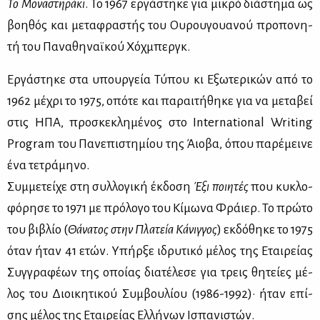
Το Μο­να­στη­ρά­κι
. Το 1967 ερ­γά­στη­κε για μι­κρό διά­στη­μα ως
βοη­θός και με­τα­φρα­στής του Ου­ρου­γουα­νού προ­πο­νη­
τή του Πα­να­θη­ναϊ­κού Χόχ­μπεργκ.
Ερ­γά­στη­κε στα υπουρ­γεία Τύ­που κι Εξω­τε­ρι­κών από το
1962 μέ­χρι το 1975, οπό­τε και πα­ραι­τή­θη­κε για να με­τα­βεί
στις ΗΠΑ, προ­σκε­κλη­μέ­νος στο International Writing
Program του Πα­νε­πι­στη­μί­ου της Άιο­βα, όπου πα­ρέ­μει­νε
ένα τε­τρά­μη­νο.
Συμ­με­τεί­χε στη συλ­λο­γι­κή έκ­δο­ση
Έξι ποι­η­τές
που κυ­κλο­
φό­ρη­σε το 1971 με πρό­λο­γο του Κί­μω­να Φράιερ. Το πρώ­το
του βι­βλίο (
Θά­να­τος στην Πλα­τεία Κά­νιγ­γος
) εκ­δό­θη­κε το 1975
όταν ήταν 41 ετών. Υπήρ­ξε ιδρυ­τι­κό μέ­λος της Εται­ρεί­ας
Συγ­γρα­φέ­ων της οποί­ας δια­τέ­λε­σε για τρεις θη­τεί­ες μέ­
λος του Διοι­κη­τι­κού Συμ­βου­λί­ου (1986-1992)· ήταν επί­
σης μέ­λος της Εται­ρεί­ας Ελ­λή­νων Ισπα­νι­στών.