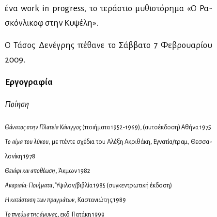
ένα work in progress, το τε­ρά­στιο μυ­θι­στό­ρη­μα «Ο Ρα­
σκόν­λι­κοφ στην Κυ­ψέ­λη».
Ο Τά­σος Δε­νέ­γρης πέ­θα­νε το Σάβ­βα­το 7 Φε­βρουα­ρί­ου
2009.
Ερ­γο­γρα­φία
Ποί­η­ση
Θά­να­τος στην Πλα­τεία Κά­νιγ­γος
(ποι­ή­μα­τα 1952-1969), (αυ­το­έκ­δο­ση) Αθή­να 1975
Το αί­μα του λύ­κου
, με πέ­ντε σχέ­δια του Αλέ­ξη Ακρι­θά­κη, Εγνα­τία/τραμ, Θεσ­σα­
λο­νί­κη 1978
Θειά­φι και απο­θέ­ω­ση
, Άκ­μων 1982
Ακα­ριαία: Ποι­ή­μα­τα
, Ύψι­λον/βι­βλία 1985 (συ­γκε­ντρω­τι­κή έκ­δο­ση)
Η κα­τά­στα­ση των πραγ­μά­των
, Κα­στα­νιώ­της 1989
Το πνεύ­μα της άμυ­νας
, εκδ. Πα­τά­κη 1999