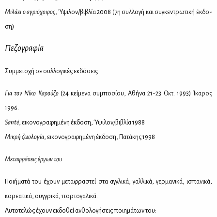
Μι­λά­ει ο αγριό­χοι­ρος
, Ύψι­λον/βι­βλία 2008 (7η συλ­λο­γή και συ­γκε­ντρω­τι­κή έκ­δο­
ση)
Πε­ζο­γρα­φία
Συμ­με­το­χή σε συλ­λο­γι­κές εκ­δό­σεις
Για τον Νί­κο Κα­ρού­ζο
(24 κεί­με­να συ­μπο­σί­ου, Αθή­να 21-23 Οκτ. 1993) Ίκα­ρος
1996.
Santė
, ει­κο­νο­γρα­φη­μέ­νη έκ­δο­ση, Ύψι­λον
/
βι­βλία 1988
Μι­κρή ζω­ο­λο­γία
, ει­κο­νο­γρα­φη­μέ­νη έκ­δο­ση, Πα­τά­κης 1998
Με­τα­φρά­σεις έρ­γων του
Ποι­ή­μα­τά του έχουν με­τα­φρα­στεί στα αγ­γλι­κά, γαλ­λι­κά, γερ­μα­νι­κά, ισπα­νι­κά,
κο­ρε­α­τι­κά, ουγ­γρι­κά, πορ­το­γα­λι­κά.
Αυ­το­τε­λώς έχουν εκ­δο­θεί αν­θο­λο­γή­σεις ποι­η­μά­των του: