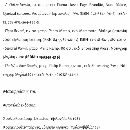
•
A
Outra
Vers
ã
o
, 64 σσ., μτ­φρ. Fiama Hasse Pays Brandão, Nuno Júdice,
Quetzal Editores, Λι­σα­βώ­να (Πορ­το­γα­λία) 1994 (ISBN: 972-564-196-5), ISBN-
13: 978-972-564-196-5.
•
Flora
Brutal
, 112 σσ. μτ­φρ. Pedro Mateo, εκδ. Maremoto, Mά­λα­γα (Ισπα­νία)
2000 δί­γλωσ­ση έκ­δο­ση, (ISBN: 84-7785-401-7), ISBN-13: 978-84-7785-401-2.
•
Selected
Poems
, μτ­φρ. Philip Ramp, 80 σσ., εκδ. Shoestring Press, Nό­τινγ­χαμ
(Αγ­γλία) 2000 (
ISBN: 1 899549 43 9).
•
The Wild Boar Speaks
, μτ­φρ. Philip Ramp, 272 σσ., εκδ. Shoestring Press, Nό­
τινγ­χαμ (Αγ­γλία) 2017 (ISBN: 978-1-910323-44-1).
Με­τα­φρά­σεις του
Αυ­το­τε­λείς εκ­δό­σεις
Χού­λιο Κορ­τά­σαρ,
Οκτά­ε­δρο
, Ύψι­λον/βι­βλία 1983
Χόρ­χε Λουίς Μπόρ­χες,
Εβα­ρί­στο Κα­ριέ­γκο
, Ύψι­λον/βι­βλία 1984