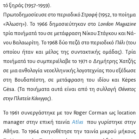
τό ξη­ράς (1957-1959).
Πρω­το­δη­μο­σί­ευ­σε στο πε­ριο­δι­κό
Στρο­φή
(1952, το ποί­η­μα
«Άλω­ση»). Το 1966 δη­μο­σιεύ­τη­καν στο
London
Magazine
τρία ποι­ή­μα­τά του σε με­τά­φρα­ση Νί­κου Στά­γκου και Νά­
νου Βα­λα­ω­ρί­τη. Το 1968 δύο πε­ζά στο πε­ριο­δι­κό
Πά­λι
(του
οποί­ου ήταν και μέ­λος της συ­ντα­κτι­κής ομά­δας). Τρία
ποι­ή­μα­τά του συ­μπε­ριέ­λα­βε το 1971 ο Δη­μή­τρης Χα­τζής
σε μια αν­θο­λο­γία νε­ο­ελ­λη­νι­κής λο­γο­τε­χνί­ας που εξέ­δω­σε
στη Βου­δα­πέ­στη, σε με­τά­φρα­ση του ιδί­ου και Kėpes
Gėsa. (Τα ποι­ή­μα­τα αυ­τά εί­ναι από τη συλ­λο­γή
Θά­να­τος
στην Πλα­τεία Κά­νιγ­γος
).
Το 1961 συ­νερ­γά­στη­κε με τον Roger Corman ως location
manager στην επι­κή ται­νία
Atlas
που γυ­ρί­στη­κε στην
Αθή­να. Το 1964 σκη­νο­θέ­τη­σε την ται­νία μι­κρού μή­κους