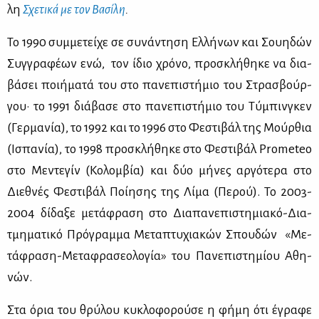
λη
Σχε­τι­κά με τον Βα­σί­λη
.
Το 1990 συμ­με­τεί­χε σε συ­νά­ντη­ση Ελ­λή­νων και Σου­η­δών
Συγ­γρα­φέ­ων ενώ, τον ίδιο χρό­νο, προ­σκλή­θη­κε να δια­
βά­σει ποι­ή­μα­τά του στο πα­νε­πι­στή­μιο του Στρα­σβούρ­
γου· το 1991 διά­βα­σε στο πα­νε­πι­στή­μιο του Tύ­μπιν­γκεν
(Γερ­μα­νία), το 1992 και το 1996 στο Φε­στι­βάλ της Μούρ­θια
(Ισπα­νία), το 1998 προ­σκλή­θη­κε στο Φε­στι­βάλ Prometeo
στο Με­ντε­γίν (Κο­λομ­βία) και δύο μή­νες αρ­γό­τε­ρα στο
Διε­θνές Φε­στι­βάλ Ποί­η­σης της Λί­μα (Πε­ρού). Το 2003-
2004 δί­δα­ξε με­τά­φρα­ση στο Δια­πα­νε­πι­στη­μια­κό-Δια­
τμη­μα­τι­κό Πρό­γραμ­μα Με­τα­πτυ­χια­κών Σπου­δών «Με­
τά­φρα­ση-Με­τα­φρα­σε­ο­λο­γία» του Πα­νε­πι­στη­μί­ου Αθη­
νών.
Στα όρια του θρύ­λου κυ­κλο­φο­ρού­σε η φή­μη ότι έγρα­φε