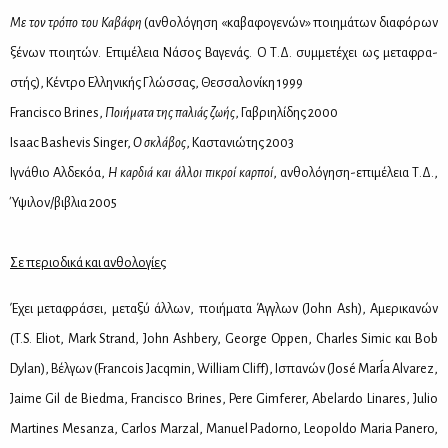
Με τον τρό­πο του Κα­βά­φη
(αν­θο­λό­γη­ση «κα­βα­φο­γε­νών» ποι­η­μά­των δια­φό­ρων
ξέ­νων ποι­η­τών. Επι­μέ­λεια Νά­σος Βα­γε­νάς. Ο Τ.Δ. συμ­με­τέ­χει ως με­τα­φρα­
στής), Κέ­ντρο Ελ­λη­νι­κής Γλώσ­σας, Θεσ­σα­λο­νί­κη 1999
Francisco Brines,
Ποι­ή­μα­τα της πα­λιάς ζω­ής
, Γα­βρι­η­λί­δης 2000
Isaac Bashevis Singer,
Ο σκλά­βος
, Κα­στα­νιώ­της 2003
Ιγνά­θιο Αλ­δε­κόα,
Η καρ­διά και άλ­λοι πι­κροί καρ­ποί
, αν­θο­λό­γη­ση-επι­μέ­λεια Τ.Δ.,
Ύψι­λον/βι­βλια 2005
Σε πε­ριο­δι­κά και αν­θο­λο­γί­ες
Έχει με­τα­φρά­σει, με­τα­ξύ άλ­λων, ποι­ή­μα­τα Άγ­γλων (John Ash), Αμε­ρι­κα­νών
(T.S. Eliot, Mark Strand, John Ashbery, George Oppen, Charles Simic και Bob
Dylan), Βέλ­γων (Francois Jacqmin, William Cliff), Ισπα­νών (José MarÍa Alvarez,
Jaime Gil de Biedma, Francisco Brines, Pere Gimferer, Abelardo Linares, Julio
Martines Mesanza, Carlos Marzal, Manuel Padorno, Leopoldo Maria Panero,