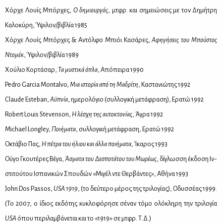
Χόρ­χε Λουίς Μπόρ­χες,
Ο δη­μιουρ­γός
, μτ­φρ. και ση­μειώ­σεις με τον Δη­μή­τρη
Κα­λο­κύ­ρη, Ύψι­λον/βι­βλία 1985
Χόρ­χε Λουίς Μπόρ­χες & Αντόλ­φο Μπιόι Κα­σά­ρες,
Αφη­γή­σεις του Μπού­στος
Ντο­μέκ
, Ύψι­λον/βι­βλία 1989
Χού­λιο Κορ­τά­σαρ,
Τα μυ­στι­κά όπλα
, Από­πει­ρα 1990
Pedro Garcia Montalvo,
Μια ιστο­ρία από τη Μα­δρί­τη
, Κα­στα­νιώ­της 1992
Claude Esteban,
Αϋ­πνία
, ημε­ρο­λό­γιο (συλ­λο­γι­κή με­τά­φρα­ση), Ερα­τώ 1992
Robert Louis Stevenson,
Η λέ­σχη της αυ­το­κτο­νί­ας
, Άγρα 1992
Michael Longley,
Ποι­ή­μα­τα
, συλ­λο­γι­κή με­τά­φρα­ση, Ερα­τώ 1992
Οκτά­βιο Πας,
Η πέ­τρα του ήλιου και άλ­λα ποι­ή­μα­τα
, Ίκα­ρος 1993
Ού­γο Γκου­τέ­ρες Βέ­γα,
Άσμα­τα του Δε­σπο­τά­του του Μω­ρέ­ως
, δί­γλωσ­ση έκ­δο­ση Ιν­
στι­τού­του Ισπα­νι­κών Σπου­δών «Μι­γέλ ντε Θερ­βά­ντες», Αθή­να 1993
John Dos Passos,
USA 1919
, (το δεύ­τε­ρο μέ­ρος της τρι­λο­γί­ας), Οδυσ­σέ­ας 1999.
(Το 2007, o ίδιος εκ­δό­της κυ­κλο­φό­ρη­σε σ᾽έ­ναν τό­μο ολό­κλη­ρη την τρι­λο­γία
USA
όπου πε­ρι­λαμ­βά­νε­ται και το «1919» σε μτ­φρ. Τ.Δ.)