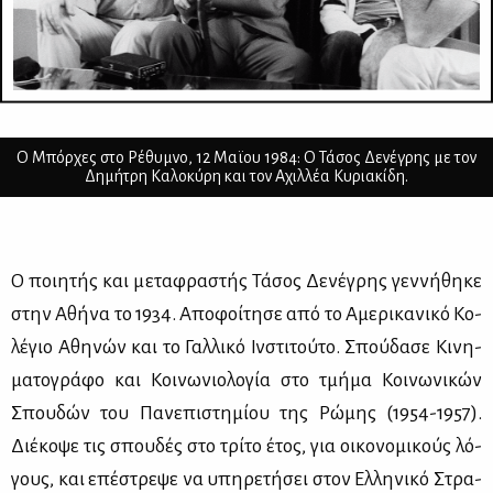
Ο Μπόρχες στο Ρέθυμνο, 12 Μαϊου 1984: Ο Τάσος Δενέγρης με τον
Δημήτρη Καλοκύρη και τον Αχιλλέα Κυριακίδη.
Ο ποι­η­τής και με­τα­φρα­στής Τά­σος Δε­νέ­γρης γεν­νή­θη­κε
στην Αθή­να τo 1934. Απο­φοί­τη­σε από το Αμε­ρι­κα­νι­κό Κο­
λέ­γιο Αθη­νών και το Γαλ­λι­κό Ιν­στι­τού­το. Σπού­δα­σε Κι­νη­
μα­το­γρά­φο και Κοι­νω­νιο­λο­γία στο τμή­μα Κοι­νω­νι­κών
Σπου­δών του Πα­νε­πι­στη­μί­ου της Ρώ­μης (1954-1957).
Διέ­κο­ψε τις σπου­δές στο τρί­το έτος, για οι­κο­νο­μι­κούς λό­
γους, και επέ­στρε­ψε να υπη­ρε­τή­σει στον Ελ­λη­νι­κό Στρα­