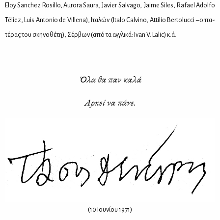
Eloy Sanchez Rosillo, Aurora Saura, Javier Salvago, Jaime Siles, Rafael Adolfo
Téliez, Luis Antonio de Villena), Ιτα­λών (Italo Calvino, Attilio Bertolucci –ο πα­
τέ­ρας του σκη­νο­θέ­τη), Σέρ­βων (από τα αγ­γλι­κά: Ivan V. Lalic) κ.ά.
Όλα θα παν κα­λά
Αρ­κεί να πά­νε.
(10 Ιου­νί­ου 1971)