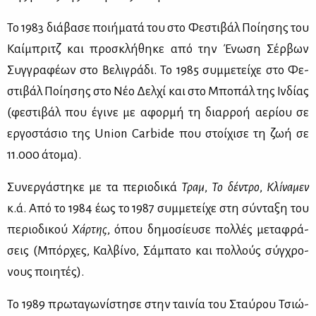
Το 1983 διά­βα­σε ποι­ή­μα­τά του στο Φε­στι­βάλ Ποί­η­σης του
Καί­μπριτζ και προ­σκλή­θη­κε από την Ένω­ση Σέρ­βων
Συγ­γρα­φέ­ων στο Βε­λι­γρά­δι. Το 1985 συμ­με­τεί­χε στο Φε­
στι­βάλ Ποί­η­σης στο Νέο Δελ­χί και στο Μπο­πάλ της Ιν­δί­ας
(φε­στι­βάλ που έγι­νε με αφορ­μή τη διαρ­ροή αε­ρί­ου σε
ερ­γο­στά­σιο της Union Carbide που στοί­χι­σε τη ζωή σε
11.000 άτο­μα).
Συ­νερ­γά­στη­κε με τα πε­ριο­δι­κά
Τραμ
,
Το δέ­ντρο
,
Κλί­να­μεν
κ.ά. Από το 1984 έως το 1987 συμ­με­τεί­χε στη σύ­ντα­ξη του
πε­ριο­δι­κού
Χάρ­της
, όπου δη­μο­σί­ευ­σε πολ­λές με­τα­φρά­
σεις (Μπόρ­χες, Καλ­βί­νο, Σά­μπα­το και πολ­λούς σύγ­χρο­
νους ποι­η­τές).
Το 1989 πρω­τα­γω­νί­στη­σε στην ται­νία του Σταύ­ρου Τσιώ­