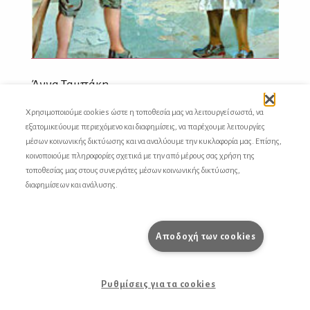
Άννα Ταμπάκη
Για τον Γκολντόνι
Χρησιμοποιούμε cookies ώστε η τοποθεσία μας να λειτουργεί σωστά, να
εξατομικεύουμε περιεχόμενο και διαφημίσεις, να παρέχουμε λειτουργίες
Για το βιβλίο της ΕΙΡΗΝΗΣ ΜΟΥΝΤΡΑΚΗ, «Carlo
μέσων κοινωνικής δικτύωσης και να αναλύουμε την κυκλοφορία μας. Επίσης,
Goldoni. Η ζωή, το έργο του και η πρόσληψή του στην
κοινοποιούμε πληροφορίες σχετικά με την από μέρους σας χρήση της
Ελλάδα»
τοποθεσίας μας στους συνεργάτες μέσων κοινωνικής δικτύωσης,
διαφημίσεων και ανάλυσης.
Αποδοχή των cookies
Ρυθμίσεις για τα cookies