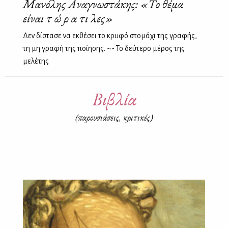
Μανόλης Αναγνωστάκης: «Το θέμα
είναι τ ώ ρ α τι λες»
Δεν δίστασε να εκθέσει το κρυφό στομάχι της γραφής,
τη μη γραφή της ποίησης. -•- Το δεύτερο μέρος της
μελέτης
Βιβλία
(παρουσιάσεις, κριτικές)