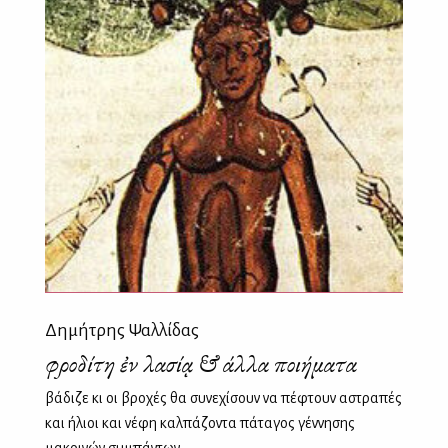
Δημήτρης Ψαλλίδας
Ἀφροδίτη ἐν Ἀλασίᾳ & άλλα ποιήματα
βάδιζε κι οι βροχές θα συνεχίσουν να πέφτουν αστραπές
και ήλιοι και νέφη καλπάζοντα πάταγος γέννησης