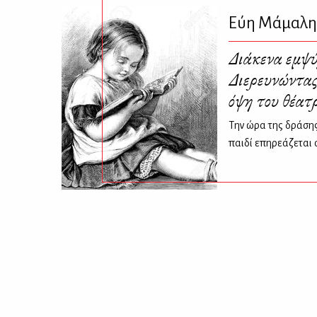
Εύη Μάμαλη
Διάκενα εμψ
Διερευνώντας
όψη του θέατ
Tην ώρα της δράσης
παιδί επηρεάζεται 