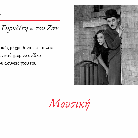
υ
 Ευρυδίκη» του Ζαν
ικός μέχρι θανάτου, μπλέκει
ον καθημερινό ανίδεο
ου ασυνειδήτου του
Μουσική