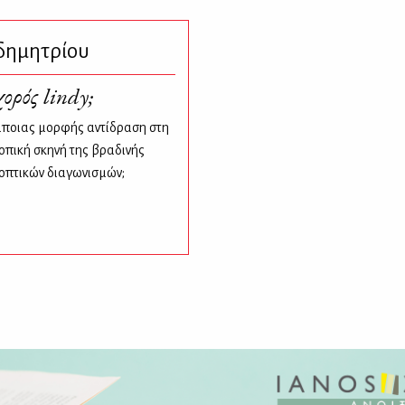
δημητρίου
χορός lindy;
ποιας μορφής αντίδραση στη
οπική σκηνή της βραδινής
εοπτικών διαγωνισμών;