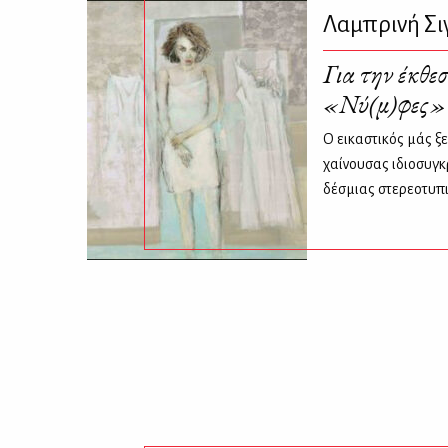
Λαμπρινή Σι
Για την έκθε
«Νύ(μ)φες»
Ο εικαστικός μάς ξ
χαίνουσας ιδιοσυγκ
δέσμιας στερεοτυπ