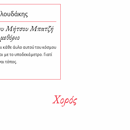
υλουδάκης
του Μήτσου Μπατζή
 μεθόριο
ι κάθε άυλο αυτού του κόσμου
αι με το υποδεκάμετρο. Γιατί
ναι τόπος.
Χορός