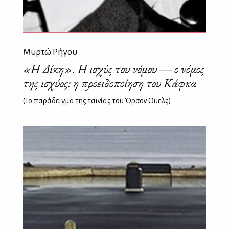
Μυρτώ Ρήγου
«Η Δίκη». Η ισχύς του νόμου ― ο νόμος
της ισχύος: η προειδοποίηση του Κάφκα
(Το παράδειγμα της ταινίας του Όρσον Oυελς)