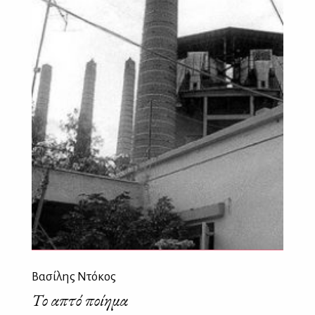
Βασίλης Ντόκος
Το απτό ποίημα