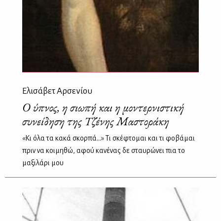
Ελισάβετ Αρσενίου
O ύπνος, η σιωπή και η μοντερνιστική
συνείδηση της Τζένης Μαστοράκη
«Κι όλα τα κακά σκορπά...» Τι σκέφτομαι και τι φοβάμαι
πριν να κοιμηθώ, αφού κανένας δε σταυρώνει πια το
μαξιλάρι μου